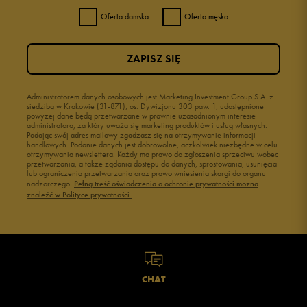
Oferta damska
Oferta męska
ZAPISZ SIĘ
Administratorem danych osobowych jest Marketing Investment Group S.A. z
siedzibą w Krakowie (31-871), os. Dywizjonu 303 paw. 1, udostępnione
powyżej dane będą przetwarzane w prawnie uzasadnionym interesie
administratora, za który uważa się marketing produktów i usług własnych.
Podając swój adres mailowy zgadzasz się na otrzymywanie informacji
handlowych. Podanie danych jest dobrowolne, aczkolwiek niezbędne w celu
otrzymywania newslettera. Każdy ma prawo do zgłoszenia sprzeciwu wobec
przetwarzania, a także żądania dostępu do danych, sprostowania, usunięcia
lub ograniczenia przetwarzania oraz prawo wniesienia skargi do organu
nadzorczego.
Pełną treść oświadczenia o ochronie prywatności można
znaleźć w Polityce prywatności.
CHAT