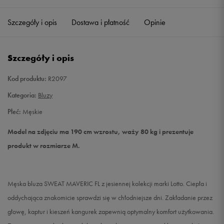
Szczegóły i opis
Dostawa i płatność
Opinie
M
Powiadom o dostępności
L
Powiadom o dostępności
Szczegóły i opis
XL
Powiadom o dostępności
Kod produktu:
R2097
Kategoria:
Bluzy
XXL
Powiadom o dostępności
Płeć:
Męskie
Model na zdjęciu ma 190 cm wzrostu, waży 80 kg i prezentuje
produkt w rozmiarze M.
Męska bluza SWEAT MAVERIC FL z jesiennej kolekcji marki Lotto. Ciepła i
oddychająca znakomicie sprawdzi się w chłodniejsze dni. Zakładanie przez
głowę, kaptur i kieszeń kangurek zapewnią optymalny komfort użytkowania.