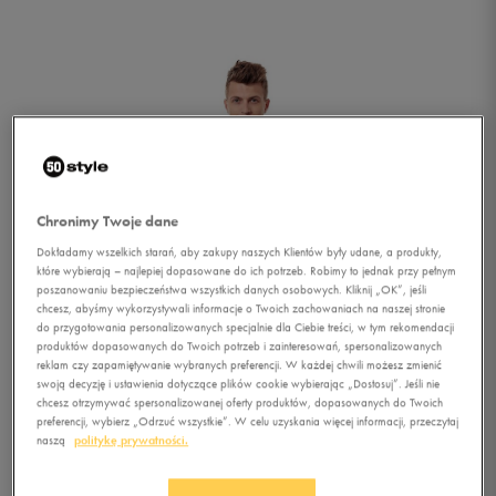
Chronimy Twoje dane
Dokładamy wszelkich starań, aby zakupy naszych Klientów były udane, a produkty,
które wybierają – najlepiej dopasowane do ich potrzeb. Robimy to jednak przy pełnym
poszanowaniu bezpieczeństwa wszystkich danych osobowych. Kliknij „OK”, jeśli
chcesz, abyśmy wykorzystywali informacje o Twoich zachowaniach na naszej stronie
do przygotowania personalizowanych specjalnie dla Ciebie treści, w tym rekomendacji
produktów dopasowanych do Twoich potrzeb i zainteresowań, spersonalizowanych
reklam czy zapamiętywanie wybranych preferencji. W każdej chwili możesz zmienić
swoją decyzję i ustawienia dotyczące plików cookie wybierając „Dostosuj”. Jeśli nie
chcesz otrzymywać spersonalizowanej oferty produktów, dopasowanych do Twoich
1/5
preferencji, wybierz „Odrzuć wszystkie”. W celu uzyskania więcej informacji, przeczytaj
naszą
politykę prywatności.