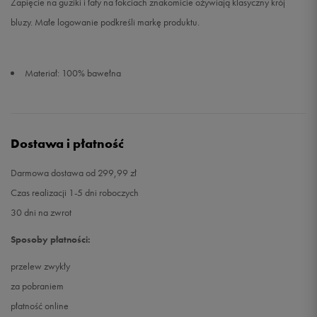
Zapięcie na guziki i łaty na łokciach znakomicie ożywiają klasyczny krój
bluzy. Małe logowanie podkreśli markę produktu.
Materiał: 100% bawełna
Dostawa i płatność
Darmowa dostawa od 299,99 zł
Czas realizacji 1-5 dni roboczych
30 dni na zwrot
Sposoby płatności:
przelew zwykły
za pobraniem
płatność online