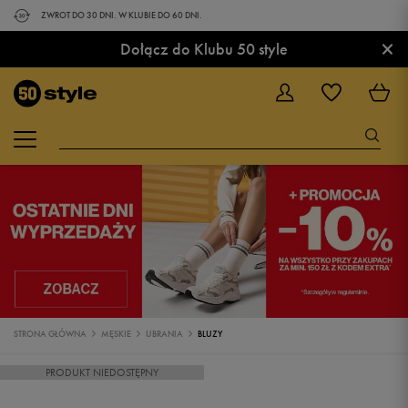
ZWROT DO 30 DNI. W KLUBIE DO 60 DNI.
×
Dołącz do Klubu 50 style
STRONA GŁÓWNA
MĘSKIE
UBRANIA
BLUZY
PRODUKT NIEDOSTĘPNY