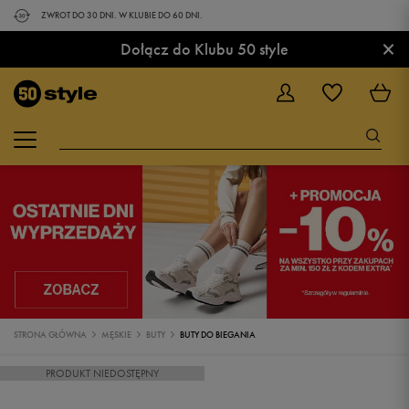
ZWROT DO 30 DNI. W KLUBIE DO 60 DNI.
×
Dołącz do Klubu 50 style
STRONA GŁÓWNA
MĘSKIE
BUTY
BUTY DO BIEGANIA
PRODUKT NIEDOSTĘPNY