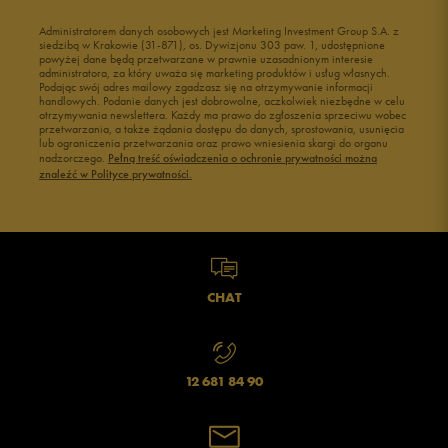
Administratorem danych osobowych jest Marketing Investment Group S.A. z
siedzibą w Krakowie (31-871), os. Dywizjonu 303 paw. 1, udostępnione
powyżej dane będą przetwarzane w prawnie uzasadnionym interesie
administratora, za który uważa się marketing produktów i usług własnych.
Podając swój adres mailowy zgadzasz się na otrzymywanie informacji
handlowych. Podanie danych jest dobrowolne, aczkolwiek niezbędne w celu
otrzymywania newslettera. Każdy ma prawo do zgłoszenia sprzeciwu wobec
przetwarzania, a także żądania dostępu do danych, sprostowania, usunięcia
lub ograniczenia przetwarzania oraz prawo wniesienia skargi do organu
nadzorczego.
Pełną treść oświadczenia o ochronie prywatności można
znaleźć w Polityce prywatności.
CHAT
12 681 84 90