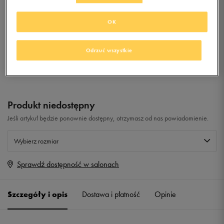
OK
0.0
(
0
)
79,99
zł
z Vat
Odrzuć wszystkie
+ 400 PKT W
KLUBIE 50 STYLE
Produkt niedostępny
Jeśli artykuł będzie ponownie dostępny, otrzymasz od nas powiadomienie.
Wybierz rozmiar
Sprawdź dostępność w salonach
Rozmiary EU
Rozmiary US
41
26 cm
Powiadom o dostępności
Szczegóły i opis
Dostawa i płatność
Opinie
42
26,7 cm
Powiadom o dostępności