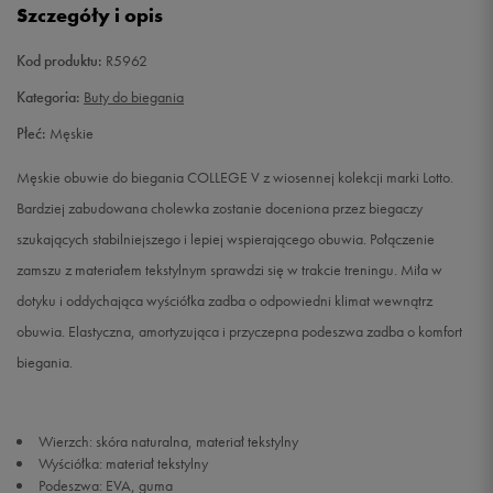
Szczegóły i opis
42,5
27 cm
Powiadom o dostępności
Kod produktu:
R5962
43
27,3 cm
Powiadom o dostępności
Kategoria:
Buty do biegania
Płeć:
Męskie
44
28 cm
Powiadom o dostępności
Męskie obuwie do biegania COLLEGE V z wiosennej kolekcji marki Lotto.
44,5
28,3 cm
Powiadom o dostępności
Bardziej zabudowana cholewka zostanie doceniona przez biegaczy
szukających stabilniejszego i lepiej wspierającego obuwia. Połączenie
44,5
29 cm
Powiadom o dostępności
zamszu z materiałem tekstylnym sprawdzi się w trakcie treningu. Miła w
dotyku i oddychająca wyściółka zadba o odpowiedni klimat wewnątrz
45
28,7 cm
Powiadom o dostępności
obuwia. Elastyczna, amortyzująca i przyczepna podeszwa zadba o komfort
biegania.
46,5
29,7 cm
Powiadom o dostępności
Wierzch: skóra naturalna, materiał tekstylny
Wyściółka: materiał tekstylny
Podeszwa: EVA, guma