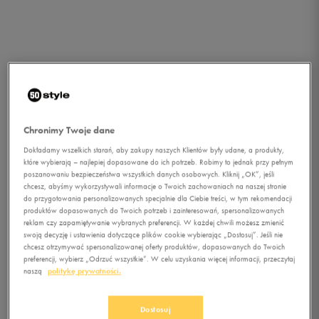
Chronimy Twoje dane
Dokładamy wszelkich starań, aby zakupy naszych Klientów były udane, a produkty,
które wybierają – najlepiej dopasowane do ich potrzeb. Robimy to jednak przy pełnym
poszanowaniu bezpieczeństwa wszystkich danych osobowych. Kliknij „OK”, jeśli
chcesz, abyśmy wykorzystywali informacje o Twoich zachowaniach na naszej stronie
do przygotowania personalizowanych specjalnie dla Ciebie treści, w tym rekomendacji
produktów dopasowanych do Twoich potrzeb i zainteresowań, spersonalizowanych
1/1
reklam czy zapamiętywanie wybranych preferencji. W każdej chwili możesz zmienić
swoją decyzję i ustawienia dotyczące plików cookie wybierając „Dostosuj”. Jeśli nie
chcesz otrzymywać spersonalizowanej oferty produktów, dopasowanych do Twoich
preferencji, wybierz „Odrzuć wszystkie”. W celu uzyskania więcej informacji, przeczytaj
naszą
politykę prywatności.
LOTTO COLLEGE V
Dostosuj