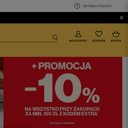
CENTRUM POMOCY
×
MOJE KONTO
SCHOWEK
KOSZYK
BUTY DLA CHŁOPCA
BUTY DLA DZIEWCZYNKI
0-4 lat
0-4 lat
4-8 lat
4-8 lat
9-16 lat
9-16 lat