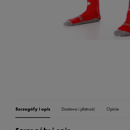
Skechers
Timberland
Umbro
Under Armour
Up8
U.S. Polo ASSN.
Vans
Szczegóły i opis
Dostawa i płatność
Opinie