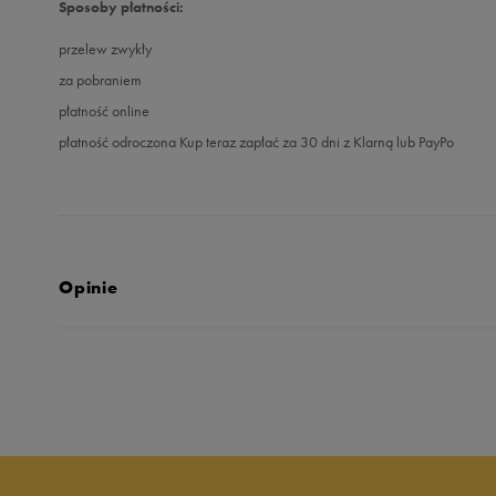
Sposoby płatności:
przelew zwykły
za pobraniem
płatność online
płatność odroczona Kup teraz zapłać za 30 dni z Klarną lub PayPo
Opinie
Produkt nie posia