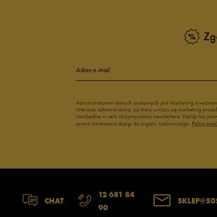
Zg
Adres e-mail
Administratorem danych osobowych jest Marketing Investme
interesie administratora, za który uważa się marketing pro
niezbędne w celu otrzymywania newslettera. Każdy ma prawo
prawo wniesienia skargi do organu nadzorczego.
Pełną treś
12 681 84
CHAT
SKLEP@50
90