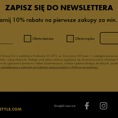
ZAPISZ SIĘ DO NEWSLETTERA
arnij 10% rabatu na pierwsze zakupy za min.
Oferta damska
Oferta męska
nt Group S.A. z siedzibą w Krakowie (31-871), os. Dywizjonu 303 paw. 1, udostępnione po
duktów i usług własnych. Podając swój adres mailowy zgadzasz się na otrzymywanie informacj
 do zgłoszenia sprzeciwu wobec przetwarzania, a także żądania dostępu do danych, sprost
ć oświadczenia o ochronie prywatności można znaleźć w Polityce prywatności.
Znajdź nas na
STYLE.COM