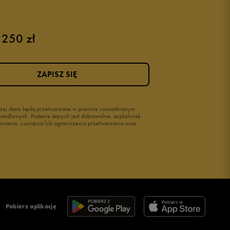
 250 zł
ZAPISZ SIĘ
wyżej dane będą przetwarzane w prawnie uzasadnionym
i handlowych. Podanie danych jest dobrowolne, aczkolwiek
owania, usunięcia lub ograniczenia przetwarzania oraz
Pobierz aplikację