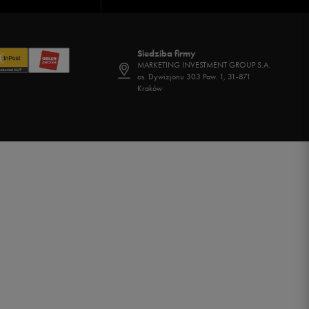
Siedziba firmy
MARKETING INVESTMENT GROUP S.A.
os. Dywizjonu 303 Paw. 1, 31-871
Kraków