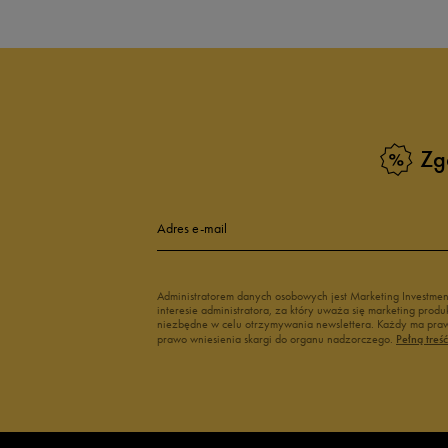
Zg
Adres e-mail
Administratorem danych osobowych jest Marketing Investme
interesie administratora, za który uważa się marketing pro
niezbędne w celu otrzymywania newslettera. Każdy ma prawo
prawo wniesienia skargi do organu nadzorczego.
Pełną treś