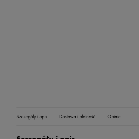
Skechers
Timberland
Umbro
Under Armour
Up8
U.S. Polo ASSN.
Vans
Szczegóły i opis
Dostawa i płatność
Opinie
Szczegóły i opis