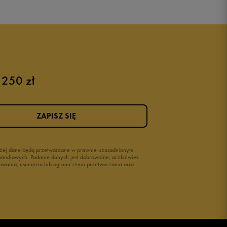
 250 zł
ZAPISZ SIĘ
wyżej dane będą przetwarzane w prawnie uzasadnionym
i handlowych. Podanie danych jest dobrowolne, aczkolwiek
owania, usunięcia lub ograniczenia przetwarzania oraz