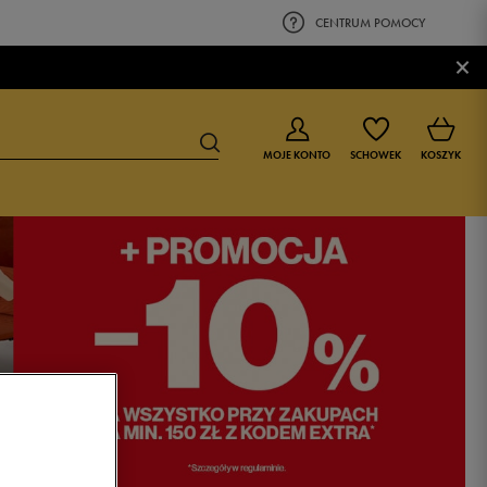
CENTRUM POMOCY
×
MOJE KONTO
SCHOWEK
KOSZYK
BUTY DLA CHŁOPCA
BUTY DLA DZIEWCZYNKI
0-4 lat
0-4 lat
4-8 lat
4-8 lat
9-16 lat
9-16 lat