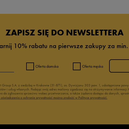
ZAPISZ SIĘ DO NEWSLETTERA
arnij 10% rabatu na pierwsze zakupy za min.
Oferta damska
Oferta męska
nt Group S.A. z siedzibą w Krakowie (31-871), os. Dywizjonu 303 paw. 1, udostępnione po
duktów i usług własnych. Podając swój adres mailowy zgadzasz się na otrzymywanie informacj
 do zgłoszenia sprzeciwu wobec przetwarzania, a także żądania dostępu do danych, sprost
ć oświadczenia o ochronie prywatności można znaleźć w Polityce prywatności.