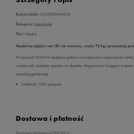
Kod produktu:
LO16KOM04002
Kategoria:
Kąpielówki
Płeć:
Męskie
Model na zdjęciu ma 181 cm wzrostu, waży 72 kg i prezentuje pr
W szortach OMNI M będziesz gotowy na wakacyjny wypoczynek. Lekki, p
wodzie jak i podczas spaceru na deptaku. Regulowany ściągacz w pasie
niejedną garderobę
Materiał: 100% poliester
Dostawa i płatność
Darmowa dostawa od 299,99 zł