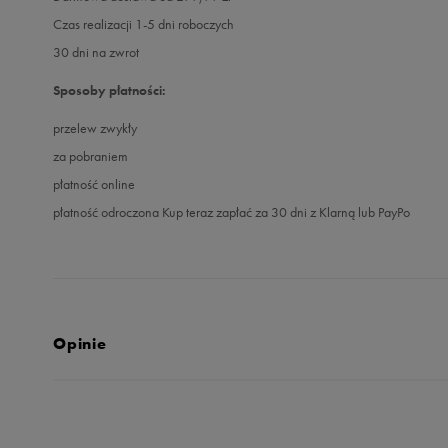
Czas realizacji 1-5 dni roboczych
30 dni na zwrot
Sposoby płatności:
przelew zwykły
za pobraniem
płatność online
płatność odroczona Kup teraz zapłać za 30 dni z Klarną lub PayPo
Opinie
Produkt nie posia