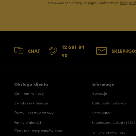
prawo wniesienia skargi do organu nadzorczego.
Pełną treś
12 681 84
CHAT
SKLEP@50
90
Obsługa klienta
Informacje
Centrum Pomocy
Promocje
Zwroty i reklamacje
Karta podarunkowa
Formy i koszty dostawy
Newsletter
Formy płatności
Bezpieczne zakupy (SSL)
Czas realizacji zamówienia
Polityka prywatności