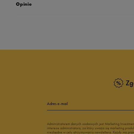
Opinie
Produkt nie posia
Zg
Adres e-mail
Administratorem danych osobowych jest Marketing Investme
interesie administratora, za który uważa się marketing pro
niezbędne w celu otrzymywania newslettera. Każdy ma prawo