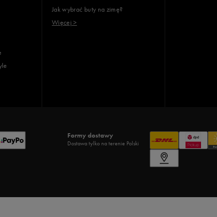
Jak wybrać buty na zimę?
Więcej >
e
yle
Formy dostawy
Dostawa tylko na terenie Polski