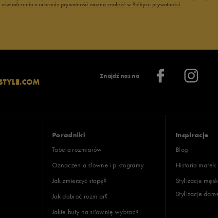
ć oświadczenia o ochronie prywatności można znaleźć w Polityce prywatności.
Znajdź nas na
STYLE.COM
Poradniki
Inspiracje
Tabela rozmiarów
Blog
Oznaczenia słowne i piktogramy
Historia marek
Jak zmierzyć stopę?
Stylizacje męsk
Stylizacje dam
Jak dobrać rozmiar?
Jakie buty na siłownię wybrać?