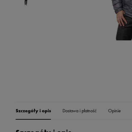
Skechers
Timberland
Umbro
Under Armour
Up8
U.S. Polo ASSN.
Vans
Szczegóły i opis
Dostawa i płatność
Opinie