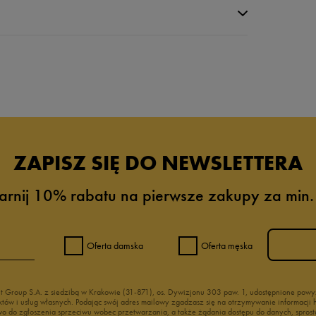
da recenzji
ZAPISZ SIĘ DO NEWSLETTERA
arnij 10% rabatu na pierwsze zakupy za min.
Oferta damska
Oferta męska
nt Group S.A. z siedzibą w Krakowie (31-871), os. Dywizjonu 303 paw. 1, udostępnione po
duktów i usług własnych. Podając swój adres mailowy zgadzasz się na otrzymywanie informacj
 do zgłoszenia sprzeciwu wobec przetwarzania, a także żądania dostępu do danych, sprost