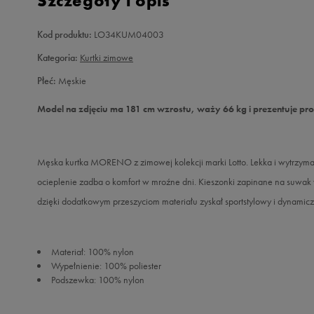
Szczegóły i opis
Kod produktu:
LO34KUM04003
Kategoria:
Kurtki zimowe
Płeć:
Męskie
Model na zdjęciu ma 181 cm wzrostu, waży 66 kg i prezentuje pr
Męska kurtka MORENO z zimowej kolekcji marki Lotto. Lekka i wytrzyma
ocieplenie zadba o komfort w mroźne dni. Kieszonki zapinane na suwak w
dzięki dodatkowym przeszyciom materiału zyskał sportstylowy i dynamicz
Materiał: 100% nylon
Wypełnienie: 100% poliester
Podszewka: 100% nylon