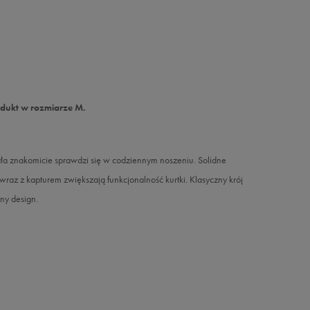
odukt w rozmiarze M.
ła znakomicie sprawdzi się w codziennym noszeniu. Solidne
raz z kapturem zwiększają funkcjonalność kurtki. Klasyczny krój
ny design.