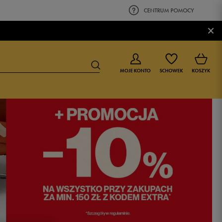
CENTRUM POMOCY
×
MOJE KONTO
SCHOWEK
KOSZYK
BUTY DLA CHŁOPCA
BUTY DLA DZIEWCZYNKI
0-4 lat
0-4 lat
4-8 lat
4-8 lat
9-16 lat
9-16 lat