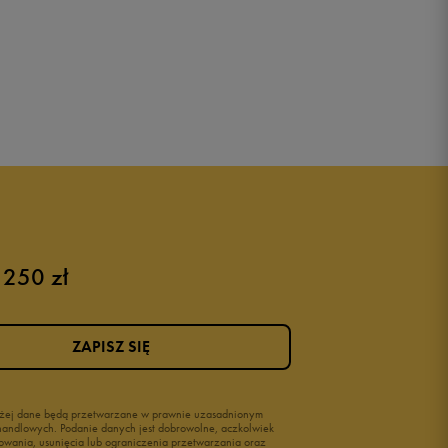
 250 zł
ZAPISZ SIĘ
wyżej dane będą przetwarzane w prawnie uzasadnionym
i handlowych. Podanie danych jest dobrowolne, aczkolwiek
owania, usunięcia lub ograniczenia przetwarzania oraz