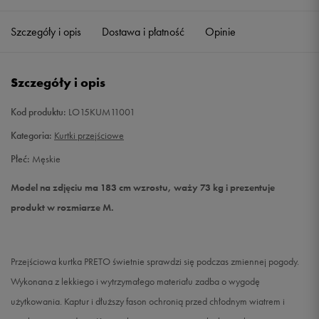
Szczegóły i opis
Dostawa i płatność
Opinie
L
Powiadom o dostępności
XL
Powiadom o dostępności
Szczegóły i opis
XXL
Powiadom o dostępności
Kod produktu:
LO15KUM11001
Kategoria:
Kurtki przejściowe
Płeć:
Męskie
Model na zdjęciu ma 183 cm wzrostu, waży 73 kg i prezentuje
produkt w rozmiarze M.
Przejściowa kurtka PRETO świetnie sprawdzi się podczas zmiennej pogody.
Wykonana z lekkiego i wytrzymałego materiału zadba o wygodę
użytkowania. Kaptur i dłuższy fason ochronią przed chłodnym wiatrem i