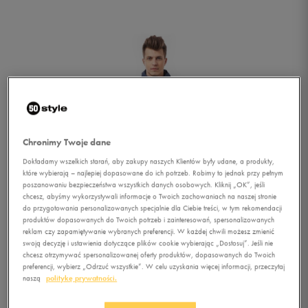
Chronimy Twoje dane
Dokładamy wszelkich starań, aby zakupy naszych Klientów były udane, a produkty,
które wybierają – najlepiej dopasowane do ich potrzeb. Robimy to jednak przy pełnym
poszanowaniu bezpieczeństwa wszystkich danych osobowych. Kliknij „OK”, jeśli
chcesz, abyśmy wykorzystywali informacje o Twoich zachowaniach na naszej stronie
do przygotowania personalizowanych specjalnie dla Ciebie treści, w tym rekomendacji
produktów dopasowanych do Twoich potrzeb i zainteresowań, spersonalizowanych
reklam czy zapamiętywanie wybranych preferencji. W każdej chwili możesz zmienić
swoją decyzję i ustawienia dotyczące plików cookie wybierając „Dostosuj”. Jeśli nie
chcesz otrzymywać spersonalizowanej oferty produktów, dopasowanych do Twoich
1/5
preferencji, wybierz „Odrzuć wszystkie”. W celu uzyskania więcej informacji, przeczytaj
naszą
politykę prywatności.