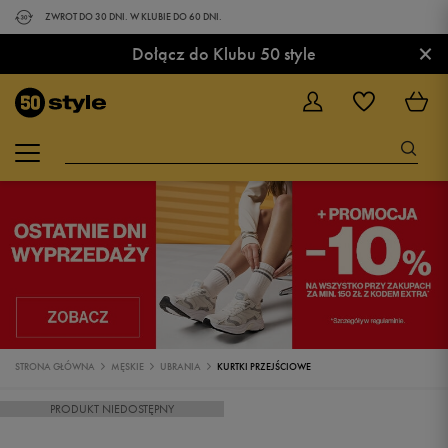
ZWROT DO 30 DNI. W KLUBIE DO 60 DNI.
×
Dołącz do Klubu 50 style
STRONA GŁÓWNA
MĘSKIE
UBRANIA
KURTKI PRZEJŚCIOWE
PRODUKT NIEDOSTĘPNY