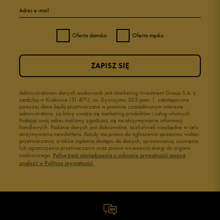
Adres e-mail
Oferta damska
Oferta męska
ZAPISZ SIĘ
Administratorem danych osobowych jest Marketing Investment Group S.A. z
siedzibą w Krakowie (31-871), os. Dywizjonu 303 paw. 1, udostępnione
powyżej dane będą przetwarzane w prawnie uzasadnionym interesie
administratora, za który uważa się marketing produktów i usług własnych.
Podając swój adres mailowy zgadzasz się na otrzymywanie informacji
handlowych. Podanie danych jest dobrowolne, aczkolwiek niezbędne w celu
otrzymywania newslettera. Każdy ma prawo do zgłoszenia sprzeciwu wobec
przetwarzania, a także żądania dostępu do danych, sprostowania, usunięcia
lub ograniczenia przetwarzania oraz prawo wniesienia skargi do organu
nadzorczego.
Pełną treść oświadczenia o ochronie prywatności można
znaleźć w Polityce prywatności.