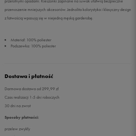
przelotnymi opadami. Kieszonki zapinane na suwak ułatwią bezpieczne
przenoszenie mniejszych akcesoriów. Jednolita kolorystyka i klasyczny design
z łatwością wpasują się w niejedną męską garderobę.
Materiał: 100% poliester
Podszewka: 100% poliester
Dostawa i płatność
Darmowa dostawa od 299,99 zł
Czas realizacji 1-5 dni roboczych
30 dni na zwrot
Sposoby płatności:
przelew zwykły