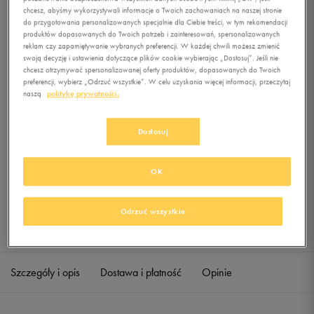
GRAVITY II
chcesz, abyśmy wykorzystywali informacje o Twoich zachowaniach na naszej stronie
do przygotowania personalizowanych specjalnie dla Ciebie treści, w tym rekomendacji
produktów dopasowanych do Twoich potrzeb i zainteresowań, spersonalizowanych
0.0
(
0
)
reklam czy zapamiętywanie wybranych preferencji. W każdej chwili możesz zmienić
39,99
zł
z Vat
swoją decyzję i ustawienia dotyczące plików cookie wybierając „Dostosuj”. Jeśli nie
chcesz otrzymywać spersonalizowanej oferty produktów, dopasowanych do Twoich
+ 200 PKT W
KLUBIE 50 STYLE
preferencji, wybierz „Odrzuć wszystkie”. W celu uzyskania więcej informacji, przeczytaj
naszą
politykę prywatności.
Dostosuj
Produkt niedostępny
Jeśli artykuł będzie ponownie dostępny, otrzymasz od nas powiadomienie.
OK
Wybierz rozmiar
Odrzuć wszystkie
Sprawdź dostępność w salonach
ONE SIZE
Powiadom o dostępności
Szczegóły i opis
Dostawa i płatność
Opinie