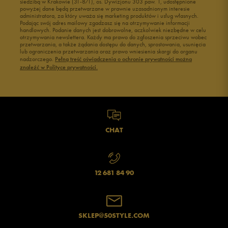
siedzibą w Krakowie (31-871), os. Dywizjonu 303 paw. 1, udostępnione
powyżej dane będą przetwarzane w prawnie uzasadnionym interesie
administratora, za który uważa się marketing produktów i usług własnych.
Podając swój adres mailowy zgadzasz się na otrzymywanie informacji
handlowych. Podanie danych jest dobrowolne, aczkolwiek niezbędne w celu
otrzymywania newslettera. Każdy ma prawo do zgłoszenia sprzeciwu wobec
przetwarzania, a także żądania dostępu do danych, sprostowania, usunięcia
lub ograniczenia przetwarzania oraz prawo wniesienia skargi do organu
nadzorczego.
Pełną treść oświadczenia o ochronie prywatności można
znaleźć w Polityce prywatności.
CHAT
12 681 84 90
SKLEP@50STYLE.COM