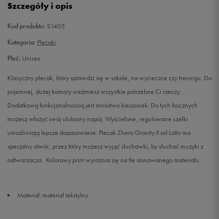
Szczegóły i opis
Kod produktu:
S1405
Kategoria:
Plecaki
Płeć:
Unisex
Klasyczny plecak, który sprawdzi się w szkole, na wycieczce czy treningu. Do
pojemnej, dużej komory weźmiesz wszystkie potrzebne Ci rzeczy.
Dodatkową funkcjonalnością jest mnóstwo kieszonek. Do tych bocznych
możesz włożyć swój ulubiony napój. Wyściełane, regulowane szelki
umożliwiają lepsze dopasowanie. Plecak Zhero Gravity II od Lotto ma
specjalny otwór, przez który możesz wyjąć słuchawki, by słuchać muzyki z
odtwarzacza . Kolorowy print wyróżnia się na tle stonowanego materiału.
Materiał: materiał tekstylny