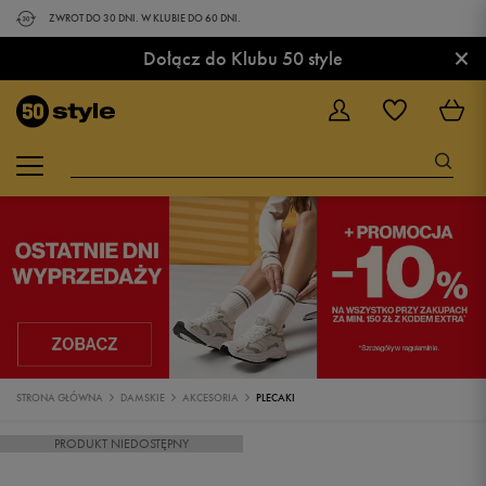
ZWROT DO 30 DNI. W KLUBIE DO 60 DNI.
×
Dołącz do Klubu 50 style
STRONA GŁÓWNA
DAMSKIE
AKCESORIA
PLECAKI
PRODUKT NIEDOSTĘPNY