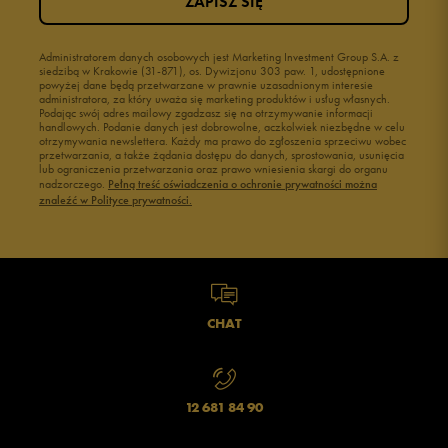
ZAPISZ SIĘ
Administratorem danych osobowych jest Marketing Investment Group S.A. z
siedzibą w Krakowie (31-871), os. Dywizjonu 303 paw. 1, udostępnione
powyżej dane będą przetwarzane w prawnie uzasadnionym interesie
administratora, za który uważa się marketing produktów i usług własnych.
Podając swój adres mailowy zgadzasz się na otrzymywanie informacji
handlowych. Podanie danych jest dobrowolne, aczkolwiek niezbędne w celu
otrzymywania newslettera. Każdy ma prawo do zgłoszenia sprzeciwu wobec
przetwarzania, a także żądania dostępu do danych, sprostowania, usunięcia
lub ograniczenia przetwarzania oraz prawo wniesienia skargi do organu
nadzorczego.
Pełną treść oświadczenia o ochronie prywatności można
znaleźć w Polityce prywatności.
CHAT
12 681 84 90