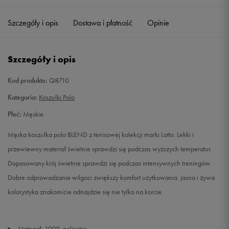
Szczegóły i opis
Dostawa i płatność
Opinie
L
Powiadom o dostępności
XL
Powiadom o dostępności
Szczegóły i opis
XXL
Powiadom o dostępności
Kod produktu:
Q8710
Kategoria:
Koszulki Polo
Płeć:
Męskie
Męska koszulka polo BLEND z tenisowej kolekcji marki Lotto. Lekki i
przewiewny materiał świetnie sprawdzi się podczas wyższych temperatur.
Dopasowany krój świetnie sprawdzi się podczas intensywnych treningów.
Dobre odprowadzanie wilgoci zwiększy komfort użytkowania. jasna i żywa
kolorystyka znakomicie odnajdzie się nie tylko na korcie.
Materiał: 100% poliester