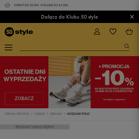
ZWROT DO 30 DNI. W KLUBIE DO 60 DNI.
×
Dołącz do Klubu 50 style
STRONA GŁÓWNA
MĘSKIE
UBRANIA
KOSZULKI POLO
PRODUKT NIEDOSTĘPNY