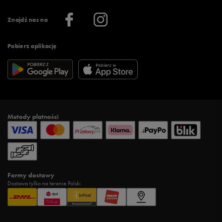
Informacje o firmie
Więcej regulaminów >
Znajdź nas na
Pobierz aplikację
Metody płatności
Formy dostawy
Dostawa tylko na terenie Polski