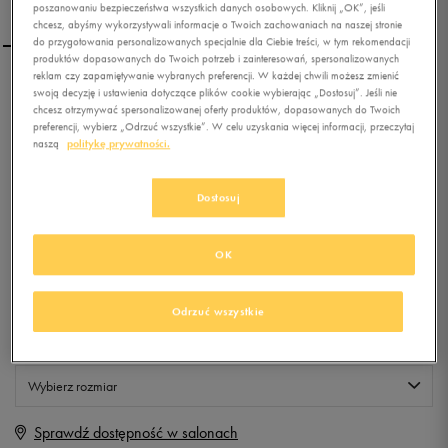
poszanowaniu bezpieczeństwa wszystkich danych osobowych. Kliknij „OK”, jeśli
chcesz, abyśmy wykorzystywali informacje o Twoich zachowaniach na naszej stronie
do przygotowania personalizowanych specjalnie dla Ciebie treści, w tym rekomendacji
produktów dopasowanych do Twoich potrzeb i zainteresowań, spersonalizowanych
reklam czy zapamiętywanie wybranych preferencji. W każdej chwili możesz zmienić
LOTTO POLO BLEND
swoją decyzję i ustawienia dotyczące plików cookie wybierając „Dostosuj”. Jeśli nie
chcesz otrzymywać spersonalizowanej oferty produktów, dopasowanych do Twoich
preferencji, wybierz „Odrzuć wszystkie”. W celu uzyskania więcej informacji, przeczytaj
naszą
politykę prywatności.
0.0
(
0
)
9,99
zł
z Vat
Dostosuj
+ 50 PKT W
KLUBIE 50 STYLE
OK
Produkt niedostępny
Odrzuć wszystkie
Jeśli artykuł będzie ponownie dostępny, otrzymasz od nas powiadomienie.
Wybierz rozmiar
Sprawdź dostępność w salonach
M
Powiadom o dostępności