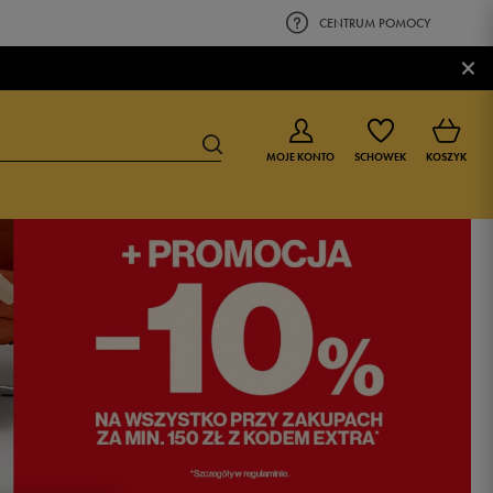
CENTRUM POMOCY
×
MOJE KONTO
SCHOWEK
KOSZYK
BUTY DLA CHŁOPCA
BUTY DLA DZIEWCZYNKI
0-4 lat
0-4 lat
4-8 lat
4-8 lat
9-16 lat
9-16 lat