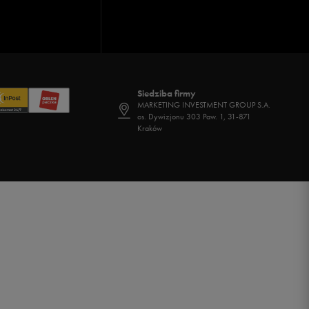
Siedziba firmy
MARKETING INVESTMENT GROUP S.A.
os. Dywizjonu 303 Paw. 1, 31-871
Kraków