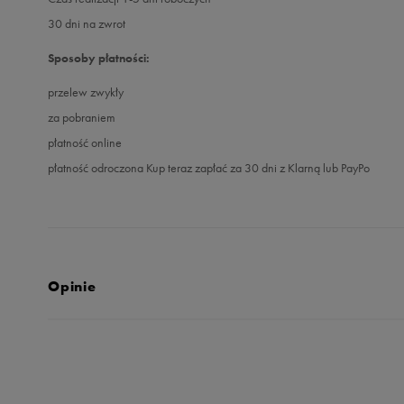
30 dni na zwrot
Sposoby płatności:
przelew zwykły
za pobraniem
płatność online
płatność odroczona Kup teraz zapłać za 30 dni z Klarną lub PayPo
Opinie
Produkt nie posia