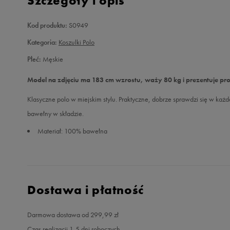
Szczegóły i opis
Kod produktu:
S0949
Kategoria:
Koszulki Polo
Płeć:
Męskie
Model na zdjęciu ma 183 cm wzrostu, waży 80 kg i prezentuje pr
Klasyczne polo w miejskim stylu. Praktyczne, dobrze sprawdzi się w ka
bawełny w składzie.
Materiał: 100% bawełna
Dostawa i płatność
Darmowa dostawa od 299,99 zł
Czas realizacji 1-5 dni roboczych