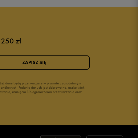
 250 zł
ZAPISZ SIĘ
wyżej dane będą przetwarzane w prawnie uzasadnionym
i handlowych. Podanie danych jest dobrowolne, aczkolwiek
owania, usunięcia lub ograniczenia przetwarzania oraz