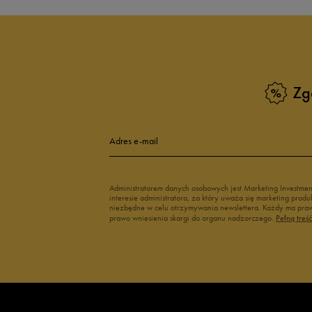
Zg
Adres e-mail
Administratorem danych osobowych jest Marketing Investme
interesie administratora, za który uważa się marketing pro
niezbędne w celu otrzymywania newslettera. Każdy ma prawo
prawo wniesienia skargi do organu nadzorczego.
Pełną treś