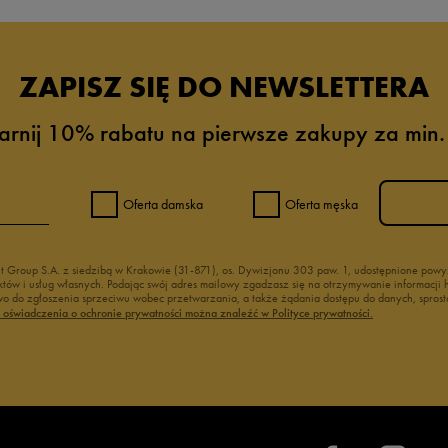
ZAPISZ SIĘ DO NEWSLETTERA
arnij 10% rabatu na pierwsze zakupy za min.
Oferta damska
Oferta męska
nt Group S.A. z siedzibą w Krakowie (31-871), os. Dywizjonu 303 paw. 1, udostępnione po
duktów i usług własnych. Podając swój adres mailowy zgadzasz się na otrzymywanie informacj
 do zgłoszenia sprzeciwu wobec przetwarzania, a także żądania dostępu do danych, sprost
ć oświadczenia o ochronie prywatności można znaleźć w Polityce prywatności.