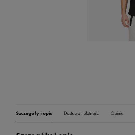
Skechers
Timberland
Umbro
Under Armour
Up8
U.S. Polo ASSN.
Vans
Szczegóły i opis
Dostawa i płatność
Opinie