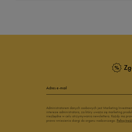
Produkt nie posia
Zg
Adres e-mail
Administratorem danych osobowych jest Marketing Investme
interesie administratora, za który uważa się marketing pro
niezbędne w celu otrzymywania newslettera. Każdy ma prawo
prawo wniesienia skargi do organu nadzorczego.
Pełną treś