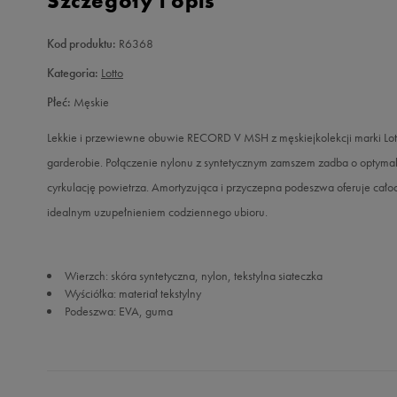
Szczegóły i opis
Kod produktu:
R6368
Kategoria:
Lotto
Płeć:
Męskie
Lekkie i przewiewne obuwie RECORD V MSH z męskiejkolekcji marki Lotto
garderobie. Połączenie nylonu z syntetycznym zamszem zadba o optymal
cyrkulację powietrza. Amortyzująca i przyczepna podeszwa oferuje cał
idealnym uzupełnieniem codziennego ubioru.
Wierzch: skóra syntetyczna, nylon, tekstylna siateczka
Wyściółka: materiał tekstylny
Podeszwa: EVA, guma