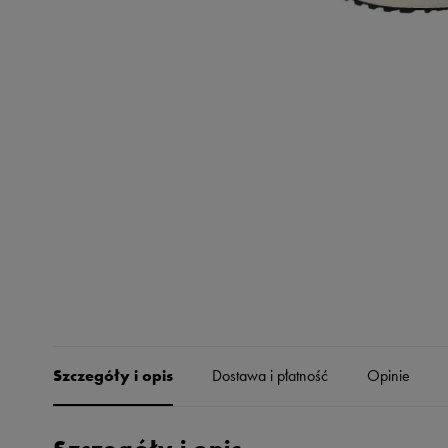
Skechers
Timberland
Umbro
Under Armour
Up8
U.S. Polo ASSN.
Vans
Szczegóły i opis
Dostawa i płatność
Opinie