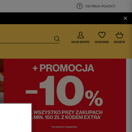
CENTRUM POMOCY
×
MOJE KONTO
SCHOWEK
KOSZYK
BUTY DLA CHŁOPCA
BUTY DLA DZIEWCZYNKI
0-4 lat
0-4 lat
4-8 lat
4-8 lat
9-16 lat
9-16 lat