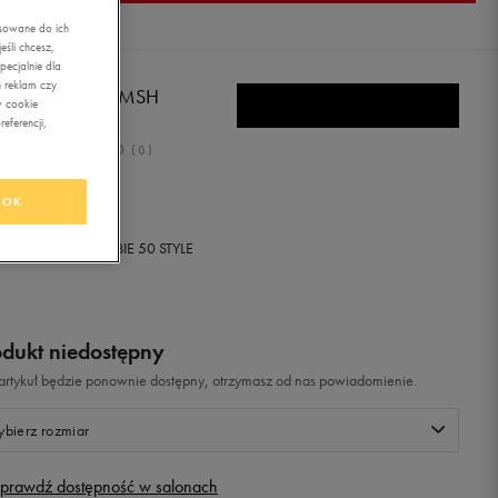
asowane do ich
śli chcesz,
ecjalnie dla
 reklam czy
TTO RECORD V MSH
w cookie
eferencji,
0.0
(
0
)
zł
z Vat
OK
+ 250 PKT W
KLUBIE 50 STYLE
odukt niedostępny
i artykuł będzie ponownie dostępny, otrzymasz od nas powiadomienie.
bierz rozmiar
prawdź dostępność w salonach
Rozmiary EU
Rozmiary US