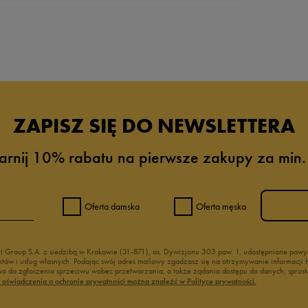
da recenzji
ZAPISZ SIĘ DO NEWSLETTERA
arnij 10% rabatu na pierwsze zakupy za min.
Oferta damska
Oferta męska
nt Group S.A. z siedzibą w Krakowie (31-871), os. Dywizjonu 303 paw. 1, udostępnione po
duktów i usług własnych. Podając swój adres mailowy zgadzasz się na otrzymywanie informacj
 do zgłoszenia sprzeciwu wobec przetwarzania, a także żądania dostępu do danych, sprost
ć oświadczenia o ochronie prywatności można znaleźć w Polityce prywatności.