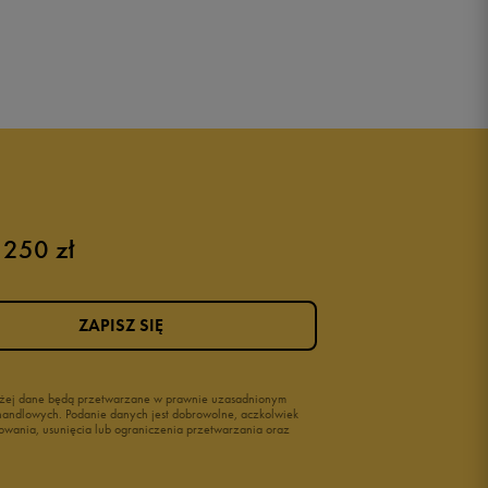
 250 zł
ZAPISZ SIĘ
wyżej dane będą przetwarzane w prawnie uzasadnionym
i handlowych. Podanie danych jest dobrowolne, aczkolwiek
owania, usunięcia lub ograniczenia przetwarzania oraz