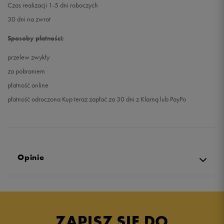
Czas realizacji 1-5 dni roboczych
30 dni na zwrot
Sposoby płatności:
przelew zwykły
za pobraniem
płatność online
płatność odroczona Kup teraz zapłać za 30 dni z Klarną lub PayPo
Opinie
Produkt nie posiada recenzji
ZAPISZ SIĘ DO