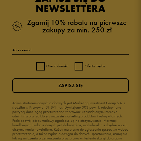
NEWSLETTERA
Zgarnij 10% rabatu na pierwsze
zakupy za min. 250 zł
Adres e-mail
Oferta damska
Oferta męska
ZAPISZ SIĘ
Administratorem danych osobowych jest Marketing Investment Group S.A. z
siedzibą w Krakowie (31-871), os. Dywizjonu 303 paw. 1, udostępnione
powyżej dane będą przetwarzane w prawnie uzasadnionym interesie
administratora, za który uważa się marketing produktów i usług własnych.
Podając swój adres mailowy zgadzasz się na otrzymywanie informacji
handlowych. Podanie danych jest dobrowolne, aczkolwiek niezbędne w celu
otrzymywania newslettera. Każdy ma prawo do zgłoszenia sprzeciwu wobec
przetwarzania, a także żądania dostępu do danych, sprostowania, usunięcia
lub ograniczenia przetwarzania oraz prawo wniesienia skargi do organu