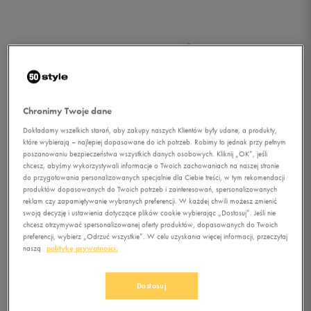
Chronimy Twoje dane
Dokładamy wszelkich starań, aby zakupy naszych Klientów były udane, a produkty,
które wybierają – najlepiej dopasowane do ich potrzeb. Robimy to jednak przy pełnym
poszanowaniu bezpieczeństwa wszystkich danych osobowych. Kliknij „OK”, jeśli
chcesz, abyśmy wykorzystywali informacje o Twoich zachowaniach na naszej stronie
do przygotowania personalizowanych specjalnie dla Ciebie treści, w tym rekomendacji
produktów dopasowanych do Twoich potrzeb i zainteresowań, spersonalizowanych
reklam czy zapamiętywanie wybranych preferencji. W każdej chwili możesz zmienić
1/1
swoją decyzję i ustawienia dotyczące plików cookie wybierając „Dostosuj”. Jeśli nie
chcesz otrzymywać spersonalizowanej oferty produktów, dopasowanych do Twoich
preferencji, wybierz „Odrzuć wszystkie”. W celu uzyskania więcej informacji, przeczytaj
naszą
politykę prywatności.
Dostosuj
LOTTO SKARPETY DAMSKIE