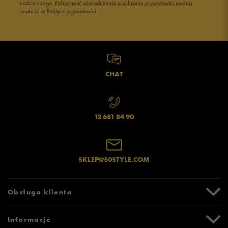
nadzorczego.
Pełną treść oświadczenia o ochronie prywatności można
znaleźć w Polityce prywatności.
CHAT
12 681 84 90
SKLEP@50STYLE.COM
Obsługa klienta
Centrum Pomocy
Informacje
Zwroty i reklamacje