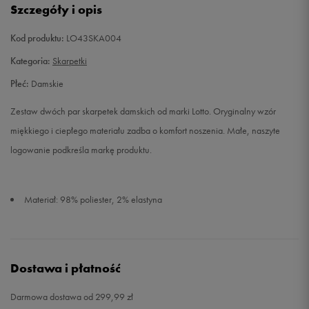
Szczegóły i opis
Kod produktu:
LO43SKA004
Kategoria:
Skarpetki
Płeć:
Damskie
Zestaw dwóch par skarpetek damskich od marki Lotto. Oryginalny wzór
miękkiego i ciepłego materiału zadba o komfort noszenia. Małe, naszyte
logowanie podkreśla markę produktu.
Materiał: 98% poliester, 2% elastyna
Dostawa i płatność
Darmowa dostawa od 299,99 zł