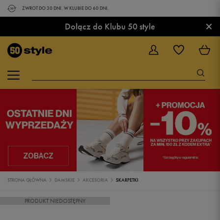
ZWROT DO 30 DNI. W KLUBIE DO 60 DNI.
×
Dołącz do Klubu 50 style
STRONA GŁÓWNA
DAMSKIE
AKCESORIA
SKARPETKI
PRODUKT NIEDOSTĘPNY