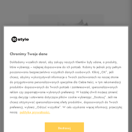
Chronimy Twoje dane
Dokładamy wszelkich starań, aby zakupy naszych Klientów były udane, a produkty,
które wybierają – najlepiej dopasowane do ich potrzeb. Robimy to jednak przy pełnym
poszanowaniu bezpieczeństwa wszystkich danych osobowych. Kliknij „OK”, jeśli
chcesz, abyśmy wykorzystywali informacje o Twoich zachowaniach na naszej stronie
do przygotowania personalizowanych specjalnie dla Ciebie treści, w tym rekomendacji
produktów dopasowanych do Twoich potrzeb i zainteresowań, spersonalizowanych
reklam czy zapamiętywanie wybranych preferencji. W każdej chwili możesz zmienić
swoją decyzję i ustawienia dotyczące plików cookie wybierając „Dostosuj”. Jeśli nie
chcesz otrzymywać spersonalizowanej oferty produktów, dopasowanych do Twoich
preferencji, wybierz „Odrzuć wszystkie”. W celu uzyskania więcej informacji, przeczytaj
1/5
naszą
politykę prywatności.
Dostosuj