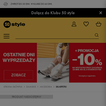
ZWROT DO 30 DNI. W KLUBIE DO 60 DNI.
×
Dołącz do Klubu 50 style
STRONA GŁÓWNA
DAMSKIE
AKCESORIA
SKARPETKI
PRODUKT NIEDOSTĘPNY