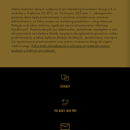
Administratorem danych osobowych jest Marketing Investment Group S.A. z
siedzibą w Krakowie (31-871), os. Dywizjonu 303 paw. 1, udostępnione
powyżej dane będą przetwarzane w prawnie uzasadnionym interesie
administratora, za który uważa się marketing produktów i usług własnych.
Podając swój adres mailowy zgadzasz się na otrzymywanie informacji
handlowych. Podanie danych jest dobrowolne, aczkolwiek niezbędne w celu
otrzymywania newslettera. Każdy ma prawo do zgłoszenia sprzeciwu wobec
przetwarzania, a także żądania dostępu do danych, sprostowania, usunięcia
lub ograniczenia przetwarzania oraz prawo wniesienia skargi do organu
nadzorczego.
Pełną treść oświadczenia o ochronie prywatności można
znaleźć w Polityce prywatności.
CHAT
12 681 84 90