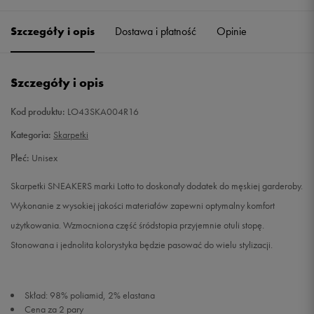
35-38
Powiadom o dostępności
Szczegóły i opis
Dostawa i płatność
Opinie
39-42
Powiadom o dostępności
Szczegóły i opis
43-46
Powiadom o dostępności
Kod produktu:
LO43SKA004R16
XS
Powiadom o dostępności
Kategoria:
Skarpetki
Płeć:
Unisex
Skarpetki SNEAKERS marki Lotto to doskonały dodatek do męskiej garderoby.
Wykonanie z wysokiej jakości materiałów zapewni optymalny komfort
użytkowania. Wzmocniona część śródstopia przyjemnie otuli stopę.
Stonowana i jednolita kolorystyka będzie pasować do wielu stylizacji.
Skład: 98% poliamid, 2% elastana
Cena za 2 pary