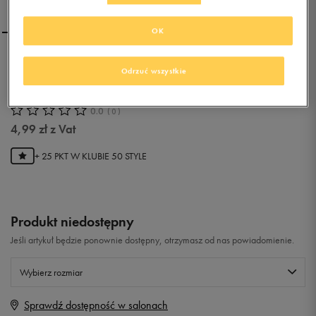
OK
LOTTO SKARPETY
Odrzuć wszystkie
SNEAKERS 2 PAK
0.0
(
0
)
4,99
zł
z Vat
+ 25 PKT W
KLUBIE 50 STYLE
Produkt niedostępny
Jeśli artykuł będzie ponownie dostępny, otrzymasz od nas powiadomienie.
Wybierz rozmiar
Sprawdź dostępność w salonach
Rozmiary EU
Rozmiary US