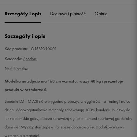
Szczegóły i opis
Dostawa i płatność
Opinie
S
Powiadom o dostępności
M
Powiadom o dostępności
Szczegóły i opis
L
Powiadom o dostępności
Kod produktu:
LO15SPD10001
Kategoria:
Spodnie
Płeć:
Damskie
Modelka na zdjęciu ma 168 cm wzrostu, waży 48 kg i prezentuje
produkt w rozmiarze S.
Spodnie LOTTO ASTER to wygodna propozycja legginsów na trening i na co
dzień. Wysokogatunkowe materiały zapewniają 100% komfortu. Niezwykle
lekkie damskie getry, dobrze sprawdzą się jako element sportowej garderoby
damskiej. Wyższy stan zapewnia lepsze dopasowanie. Dodatkowe szwy
wzmacniają materiał.