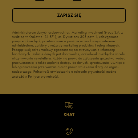
ZAPISZ SIĘ
Administratorem danych osobowych jest Marketing Investment Group S.A. z
siedzibą w Krakowie (31-871), os. Dywizjonu 303 paw. 1, udostępnione
powyżej dane będą przetwarzane w prawnie uzasadnionym interesie
administratora, za który uważa się marketing produktów i usług własnych.
Podając swój adres mailowy zgadzasz się na otrzymywanie informacji
handlowych. Podanie danych jest dobrowolne, aczkolwiek niezbędne w celu
otrzymywania newslettera. Każdy ma prawo do zgłoszenia sprzeciwu wobec
przetwarzania, a także żądania dostępu do danych, sprostowania, usunięcia
lub ograniczenia przetwarzania oraz prawo wniesienia skargi do organu
nadzorczego.
Pełną treść oświadczenia o ochronie prywatności można
znaleźć w Polityce prywatności.
CHAT