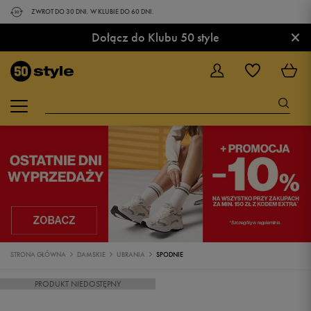
ZWROT DO 30 DNI. W KLUBIE DO 60 DNI.
×
Dołącz do Klubu 50 style
STRONA GŁÓWNA
DAMSKIE
UBRANIA
SPODNIE
PRODUKT NIEDOSTĘPNY