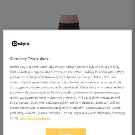
Chronimy Twoje dane
Dokładamy wszelkich starań, aby zakupy naszych Klientów były udane, a produkty,
które wybierają – najlepiej dopasowane do ich potrzeb. Robimy to jednak przy pełnym
poszanowaniu bezpieczeństwa wszystkich danych osobowych. Kliknij „OK”, jeśli
chcesz, abyśmy wykorzystywali informacje o Twoich zachowaniach na naszej stronie
do przygotowania personalizowanych specjalnie dla Ciebie treści, w tym rekomendacji
produktów dopasowanych do Twoich potrzeb i zainteresowań, spersonalizowanych
reklam czy zapamiętywanie wybranych preferencji. W każdej chwili możesz zmienić
swoją decyzję i ustawienia dotyczące plików cookie wybierając „Dostosuj”. Jeśli nie
chcesz otrzymywać spersonalizowanej oferty produktów, dopasowanych do Twoich
preferencji, wybierz „Odrzuć wszystkie”. W celu uzyskania więcej informacji, przeczytaj
1/5
naszą
politykę prywatności.
Dostosuj