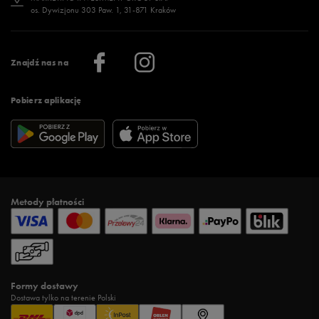
os. Dywizjonu 303 Paw. 1, 31-871 Kraków
Więcej >
Klub 50 style
Regulamin sklepu 50 style
Praca
Regulamin aplikacji 50 style
Informacje o firmie
Więcej regulaminów >
Znajdź nas na
Pobierz aplikację
Metody płatności
Formy dostawy
Dostawa tylko na terenie Polski