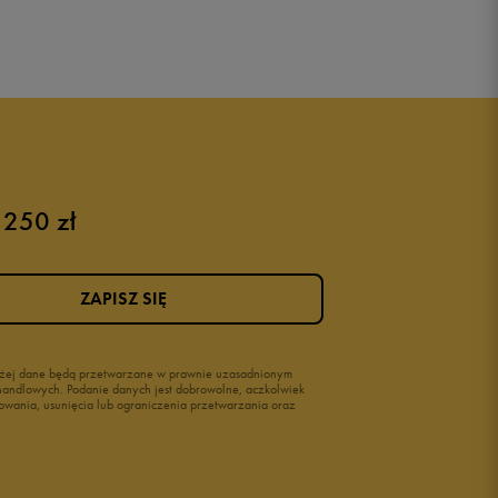
 250 zł
ZAPISZ SIĘ
wyżej dane będą przetwarzane w prawnie uzasadnionym
i handlowych. Podanie danych jest dobrowolne, aczkolwiek
owania, usunięcia lub ograniczenia przetwarzania oraz