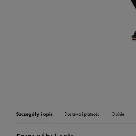
Skechers
Timberland
Umbro
Under Armour
Up8
U.S. Polo ASSN.
Vans
Szczegóły i opis
Dostawa i płatność
Opinie