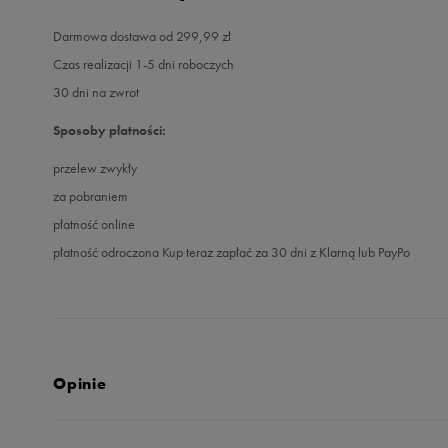
Darmowa dostawa od 299,99 zł
Czas realizacji 1-5 dni roboczych
30 dni na zwrot
Sposoby płatności:
przelew zwykły
za pobraniem
płatność online
płatność odroczona Kup teraz zapłać za 30 dni z Klarną lub PayPo
Opinie