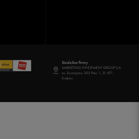
Siedziba firmy
MARKETING INVESTMENT GROUP S.A.
os. Dywizjonu 303 Paw. 1, 31-871
Kraków