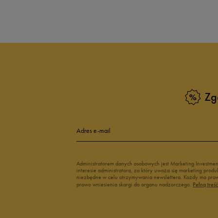
Produkt nie posia
Zg
Adres e-mail
Administratorem danych osobowych jest Marketing Investme
interesie administratora, za który uważa się marketing pro
niezbędne w celu otrzymywania newslettera. Każdy ma prawo
prawo wniesienia skargi do organu nadzorczego.
Pełną treś