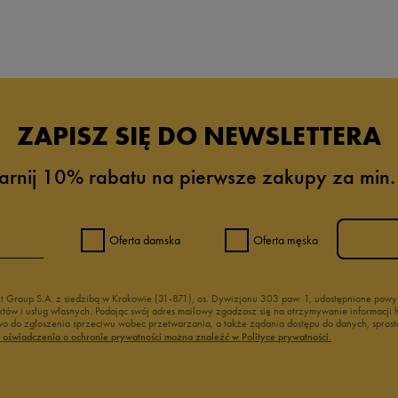
da recenzji
ZAPISZ SIĘ DO NEWSLETTERA
arnij 10% rabatu na pierwsze zakupy za min.
Oferta damska
Oferta męska
nt Group S.A. z siedzibą w Krakowie (31-871), os. Dywizjonu 303 paw. 1, udostępnione po
duktów i usług własnych. Podając swój adres mailowy zgadzasz się na otrzymywanie informacj
 do zgłoszenia sprzeciwu wobec przetwarzania, a także żądania dostępu do danych, sprost
ć oświadczenia o ochronie prywatności można znaleźć w Polityce prywatności.