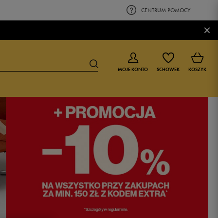
CENTRUM POMOCY
×
MOJE KONTO
SCHOWEK
KOSZYK
BUTY DLA CHŁOPCA
BUTY DLA DZIEWCZYNKI
0-4 lat
0-4 lat
4-8 lat
4-8 lat
9-16 lat
9-16 lat