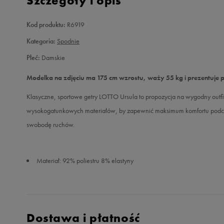
Szczegóły i opis
Kod produktu:
R6919
Kategoria:
Spodnie
Płeć:
Damskie
Modelka na zdjęciu ma 175 cm wzrostu, waży 55 kg i prezentuje 
Klasyczne, sportowe getry LOTTO Ursula to propozycja na wygodny outfit
wysokogatunkowych materiałów, by zapewnić maksimum komfortu podcz
swobodę ruchów.
Materiał: 92% poliestru 8% elastyny
Dostawa i płatność