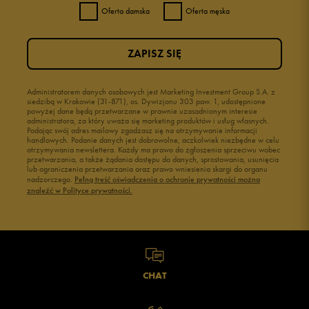
Oferta damska
Oferta męska
ZAPISZ SIĘ
Administratorem danych osobowych jest Marketing Investment Group S.A. z
siedzibą w Krakowie (31-871), os. Dywizjonu 303 paw. 1, udostępnione
powyżej dane będą przetwarzane w prawnie uzasadnionym interesie
administratora, za który uważa się marketing produktów i usług własnych.
Podając swój adres mailowy zgadzasz się na otrzymywanie informacji
handlowych. Podanie danych jest dobrowolne, aczkolwiek niezbędne w celu
otrzymywania newslettera. Każdy ma prawo do zgłoszenia sprzeciwu wobec
przetwarzania, a także żądania dostępu do danych, sprostowania, usunięcia
lub ograniczenia przetwarzania oraz prawo wniesienia skargi do organu
nadzorczego.
Pełną treść oświadczenia o ochronie prywatności można
znaleźć w Polityce prywatności.
CHAT