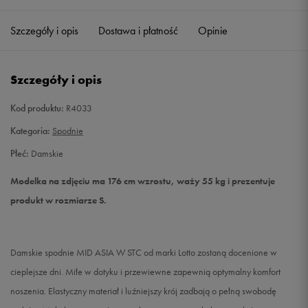
Szczegóły i opis
Dostawa i płatność
Opinie
S
Powiadom o dostępności
M
Powiadom o dostępności
Szczegóły i opis
L
Powiadom o dostępności
Kod produktu:
R4033
Kategoria:
Spodnie
Płeć:
Damskie
Modelka na zdjęciu ma 176 cm wzrostu, waży 55 kg i prezentuje
produkt w rozmiarze S.
Damskie spodnie MID ASIA W STC od marki Lotto zostaną docenione w
cieplejsze dni. Miłe w dotyku i przewiewne zapewnią optymalny komfort
noszenia. Elastyczny materiał i luźniejszy krój zadbają o pełną swobodę