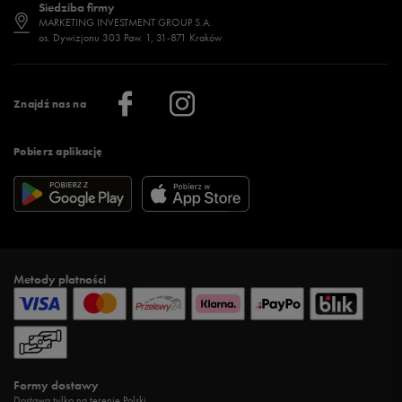
Siedziba firmy
Jak wybrać buty na zimę?
Stylizacje damskie
Sklepy stacjonarne
MARKETING INVESTMENT GROUP S.A.
os. Dywizjonu 303 Paw. 1, 31-871 Kraków
Więcej >
Klub 50 style
Regulamin sklepu 50 style
Praca
Regulamin aplikacji 50 style
Informacje o firmie
Więcej regulaminów >
Znajdź nas na
Pobierz aplikację
Metody płatności
Formy dostawy
Dostawa tylko na terenie Polski