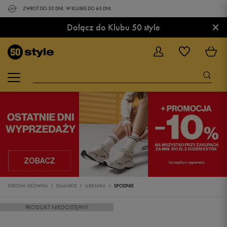
ZWROT DO 30 DNI. W KLUBIE DO 60 DNI.
×
Dołącz do Klubu 50 style
STRONA GŁÓWNA
DAMSKIE
UBRANIA
SPODNIE
PRODUKT NIEDOSTĘPNY