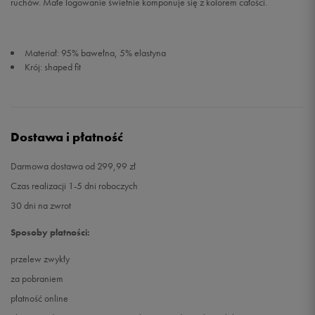
ruchów. Małe logowanie świetnie komponuje się z kolorem całości.
Materiał: 95% bawełna, 5% elastyna
Krój: shaped fit
Dostawa i płatność
Darmowa dostawa od 299,99 zł
Czas realizacji 1-5 dni roboczych
30 dni na zwrot
Sposoby płatności:
przelew zwykły
za pobraniem
płatność online