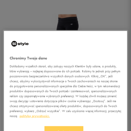
Chronimy Twoje dane
Dokładamy wszelkich starań, aby zakupy naszych Klientów były udane, a produkty,
które wybierają – najlepiej dopasowane do ich potrzeb. Robimy to jednak przy pełnym
poszanowaniu bezpieczeństwa wszystkich danych osobowych. Kliknij „OK”, jeśli
chcesz, abyśmy wykorzystywali informacje o Twoich zachowaniach na naszej stronie
do przygotowania personalizowanych specjalnie dla Ciebie treści, w tym rekomendacji
produktów dopasowanych do Twoich potrzeb i zainteresowań, spersonalizowanych
reklam czy zapamiętywanie wybranych preferencji. W każdej chwili możesz zmienić
swoją decyzję i ustawienia dotyczące plików cookie wybierając „Dostosuj”. Jeśli nie
chcesz otrzymywać spersonalizowanej oferty produktów, dopasowanych do Twoich
1/3
preferencji, wybierz „Odrzuć wszystkie”. W celu uzyskania więcej informacji, przeczytaj
naszą
politykę prywatności.