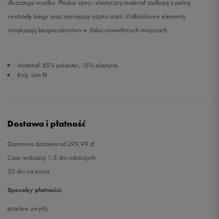
dłuższego wysiłku. Płaskie szwy i elastyczny materiał zadbają o pełną
swobodę biegu oraz zmniejszą ryzyko otarć. Odblaskowe elementy
zwiększają bezpieczeństwo w słabo oświetlonych miejscach.
Materiał: 85% poliester, 15% elastyna
Krój: slim fit
Dostawa i płatność
Darmowa dostawa od 299,99 zł
Czas realizacji 1-5 dni roboczych
30 dni na zwrot
Sposoby płatności:
przelew zwykły