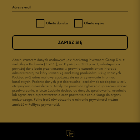
Adres e-mail
Oferta damska
Oferta męska
ZAPISZ SIĘ
Administratorem danych osobowych jest Marketing Investment Group S.A. z
siedzibą w Krakowie (31-871), os. Dywizjonu 303 paw. 1, udostępnione
powyżej dane będą przetwarzane w prawnie uzasadnionym interesie
administratora, za który uważa się marketing produktów i usług własnych.
Podając swój adres mailowy zgadzasz się na otrzymywanie informacji
handlowych. Podanie danych jest dobrowolne, aczkolwiek niezbędne w celu
otrzymywania newslettera. Każdy ma prawo do zgłoszenia sprzeciwu wobec
przetwarzania, a także żądania dostępu do danych, sprostowania, usunięcia
lub ograniczenia przetwarzania oraz prawo wniesienia skargi do organu
nadzorczego.
Pełną treść oświadczenia o ochronie prywatności można
znaleźć w Polityce prywatności.