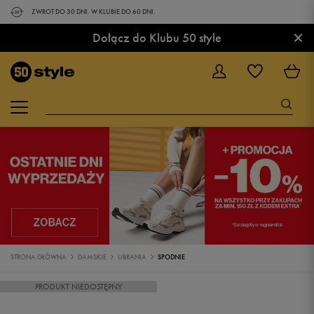
ZWROT DO 30 DNI. W KLUBIE DO 60 DNI.
×
Dołącz do Klubu 50 style
STRONA GŁÓWNA
DAMSKIE
UBRANIA
SPODNIE
PRODUKT NIEDOSTĘPNY