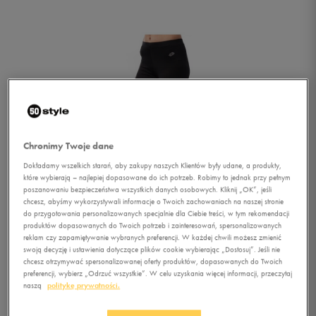
Chronimy Twoje dane
Dokładamy wszelkich starań, aby zakupy naszych Klientów były udane, a produkty,
które wybierają – najlepiej dopasowane do ich potrzeb. Robimy to jednak przy pełnym
poszanowaniu bezpieczeństwa wszystkich danych osobowych. Kliknij „OK”, jeśli
chcesz, abyśmy wykorzystywali informacje o Twoich zachowaniach na naszej stronie
do przygotowania personalizowanych specjalnie dla Ciebie treści, w tym rekomendacji
produktów dopasowanych do Twoich potrzeb i zainteresowań, spersonalizowanych
reklam czy zapamiętywanie wybranych preferencji. W każdej chwili możesz zmienić
swoją decyzję i ustawienia dotyczące plików cookie wybierając „Dostosuj”. Jeśli nie
chcesz otrzymywać spersonalizowanej oferty produktów, dopasowanych do Twoich
1/4
preferencji, wybierz „Odrzuć wszystkie”. W celu uzyskania więcej informacji, przeczytaj
naszą
politykę prywatności.