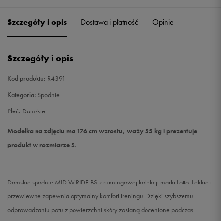
Szczegóły i opis
Dostawa i płatność
Opinie
S
Powiadom o dostępności
M
Powiadom o dostępności
Szczegóły i opis
L
Powiadom o dostępności
Kod produktu:
R4391
Kategoria:
Spodnie
Płeć:
Damskie
Modelka na zdjęciu ma 176 cm wzrostu, waży 55 kg i prezentuje
produkt w rozmiarze S.
Damskie spodnie MID W RIDE BS z runningowej kolekcji marki Lotto. Lekkie i
przewiewne zapewnia optymalny komfort treningu. Dzięki szybszemu
odprowadzaniu potu z powierzchni skóry zostaną docenione podczas