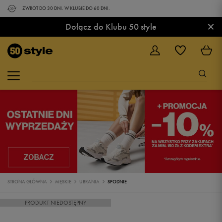
ZWROT DO 30 DNI. W KLUBIE DO 60 DNI.
×
Dołącz do Klubu 50 style
STRONA GŁÓWNA
MĘSKIE
UBRANIA
SPODNIE
PRODUKT NIEDOSTĘPNY