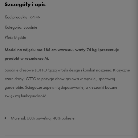
Szczegóły i opis
XL
Powiadom o dostępności
Kod produktu:
R7149
Kategoria:
Spodnie
XXL
Powiadom o dostępności
Płeć:
Męskie
XXXL
Powiadom o dostępności
Model na zdjęciu ma 185 cm wzrostu, waży 74 kg i prezentuje
produkt w rozmiarze M.
Spodnie dresowe LOTTO łączą włoski design i komfort noszenia. Klasyczne
szare dresy LOTTO to pozycja obowiązkowa w męskiej, sportowej
garderobie. Ściagacze zapewnią dopasowanie, a kieszonki boczne
zwiększą funkcjonalność.
Materiał: 60% bawełna, 40% poliester