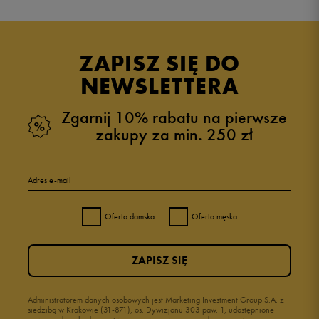
Produkt nie posiada recenzji
ZAPISZ SIĘ DO
NEWSLETTERA
Zgarnij 10% rabatu na pierwsze
zakupy za min. 250 zł
Adres e-mail
Oferta damska
Oferta męska
ZAPISZ SIĘ
Administratorem danych osobowych jest Marketing Investment Group S.A. z
siedzibą w Krakowie (31-871), os. Dywizjonu 303 paw. 1, udostępnione