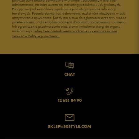
powyżej dane będą przetwarzane w prawnie uzasadnionym interesie
administratora, za który uważa się marketing produktów i usług własnych.
Podając swój adres mailowy zgadzasz się na otrzymywanie informacji
handlowych. Podanie danych jest dobrowolne, aczkolwiek niezbędne w celu
otrzymywania newslettera. Każdy ma prawo do zgłoszenia sprzeciwu wobec
przetwarzania, a także żądania dostępu do danych, sprostowania, usunięcia
lub ograniczenia przetwarzania oraz prawo wniesienia skargi do organu
nadzorczego.
Pełną treść oświadczenia o ochronie prywatności można
znaleźć w Polityce prywatności.
CHAT
12 681 84 90
SKLEP@50STYLE.COM