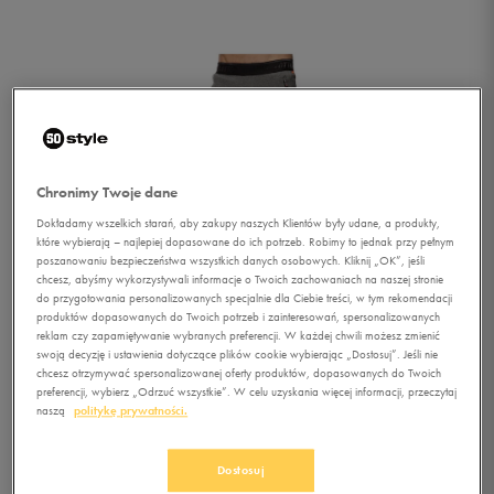
Chronimy Twoje dane
Dokładamy wszelkich starań, aby zakupy naszych Klientów były udane, a produkty,
które wybierają – najlepiej dopasowane do ich potrzeb. Robimy to jednak przy pełnym
poszanowaniu bezpieczeństwa wszystkich danych osobowych. Kliknij „OK”, jeśli
chcesz, abyśmy wykorzystywali informacje o Twoich zachowaniach na naszej stronie
do przygotowania personalizowanych specjalnie dla Ciebie treści, w tym rekomendacji
produktów dopasowanych do Twoich potrzeb i zainteresowań, spersonalizowanych
1/1
reklam czy zapamiętywanie wybranych preferencji. W każdej chwili możesz zmienić
swoją decyzję i ustawienia dotyczące plików cookie wybierając „Dostosuj”. Jeśli nie
chcesz otrzymywać spersonalizowanej oferty produktów, dopasowanych do Twoich
preferencji, wybierz „Odrzuć wszystkie”. W celu uzyskania więcej informacji, przeczytaj
naszą
politykę prywatności.
Dostosuj
LOTTO SPODNIE PANTS