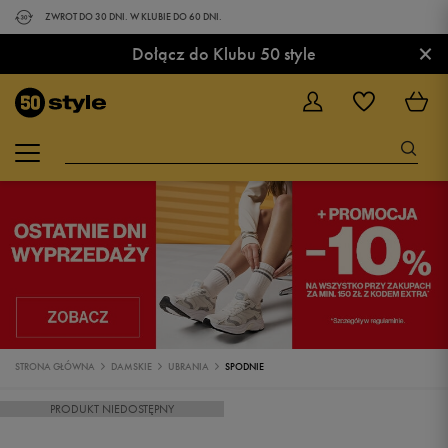
ZWROT DO 30 DNI. W KLUBIE DO 60 DNI.
×
Dołącz do Klubu 50 style
STRONA GŁÓWNA
DAMSKIE
UBRANIA
SPODNIE
PRODUKT NIEDOSTĘPNY