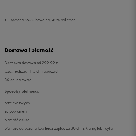
Materiał: 60% bawełna, 40% poliester
Dostawa i płatność
Darmowa dostawa od 299,99 zł
Czas realizacji 1-5 dni roboczych
30 dni na zwrot
Sposoby płatności:
przelew zwykły
za pobraniem
płatność online
płatność odroczona Kup teraz zapłać za 30 dni z Klarną lub PayPo