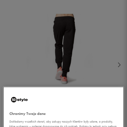
1/2
Chronimy Twoje dane
Dokładamy wszelkich starań, aby zakupy naszych Klientów były udane, a produkty,
które wybierają – najlepiej dopasowane do ich potrzeb. Robimy to jednak przy pełnym