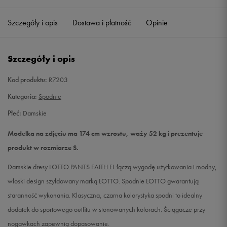
Szczegóły i opis
Dostawa i płatność
Opinie
S
Powiadom o dostępności
M
Powiadom o dostępności
Szczegóły i opis
L
Powiadom o dostępności
Kod produktu:
R7203
Kategoria:
Spodnie
Płeć:
Damskie
Modelka na zdjęciu ma 174 cm wzrostu, waży 52 kg i prezentuje
produkt w rozmiarze S.
Damskie dresy LOTTO PANTS FAITH FL łączą wygodę użytkowania i modny,
włoski design szyldowany marką LOTTO. Spodnie LOTTO gwarantują
staranność wykonania. Klasyczna, czarna kolorystyka spodni to idealny
dodatek do sportowego outfitu w stonowanych kolorach. Ściągacze przy
nogawkach zapewnią dopasowanie.