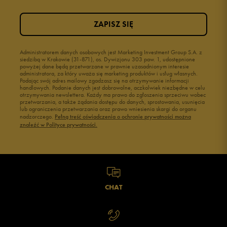
ZAPISZ SIĘ
Administratorem danych osobowych jest Marketing Investment Group S.A. z
siedzibą w Krakowie (31-871), os. Dywizjonu 303 paw. 1, udostępnione
powyżej dane będą przetwarzane w prawnie uzasadnionym interesie
administratora, za który uważa się marketing produktów i usług własnych.
Podając swój adres mailowy zgadzasz się na otrzymywanie informacji
handlowych. Podanie danych jest dobrowolne, aczkolwiek niezbędne w celu
otrzymywania newslettera. Każdy ma prawo do zgłoszenia sprzeciwu wobec
przetwarzania, a także żądania dostępu do danych, sprostowania, usunięcia
lub ograniczenia przetwarzania oraz prawo wniesienia skargi do organu
nadzorczego.
Pełną treść oświadczenia o ochronie prywatności można
znaleźć w Polityce prywatności.
CHAT