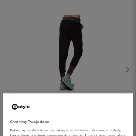
1/2
Chronimy Twoje dane
Dokładamy wszelkich starań, aby zakupy naszych Klientów były udane, a produkty,
które wybierają – najlepiej dopasowane do ich potrzeb. Robimy to jednak przy pełnym