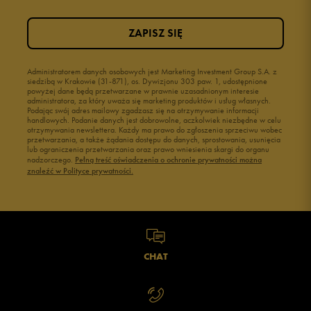
ZAPISZ SIĘ
Administratorem danych osobowych jest Marketing Investment Group S.A. z
siedzibą w Krakowie (31-871), os. Dywizjonu 303 paw. 1, udostępnione
powyżej dane będą przetwarzane w prawnie uzasadnionym interesie
administratora, za który uważa się marketing produktów i usług własnych.
Podając swój adres mailowy zgadzasz się na otrzymywanie informacji
handlowych. Podanie danych jest dobrowolne, aczkolwiek niezbędne w celu
otrzymywania newslettera. Każdy ma prawo do zgłoszenia sprzeciwu wobec
przetwarzania, a także żądania dostępu do danych, sprostowania, usunięcia
lub ograniczenia przetwarzania oraz prawo wniesienia skargi do organu
nadzorczego.
Pełną treść oświadczenia o ochronie prywatności można
znaleźć w Polityce prywatności.
CHAT