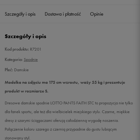
Szczegóły i opis
Dostawa i płatność
Opinie
S
Powiadom o dostępności
M
Powiadom o dostępności
Szczegóły i opis
L
Powiadom o dostępności
Kod produktu:
R7201
Kategoria:
Spodnie
Płeć:
Damskie
Modelka na zdjęciu ma 175 cm wzrostu, waży 55 kg i prezentuje
produkt w rozmiarze S.
Dresowe damskie spodnie LOTTO PANTS FAITH STC to propozycja nie tylko
dla fanek sportu, ale też dla wielbicielek miejskiego stylu. Czarne, miękkie
dresy z szarymi ściągaczami oferują całodzienną wygodę noszenia.
Połączenie koloru szarego z czernią przypadnie do gustu lubiącym
stonowany styl.