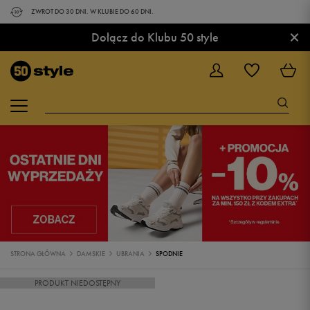
ZWROT DO 30 DNI. W KLUBIE DO 60 DNI.
×
Dołącz do Klubu 50 style
STRONA GŁÓWNA
DAMSKIE
UBRANIA
SPODNIE
PRODUKT NIEDOSTĘPNY