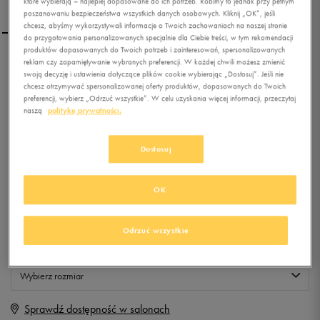
które wybierają – najlepiej dopasowane do ich potrzeb. Robimy to jednak przy pełnym
poszanowaniu bezpieczeństwa wszystkich danych osobowych. Kliknij „OK”, jeśli
chcesz, abyśmy wykorzystywali informacje o Twoich zachowaniach na naszej stronie
do przygotowania personalizowanych specjalnie dla Ciebie treści, w tym rekomendacji
produktów dopasowanych do Twoich potrzeb i zainteresowań, spersonalizowanych
reklam czy zapamiętywanie wybranych preferencji. W każdej chwili możesz zmienić
LOTTO SPODNIE
swoją decyzję i ustawienia dotyczące plików cookie wybierając „Dostosuj”. Jeśli nie
PATERSON 2
chcesz otrzymywać spersonalizowanej oferty produktów, dopasowanych do Twoich
preferencji, wybierz „Odrzuć wszystkie”. W celu uzyskania więcej informacji, przeczytaj
naszą
politykę prywatności.
0.0
(
0
)
19,99
zł
z Vat
Dostosuj
+ 100 PKT W
KLUBIE 50 STYLE
OK
Produkt niedostępny
Odrzuć wszystkie
Jeśli artykuł będzie ponownie dostępny, otrzymasz od nas powiadomienie.
Wybierz rozmiar
Sprawdź dostępność w salonach
S
Powiadom o dostępności