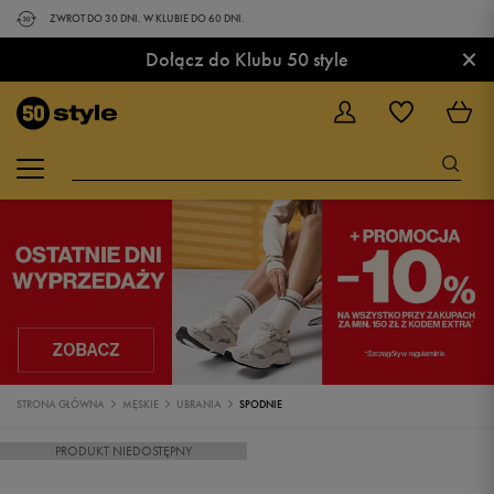
ZWROT DO 30 DNI. W KLUBIE DO 60 DNI.
×
Dołącz do Klubu 50 style
STRONA GŁÓWNA
MĘSKIE
UBRANIA
SPODNIE
PRODUKT NIEDOSTĘPNY