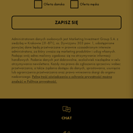
Oferta damska
Oferta męska
ZAPISZ SIĘ
Administratorem danych osobowych jest Marketing Investment Group S.A. z
siedzibą w Krakowie (31-871), os. Dywizjonu 303 paw. 1, udostępnione
powyżej dane będą przetwarzane w prawnie uzasadnionym interesie
administratora, za który uważa się marketing produktów i usług własnych.
Podając swój adres mailowy zgadzasz się na otrzymywanie informacji
handlowych. Podanie danych jest dobrowolne, aczkolwiek niezbędne w celu
otrzymywania newslettera. Każdy ma prawo do zgłoszenia sprzeciwu wobec
przetwarzania, a także żądania dostępu do danych, sprostowania, usunięcia
lub ograniczenia przetwarzania oraz prawo wniesienia skargi do organu
nadzorczego.
Pełną treść oświadczenia o ochronie prywatności można
znaleźć w Polityce prywatności.
CHAT