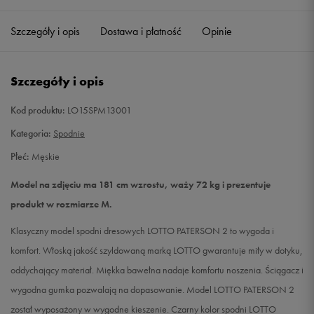
Szczegóły i opis
Dostawa i płatność
Opinie
M
Powiadom o dostępności
L
Powiadom o dostępności
Szczegóły i opis
XL
Powiadom o dostępności
Kod produktu:
LO15SPM13001
Kategoria:
Spodnie
XXL
Powiadom o dostępności
Płeć:
Męskie
Model na zdjęciu ma 181 cm wzrostu, waży 72 kg i prezentuje
produkt w rozmiarze M.
Klasyczny model spodni dresowych LOTTO PATERSON 2 to wygoda i
komfort. Włoską jakość szyldowaną marką LOTTO gwarantuje miły w dotyku,
oddychający materiał. Miękka bawełna nadaje komfortu noszenia. Ściągacz i
wygodna gumka pozwalają na dopasowanie. Model LOTTO PATERSON 2
został wyposażony w wygodne kieszenie. Czarny kolor spodni LOTTO