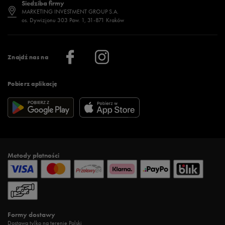
Siedziba firmy
Jak wybrać buty na zimę?
Stylizacje damskie
Sklepy stacjonarne
MARKETING INVESTMENT GROUP S.A.
os. Dywizjonu 303 Paw. 1, 31-871 Kraków
Więcej >
Klub 50 style
Regulamin sklepu 50 style
Praca
Regulamin aplikacji 50 style
Informacje o firmie
Więcej regulaminów >
Znajdź nas na
Pobierz aplikację
Metody płatności
Formy dostawy
Dostawa tylko na terenie Polski