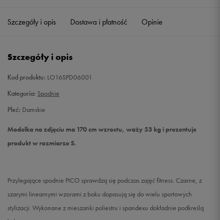
Szczegóły i opis
Dostawa i płatność
Opinie
S
Powiadom o dostępności
M
Powiadom o dostępności
Szczegóły i opis
L
Powiadom o dostępności
Kod produktu:
LO16SPD06001
Kategoria:
Spodnie
Płeć:
Damskie
Modelka na zdjęciu ma 170 cm wzrostu, waży 53 kg i prezentuje
produkt w rozmiarze S.
Przylegające spodnie PICO sprawdzą się podczas zajęć fitness. Czarne, z
szarymi linearnymi wzorami z boku dopasują się do wielu sportowych
stylizacji. Wykonane z mieszanki poliestru i spandexu dokładnie podkreślą