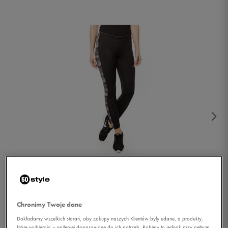
1/3
Chronimy Twoje dane
Dokładamy wszelkich starań, aby zakupy naszych Klientów były udane, a produkty,
które wybierają – najlepiej dopasowane do ich potrzeb. Robimy to jednak przy pełnym