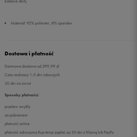
kobiece atuty.
Materiał: 92% poliester, 8% spandex
Dostawa i płatność
Darmowa dostawa od 299,99 zł
Czas realizacji 1-5 dni roboczych
30 dni na zwrot
Sposoby płatności:
przelew zwykły
za pobraniem
płatność online
płatność odroczona Kup teraz zapłać za 30 dni z Klarną lub PayPo