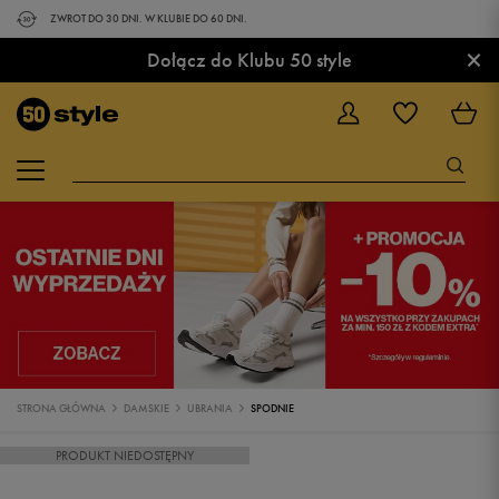
ZWROT DO 30 DNI. W KLUBIE DO 60 DNI.
×
Dołącz do Klubu 50 style
STRONA GŁÓWNA
DAMSKIE
UBRANIA
SPODNIE
PRODUKT NIEDOSTĘPNY