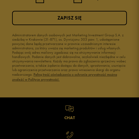
ZAPISZ SIĘ
Administratorem danych osobowych jest Marketing Investment Group S.A. z
siedzibą w Krakowie (31-871), os. Dywizjonu 303 paw. 1, udostępnione
powyżej dane będą przetwarzane w prawnie uzasadnionym interesie
administratora, za który uważa się marketing produktów i usług własnych.
Podając swój adres mailowy zgadzasz się na otrzymywanie informacji
handlowych. Podanie danych jest dobrowolne, aczkolwiek niezbędne w celu
otrzymywania newslettera. Każdy ma prawo do zgłoszenia sprzeciwu wobec
przetwarzania, a także żądania dostępu do danych, sprostowania, usunięcia
lub ograniczenia przetwarzania oraz prawo wniesienia skargi do organu
nadzorczego.
Pełną treść oświadczenia o ochronie prywatności można
znaleźć w Polityce prywatności.
CHAT