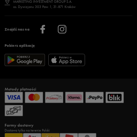
MARKETING INVESTMENT GROUP S.A.
os. Dywizjonu 303 Paw. 1, 31-871 Kraków
Więcej >
Klub 50 style
Regulamin sklepu 50 style
Praca
Regulamin aplikacji 50 style
Informacje o firmie
Więcej regulaminów >
Znajdź nas na
Pobierz aplikację
Metody płatności
Formy dostawy
Dostawa tylko na terenie Polski