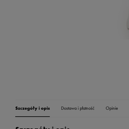
Skechers
Timberland
Umbro
Under Armour
Up8
U.S. Polo ASSN.
Vans
Szczegóły i opis
Dostawa i płatność
Opinie