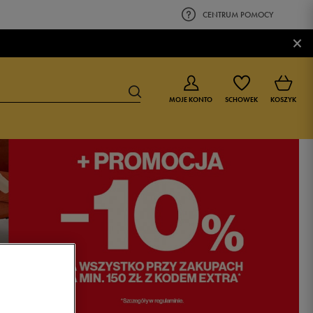
CENTRUM POMOCY
×
MOJE KONTO
SCHOWEK
KOSZYK
BUTY DLA CHŁOPCA
BUTY DLA DZIEWCZYNKI
0-4 lat
0-4 lat
4-8 lat
4-8 lat
9-16 lat
9-16 lat