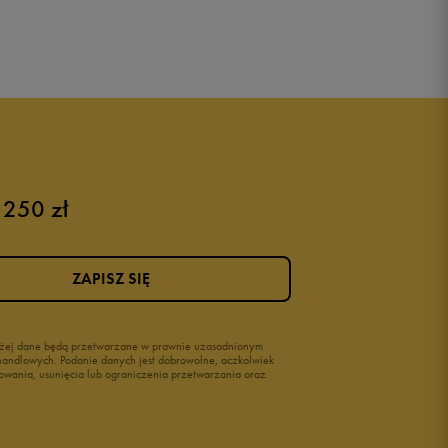
 250 zł
ZAPISZ SIĘ
wyżej dane będą przetwarzane w prawnie uzasadnionym
i handlowych. Podanie danych jest dobrowolne, aczkolwiek
owania, usunięcia lub ograniczenia przetwarzania oraz