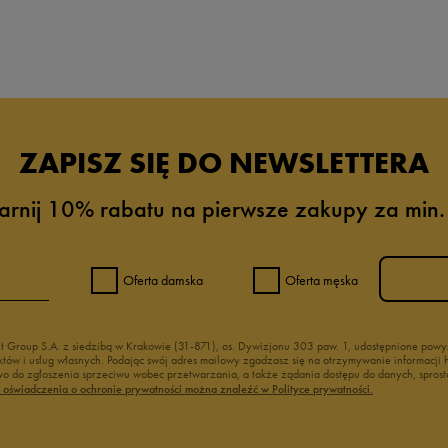
da recenzji
ZAPISZ SIĘ DO NEWSLETTERA
arnij 10% rabatu na pierwsze zakupy za min.
Oferta damska
Oferta męska
nt Group S.A. z siedzibą w Krakowie (31-871), os. Dywizjonu 303 paw. 1, udostępnione po
duktów i usług własnych. Podając swój adres mailowy zgadzasz się na otrzymywanie informacj
 do zgłoszenia sprzeciwu wobec przetwarzania, a także żądania dostępu do danych, sprost
ć oświadczenia o ochronie prywatności można znaleźć w Polityce prywatności.