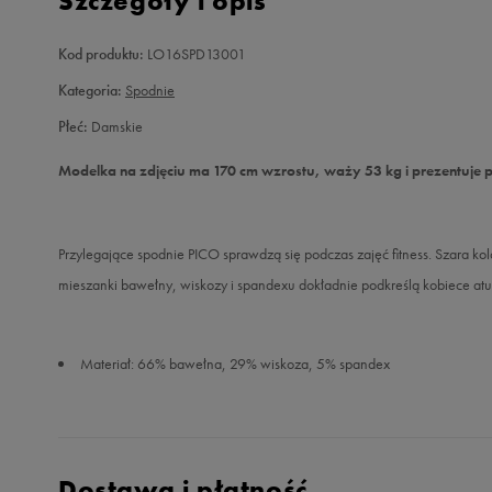
Szczegóły i opis
Kod produktu:
LO16SPD13001
Kategoria:
Spodnie
Płeć:
Damskie
Modelka na zdjęciu ma 170 cm wzrostu, waży 53 kg i prezentuje 
Przylegające spodnie PICO sprawdzą się podczas zajęć fitness. Szara kol
mieszanki bawełny, wiskozy i spandexu dokładnie podkreślą kobiece at
Materiał: 66% bawełna, 29% wiskoza, 5% spandex
Dostawa i płatność