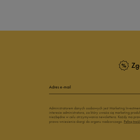
Produkt nie posia
Zg
Adres e-mail
Administratorem danych osobowych jest Marketing Investme
interesie administratora, za który uważa się marketing pro
niezbędne w celu otrzymywania newslettera. Każdy ma prawo
prawo wniesienia skargi do organu nadzorczego.
Pełną treś