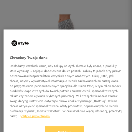
Chronimy Twoje dane
Dokładamy wszelkich starań, aby zakupy naszych Klientów były udane, a produkty,
które wybierają – najlepiej dopasowane do ich potrzeb. Robimy to jednak przy pełnym
poszanowaniu bezpieczeństwa wszystkich danych osobowych. Kliknij „OK”, jeśli
chcesz, abyśmy wykorzystywali informacje o Twoich zachowaniach na naszej stronie
do przygotowania personalizowanych specjalnie dla Ciebie treści, w tym rekomendacji
produktów dopasowanych do Twoich potrzeb i zainteresowań, spersonalizowanych
reklam czy zapamiętywanie wybranych preferencji. W każdej chwili możesz zmienić
swoją decyzję i ustawienia dotyczące plików cookie wybierając „Dostosuj”. Jeśli nie
chcesz otrzymywać spersonalizowanej oferty produktów, dopasowanych do Twoich
preferencji, wybierz „Odrzuć wszystkie”. W celu uzyskania więcej informacji, przeczytaj
1/2
naszą
politykę prywatności.
Dostosuj