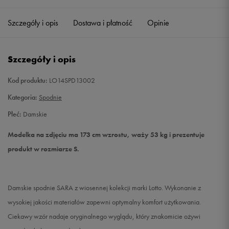
Szczegóły i opis
Dostawa i płatność
Opinie
S
Powiadom o dostępności
M
Powiadom o dostępności
Szczegóły i opis
L
Powiadom o dostępności
Kod produktu:
LO14SPD13002
Kategoria:
Spodnie
Płeć:
Damskie
Modelka na zdjęciu ma 173 cm wzrostu, waży 53 kg i prezentuje
produkt w rozmiarze S.
Damskie spodnie SARA z wiosennej kolekcji marki Lotto. Wykonanie z
wysokiej jakości materiałów zapewni optymalny komfort użytkowania.
Ciekawy wzór nadaje oryginalnego wyglądu, który znakomicie ożywi