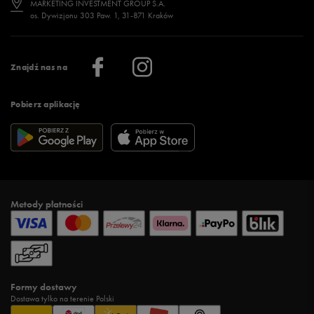
MARKETING INVESTMENT GROUP S.A.
os. Dywizjonu 303 Paw. 1, 31-871 Kraków
Więcej >
Klub 50 style
Regulamin sklepu 50 style
Praca
Regulamin aplikacji 50 style
Informacje o firmie
Więcej regulaminów >
Znajdź nas na
Pobierz aplikację
Metody płatności
Formy dostawy
Dostawa tylko na terenie Polski