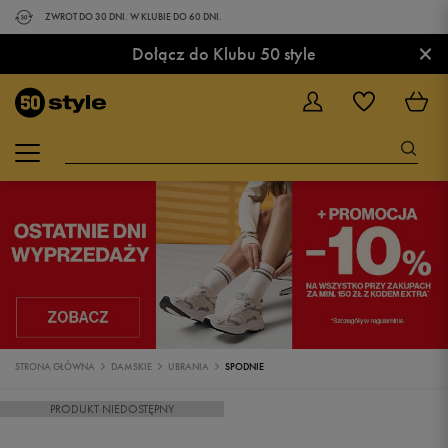
ZWROT DO 30 DNI. W KLUBIE DO 60 DNI.
×
Dołącz do Klubu 50 style
STRONA GŁÓWNA
DAMSKIE
UBRANIA
SPODNIE
PRODUKT NIEDOSTĘPNY