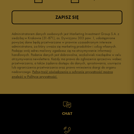
ZAPISZ SIĘ
Administratorem danych osobowych jest Marketing Investment Group S.A. z
siedzibą w Krakowie (31-871), os. Dywizjonu 303 paw. 1, udostępnione
powyżej dane będą przetwarzane w prawnie uzasadnionym interesie
administratora, za który uważa się marketing produktów i usług własnych.
Podając swój adres mailowy zgadzasz się na otrzymywanie informacji
handlowych. Podanie danych jest dobrowolne, aczkolwiek niezbędne w celu
otrzymywania newslettera. Każdy ma prawo do zgłoszenia sprzeciwu wobec
przetwarzania, a także żądania dostępu do danych, sprostowania, usunięcia
lub ograniczenia przetwarzania oraz prawo wniesienia skargi do organu
nadzorczego.
Pełną treść oświadczenia o ochronie prywatności można
znaleźć w Polityce prywatności.
CHAT