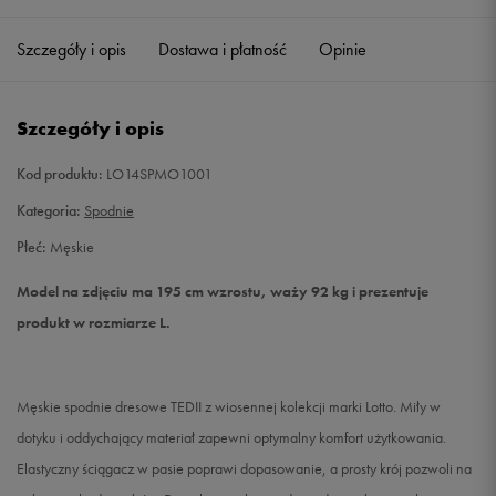
Szczegóły i opis
Dostawa i płatność
Opinie
M
Powiadom o dostępności
XL
Powiadom o dostępności
Szczegóły i opis
XXL
Powiadom o dostępności
Kod produktu:
LO14SPMO1001
Kategoria:
Spodnie
Płeć:
Męskie
Model na zdjęciu ma 195 cm wzrostu, waży 92 kg i prezentuje
produkt w rozmiarze L.
Męskie spodnie dresowe TEDII z wiosennej kolekcji marki Lotto. Miły w
dotyku i oddychający materiał zapewni optymalny komfort użytkowania.
Elastyczny ściągacz w pasie poprawi dopasowanie, a prosty krój pozwoli na