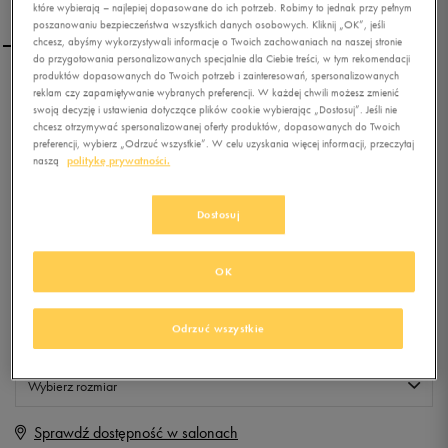
które wybierają – najlepiej dopasowane do ich potrzeb. Robimy to jednak przy pełnym
poszanowaniu bezpieczeństwa wszystkich danych osobowych. Kliknij „OK”, jeśli
chcesz, abyśmy wykorzystywali informacje o Twoich zachowaniach na naszej stronie
do przygotowania personalizowanych specjalnie dla Ciebie treści, w tym rekomendacji
produktów dopasowanych do Twoich potrzeb i zainteresowań, spersonalizowanych
LOTTO SPODNIE TEDII
reklam czy zapamiętywanie wybranych preferencji. W każdej chwili możesz zmienić
swoją decyzję i ustawienia dotyczące plików cookie wybierając „Dostosuj”. Jeśli nie
chcesz otrzymywać spersonalizowanej oferty produktów, dopasowanych do Twoich
preferencji, wybierz „Odrzuć wszystkie”. W celu uzyskania więcej informacji, przeczytaj
0.0
(
0
)
naszą
politykę prywatności.
4,99
zł
z Vat
Dostosuj
+ 25 PKT W
KLUBIE 50 STYLE
OK
Produkt niedostępny
Odrzuć wszystkie
Jeśli artykuł będzie ponownie dostępny, otrzymasz od nas powiadomienie.
Wybierz rozmiar
Sprawdź dostępność w salonach
S
Powiadom o dostępności