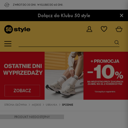
ZWROT DO 30 DNI. W KLUBIE DO 60 DNI.
×
Dołącz do Klubu 50 style
STRONA GŁÓWNA
MĘSKIE
UBRANIA
SPODNIE
PRODUKT NIEDOSTĘPNY