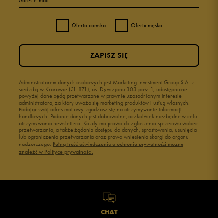
Adres e-mail
Oferta damska
Oferta męska
ZAPISZ SIĘ
Administratorem danych osobowych jest Marketing Investment Group S.A. z
siedzibą w Krakowie (31-871), os. Dywizjonu 303 paw. 1, udostępnione
powyżej dane będą przetwarzane w prawnie uzasadnionym interesie
administratora, za który uważa się marketing produktów i usług własnych.
Podając swój adres mailowy zgadzasz się na otrzymywanie informacji
handlowych. Podanie danych jest dobrowolne, aczkolwiek niezbędne w celu
otrzymywania newslettera. Każdy ma prawo do zgłoszenia sprzeciwu wobec
przetwarzania, a także żądania dostępu do danych, sprostowania, usunięcia
lub ograniczenia przetwarzania oraz prawo wniesienia skargi do organu
nadzorczego.
Pełną treść oświadczenia o ochronie prywatności można
znaleźć w Polityce prywatności.
CHAT