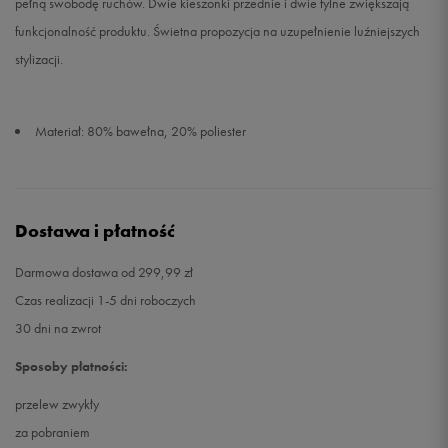
pełną swobodę ruchów. Dwie kieszonki przednie i dwie tylne zwiększają
funkcjonalność produktu. Świetna propozycja na uzupełnienie luźniejszych
stylizacji.
Materiał: 80% bawełna, 20% poliester
Dostawa i płatność
Darmowa dostawa od 299,99 zł
Czas realizacji 1-5 dni roboczych
30 dni na zwrot
Sposoby płatności:
przelew zwykły
za pobraniem