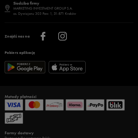
Siedziba firmy
Jak wybrać buty na zimę?
Stylizacje damskie
Sklepy stacjonarne
MARKETING INVESTMENT GROUP S.A.
os. Dywizjonu 303 Paw. 1, 31-871 Kraków
Więcej >
Klub 50 style
Regulamin sklepu 50 style
Praca
Regulamin aplikacji 50 style
Informacje o firmie
Więcej regulaminów >
Znajdź nas na
Pobierz aplikację
Metody płatności
Formy dostawy