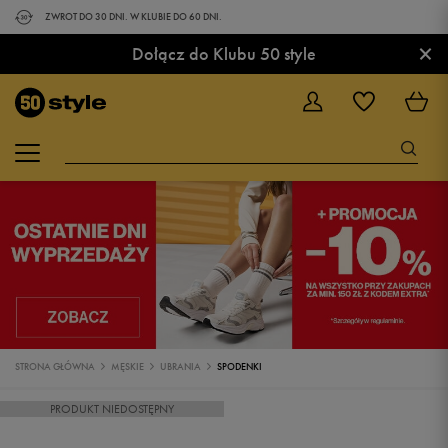
ZWROT DO 30 DNI. W KLUBIE DO 60 DNI.
×
Dołącz do Klubu 50 style
STRONA GŁÓWNA
MĘSKIE
UBRANIA
SPODENKI
PRODUKT NIEDOSTĘPNY