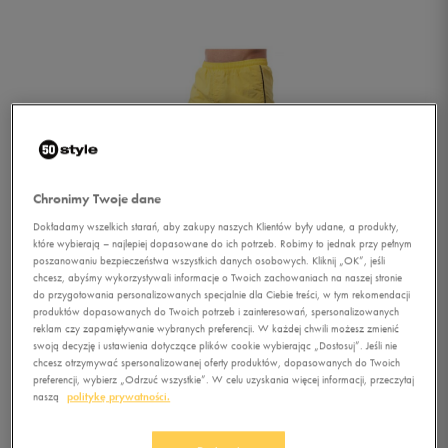
Chronimy Twoje dane
Dokładamy wszelkich starań, aby zakupy naszych Klientów były udane, a produkty,
które wybierają – najlepiej dopasowane do ich potrzeb. Robimy to jednak przy pełnym
poszanowaniu bezpieczeństwa wszystkich danych osobowych. Kliknij „OK”, jeśli
chcesz, abyśmy wykorzystywali informacje o Twoich zachowaniach na naszej stronie
do przygotowania personalizowanych specjalnie dla Ciebie treści, w tym rekomendacji
produktów dopasowanych do Twoich potrzeb i zainteresowań, spersonalizowanych
reklam czy zapamiętywanie wybranych preferencji. W każdej chwili możesz zmienić
swoją decyzję i ustawienia dotyczące plików cookie wybierając „Dostosuj”. Jeśli nie
chcesz otrzymywać spersonalizowanej oferty produktów, dopasowanych do Twoich
1/3
preferencji, wybierz „Odrzuć wszystkie”. W celu uzyskania więcej informacji, przeczytaj
naszą
politykę prywatności.