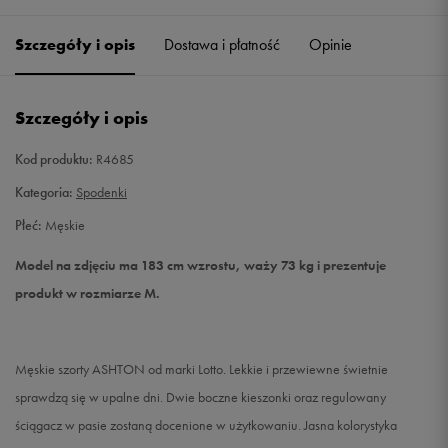
Szczegóły i opis
Dostawa i płatność
Opinie
L
Powiadom o dostępności
XL
Powiadom o dostępności
Szczegóły i opis
XXL
Powiadom o dostępności
Kod produktu:
R4685
Kategoria:
Spodenki
Płeć:
Męskie
Model na zdjęciu ma 183 cm wzrostu, waży 73 kg i prezentuje
produkt w rozmiarze M.
Męskie szorty ASHTON od marki Lotto. Lekkie i przewiewne świetnie
sprawdzą się w upalne dni. Dwie boczne kieszonki oraz regulowany
ściągacz w pasie zostaną docenione w użytkowaniu. Jasna kolorystyka