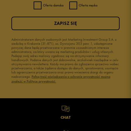
Oferta damska
Oferta męska
ZAPISZ SIĘ
Administratorem danych osobowych jest Marketing Investment Group S.A. z
siedzibą w Krakowie (31-871), os. Dywizjonu 303 paw. 1, udostępnione
powyżej dane będą przetwarzane w prawnie uzasadnionym interesie
administratora, za który uważa się marketing produktów i usług własnych.
Podając swój adres mailowy zgadzasz się na otrzymywanie informacji
handlowych. Podanie danych jest dobrowolne, aczkolwiek niezbędne w celu
otrzymywania newslettera. Każdy ma prawo do zgłoszenia sprzeciwu wobec
przetwarzania, a także żądania dostępu do danych, sprostowania, usunięcia
lub ograniczenia przetwarzania oraz prawo wniesienia skargi do organu
nadzorczego.
Pełną treść oświadczenia o ochronie prywatności można
znaleźć w Polityce prywatności.
CHAT