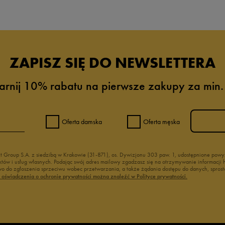
ZAPISZ SIĘ DO NEWSLETTERA
arnij 10% rabatu na pierwsze zakupy za min.
Oferta damska
Oferta męska
nt Group S.A. z siedzibą w Krakowie (31-871), os. Dywizjonu 303 paw. 1, udostępnione po
duktów i usług własnych. Podając swój adres mailowy zgadzasz się na otrzymywanie informacj
 do zgłoszenia sprzeciwu wobec przetwarzania, a także żądania dostępu do danych, sprost
ć oświadczenia o ochronie prywatności można znaleźć w Polityce prywatności.