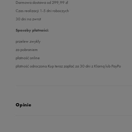
Darmowa dostawa od 299,99 zł
Czas realizacji 1-5 dni roboczych
30 dni na zwrot
Sposoby płatności:
przelew zwykły
za pobraniem
płatność online
płatność odroczona Kup teraz zapłać za 30 dni z Klarną lub PayPo
Opinie
Produkt nie posia