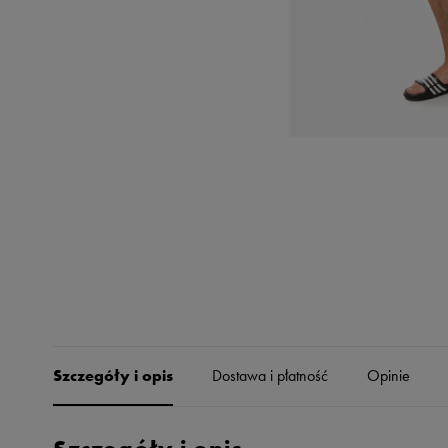
Skechers
Timberland
Umbro
Under Armour
Up8
U.S. Polo ASSN.
Vans
Szczegóły i opis
Dostawa i płatność
Opinie