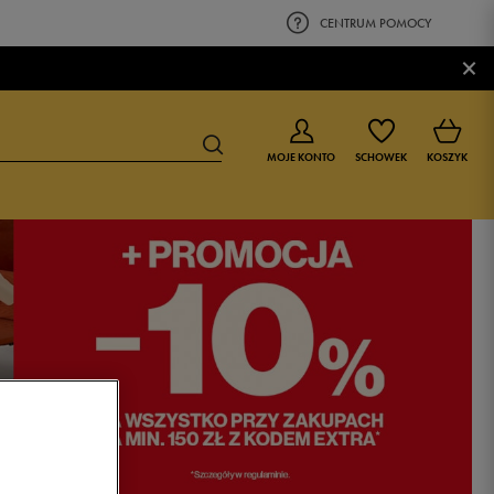
CENTRUM POMOCY
×
MOJE KONTO
SCHOWEK
KOSZYK
BUTY DLA CHŁOPCA
BUTY DLA DZIEWCZYNKI
0-4 lat
0-4 lat
4-8 lat
4-8 lat
9-16 lat
9-16 lat