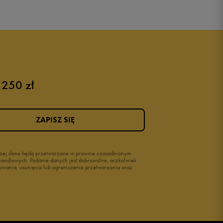
 250 zł
ZAPISZ SIĘ
wyżej dane będą przetwarzane w prawnie uzasadnionym
i handlowych. Podanie danych jest dobrowolne, aczkolwiek
owania, usunięcia lub ograniczenia przetwarzania oraz