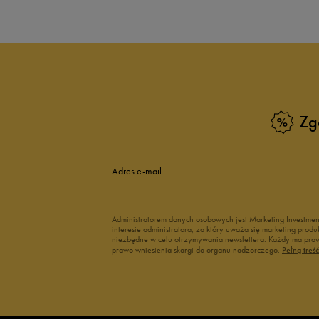
Zg
Adres e-mail
Administratorem danych osobowych jest Marketing Investme
interesie administratora, za który uważa się marketing pro
niezbędne w celu otrzymywania newslettera. Każdy ma prawo
prawo wniesienia skargi do organu nadzorczego.
Pełną treś