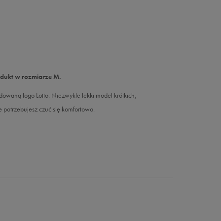
odukt w rozmiarze M.
owaną logo Lotto. Niezwykle lekki model krótkich,
 potrzebujesz czuć się komfortowo.