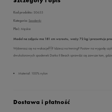
Szczegóły i opis
Kod produktu:
S0655
Kategoria:
Spodenki
Płeć:
Męskie
Model na zdjęciu ma 181 cm wzrostu, waży 72 kg i prezentuje pr
Wybierasz się na wakacjeF Idziesz na trening? Postaw na wygodę szyld
dwukolorowych spodenek Darko II Beach sprawdzi się zawsze tam, gdzie
Materiał: 100% nylon
Dostawa i płatność