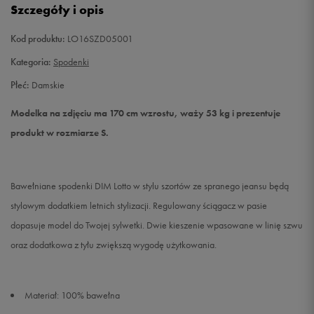
Szczegóły i opis
L
Powiadom o dostępności
Kod produktu:
LO16SZD05001
Kategoria:
Spodenki
Płeć:
Damskie
Modelka na zdjęciu ma 170 cm wzrostu, waży 53 kg i prezentuje
produkt w rozmiarze S.
Bawełniane spodenki DIM Lotto w stylu szortów ze spranego jeansu będą
stylowym dodatkiem letnich stylizacji. Regulowany ściągacz w pasie
dopasuje model do Twojej sylwetki. Dwie kieszenie wpasowane w linię szwu
oraz dodatkowa z tyłu zwiększą wygodę użytkowania.
Materiał: 100% bawełna