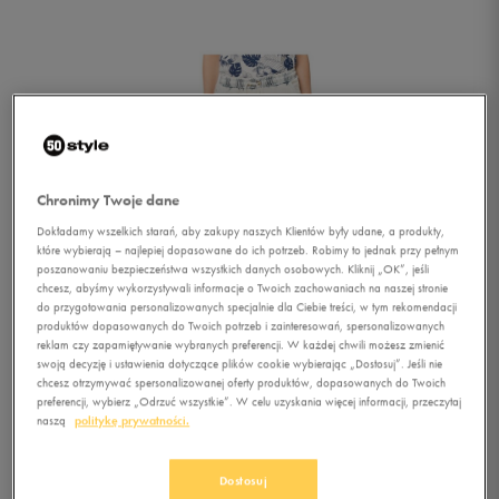
Chronimy Twoje dane
Dokładamy wszelkich starań, aby zakupy naszych Klientów były udane, a produkty,
które wybierają – najlepiej dopasowane do ich potrzeb. Robimy to jednak przy pełnym
poszanowaniu bezpieczeństwa wszystkich danych osobowych. Kliknij „OK”, jeśli
chcesz, abyśmy wykorzystywali informacje o Twoich zachowaniach na naszej stronie
do przygotowania personalizowanych specjalnie dla Ciebie treści, w tym rekomendacji
produktów dopasowanych do Twoich potrzeb i zainteresowań, spersonalizowanych
1/1
reklam czy zapamiętywanie wybranych preferencji. W każdej chwili możesz zmienić
swoją decyzję i ustawienia dotyczące plików cookie wybierając „Dostosuj”. Jeśli nie
chcesz otrzymywać spersonalizowanej oferty produktów, dopasowanych do Twoich
preferencji, wybierz „Odrzuć wszystkie”. W celu uzyskania więcej informacji, przeczytaj
naszą
politykę prywatności.
Dostosuj
LOTTO SZORTY DIM