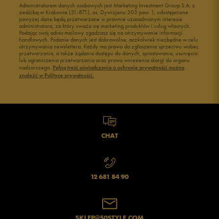
Administratorem danych osobowych jest Marketing Investment Group S.A. z
siedzibą w Krakowie (31-871), os. Dywizjonu 303 paw. 1, udostępnione
powyżej dane będą przetwarzane w prawnie uzasadnionym interesie
administratora, za który uważa się marketing produktów i usług własnych.
Podając swój adres mailowy zgadzasz się na otrzymywanie informacji
handlowych. Podanie danych jest dobrowolne, aczkolwiek niezbędne w celu
otrzymywania newslettera. Każdy ma prawo do zgłoszenia sprzeciwu wobec
przetwarzania, a także żądania dostępu do danych, sprostowania, usunięcia
lub ograniczenia przetwarzania oraz prawo wniesienia skargi do organu
nadzorczego.
Pełną treść oświadczenia o ochronie prywatności można
znaleźć w Polityce prywatności.
CHAT
12 681 84 90
SKLEP@50STYLE.COM