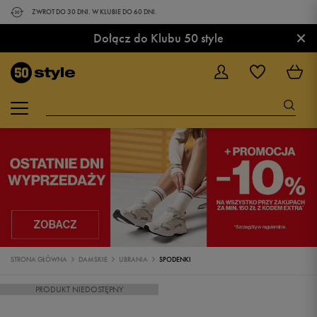
ZWROT DO 30 DNI. W KLUBIE DO 60 DNI.
×
Dołącz do Klubu 50 style
STRONA GŁÓWNA
DAMSKIE
UBRANIA
SPODENKI
PRODUKT NIEDOSTĘPNY