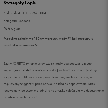
Szczegóły i opis
XXL
Powiadom o dostępności
Kod produktu:
LO15SZM18004
Kategoria:
Spodenki
Płeć:
Męskie
Model na zdjęciu ma 185 cm wzrostu, waży 74 kg i prezentuje
produkt w rozmiarze M.
Szorty PORETTO świetnie sprawdzą się nad wodą podczas letniego
wypoczynku. Lekkie i przewiewne zadbają o Twój komfort w najwyższych
temperaturach. Klasyczny krój pozwoli na dużą swobodę ruchów, a
regulowany ściągacz w pasie pozwoli na idealne dopasowanie. Duże
logowanie w połączeniu z jednolitą kolorystyką całości ułatwią dopasowanie
do wielu luźnych stylizacji.