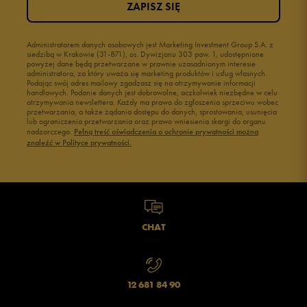
ZAPISZ SIĘ
Administratorem danych osobowych jest Marketing Investment Group S.A. z
siedzibą w Krakowie (31-871), os. Dywizjonu 303 paw. 1, udostępnione
powyżej dane będą przetwarzane w prawnie uzasadnionym interesie
administratora, za który uważa się marketing produktów i usług własnych.
Podając swój adres mailowy zgadzasz się na otrzymywanie informacji
handlowych. Podanie danych jest dobrowolne, aczkolwiek niezbędne w celu
otrzymywania newslettera. Każdy ma prawo do zgłoszenia sprzeciwu wobec
przetwarzania, a także żądania dostępu do danych, sprostowania, usunięcia
lub ograniczenia przetwarzania oraz prawo wniesienia skargi do organu
nadzorczego.
Pełną treść oświadczenia o ochronie prywatności można
znaleźć w Polityce prywatności.
CHAT
12 681 84 90