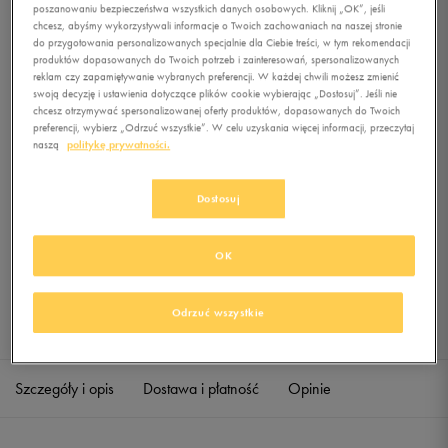
poszanowaniu bezpieczeństwa wszystkich danych osobowych. Kliknij „OK”, jeśli
chcesz, abyśmy wykorzystywali informacje o Twoich zachowaniach na naszej stronie
do przygotowania personalizowanych specjalnie dla Ciebie treści, w tym rekomendacji
0.0
(
0
)
produktów dopasowanych do Twoich potrzeb i zainteresowań, spersonalizowanych
19,99
zł
z Vat
reklam czy zapamiętywanie wybranych preferencji. W każdej chwili możesz zmienić
swoją decyzję i ustawienia dotyczące plików cookie wybierając „Dostosuj”. Jeśli nie
chcesz otrzymywać spersonalizowanej oferty produktów, dopasowanych do Twoich
+ 100 PKT W
KLUBIE 50 STYLE
preferencji, wybierz „Odrzuć wszystkie”. W celu uzyskania więcej informacji, przeczytaj
naszą
politykę prywatności.
Dostosuj
Produkt niedostępny
Jeśli artykuł będzie ponownie dostępny, otrzymasz od nas powiadomienie.
OK
Wybierz rozmiar
Odrzuć wszystkie
Sprawdź dostępność w salonach
M
Powiadom o dostępności
Szczegóły i opis
Dostawa i płatność
Opinie
L
Powiadom o dostępności
XL
Powiadom o dostępności