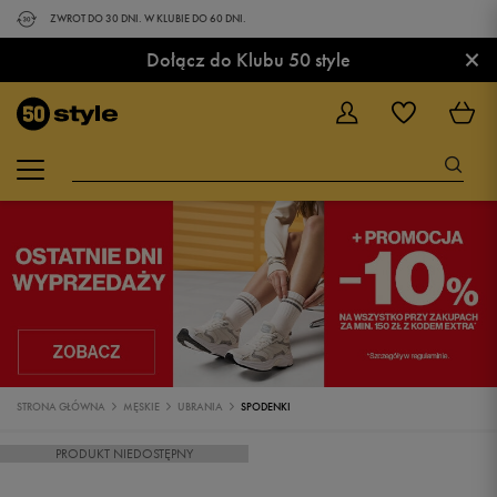
ZWROT DO 30 DNI. W KLUBIE DO 60 DNI.
×
Dołącz do Klubu 50 style
STRONA GŁÓWNA
MĘSKIE
UBRANIA
SPODENKI
PRODUKT NIEDOSTĘPNY