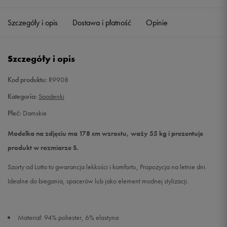
Szczegóły i opis
Dostawa i płatność
Opinie
M
Powiadom o dostępności
L
Powiadom o dostępności
Szczegóły i opis
Kod produktu:
R9908
Kategoria:
Spodenki
Płeć:
Damskie
Modelka na zdjęciu ma 178 cm wzrostu, waży 55 kg i prezentuje
produkt w rozmiarze S.
Szorty od Lotto to gwarancja lekkości i komfortu, Propozycja na letnie dni.
Idealne do biegania, spacerów lub jako element modnej stylizacji.
Materiał: 94% poliester, 6% elastyna