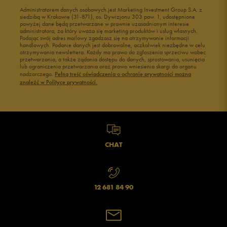
Administratorem danych osobowych jest Marketing Investment Group S.A. z
siedzibą w Krakowie (31-871), os. Dywizjonu 303 paw. 1, udostępnione
powyżej dane będą przetwarzane w prawnie uzasadnionym interesie
administratora, za który uważa się marketing produktów i usług własnych.
Podając swój adres mailowy zgadzasz się na otrzymywanie informacji
handlowych. Podanie danych jest dobrowolne, aczkolwiek niezbędne w celu
otrzymywania newslettera. Każdy ma prawo do zgłoszenia sprzeciwu wobec
przetwarzania, a także żądania dostępu do danych, sprostowania, usunięcia
lub ograniczenia przetwarzania oraz prawo wniesienia skargi do organu
nadzorczego.
Pełną treść oświadczenia o ochronie prywatności można
znaleźć w Polityce prywatności.
CHAT
12 681 84 90