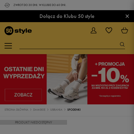
ZWROT DO 30 DNI. W KLUBIE DO 60 DNI.
×
Dołącz do Klubu 50 style
STRONA GŁÓWNA
DAMSKIE
UBRANIA
SPODENKI
PRODUKT NIEDOSTĘPNY