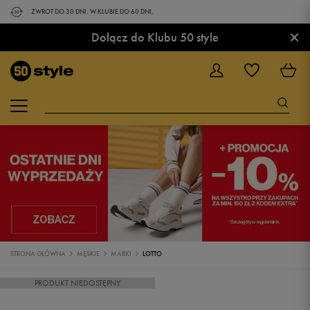
ZWROT DO 30 DNI. W KLUBIE DO 60 DNI.
×
Dołącz do Klubu 50 style
STRONA GŁÓWNA
MĘSKIE
MARKI
LOTTO
PRODUKT NIEDOSTĘPNY