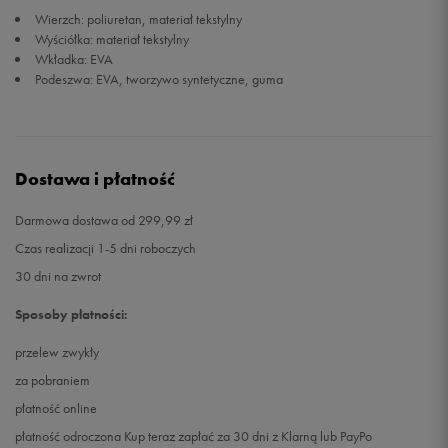
Wierzch: poliuretan, materiał tekstylny
Wyściółka: materiał tekstylny
45
28,7 cm
Powiadom o dostępności
Wkładka: EVA
Podeszwa: EVA, tworzywo syntetyczne, guma
46
29,3 cm
Powiadom o dostępności
46,5
29,7 cm
Powiadom o dostępności
Dostawa i płatność
Darmowa dostawa od 299,99 zł
Czas realizacji 1-5 dni roboczych
30 dni na zwrot
Sposoby płatności:
przelew zwykły
za pobraniem
płatność online
płatność odroczona Kup teraz zapłać za 30 dni z Klarną lub PayPo