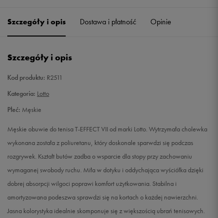
39
25,2 cm
Powiadom o dostępności
Szczegóły i opis
Dostawa i płatność
Opinie
40
25,5 cm
Powiadom o dostępności
Szczegóły i opis
41
26 cm
Powiadom o dostępności
Kod produktu:
R2511
42
26,7 cm
Powiadom o dostępności
Kategoria:
Lotto
Płeć:
Męskie
42,5
27 cm
Powiadom o dostępności
Męskie obuwie do tenisa T-EFFECT VII od marki Lotto. Wytrzymała cholewka
43
27,3 cm
Powiadom o dostępności
wykonana została z poliuretanu, który doskonale sparwdzi się podczas
rozgrywek. Kształt butów zadba o wsparcie dla stopy przy zachowaniu
44
28 cm
Powiadom o dostępności
wymaganej swobody ruchu. Miła w dotyku i oddychająca wyściółka dzięki
dobrej absorpcji wilgoci poprawi komfort użytkowania. Stabilna i
44,5
29 cm
Powiadom o dostępności
amortyzowana podeszwa sprawdzi się na kortach o każdej nawierzchni.
Jasna kolorystyka idealnie skomponuje się z większością ubrań tenisowych.
44,5
28,3 cm
Powiadom o dostępności