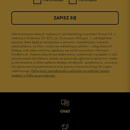
Oferta damska
Oferta męska
ZAPISZ SIĘ
Administratorem danych osobowych jest Marketing Investment Group S.A. z
siedzibą w Krakowie (31-871), os. Dywizjonu 303 paw. 1, udostępnione
powyżej dane będą przetwarzane w prawnie uzasadnionym interesie
administratora, za który uważa się marketing produktów i usług własnych.
Podając swój adres mailowy zgadzasz się na otrzymywanie informacji
handlowych. Podanie danych jest dobrowolne, aczkolwiek niezbędne w celu
otrzymywania newslettera. Każdy ma prawo do zgłoszenia sprzeciwu wobec
przetwarzania, a także żądania dostępu do danych, sprostowania, usunięcia
lub ograniczenia przetwarzania oraz prawo wniesienia skargi do organu
nadzorczego.
Pełną treść oświadczenia o ochronie prywatności można
znaleźć w Polityce prywatności.
CHAT