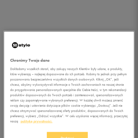
Chronimy Twoje dane
Dokładamy wszelkich starań, aby zakupy naszych Klientów były udane, a produkty,
które wybierają – najlepiej dopasowane do ich potrzeb. Robimy to jednak przy pełnym
poszanowaniu bezpieczeństwa wszystkich danych osobowych. Kliknij „OK”, jeśli
chcesz, abyśmy wykorzystywali informacje o Twoich zachowaniach na naszej stronie
do przygotowania personalizowanych specjalnie dla Ciebie treści, w tym rekomendacji
produktów dopasowanych do Twoich potrzeb i zainteresowań, spersonalizowanych
reklam czy zapamiętywanie wybranych preferencji. W każdej chwili możesz zmienić
swoją decyzję i ustawienia dotyczące plików cookie wybierając „Dostosuj”. Jeśli nie
chcesz otrzymywać spersonalizowanej oferty produktów, dopasowanych do Twoich
preferencji, wybierz „Odrzuć wszystkie”. W celu uzyskania więcej informacji, przeczytaj
1/4
naszą
politykę prywatności.
Dostosuj