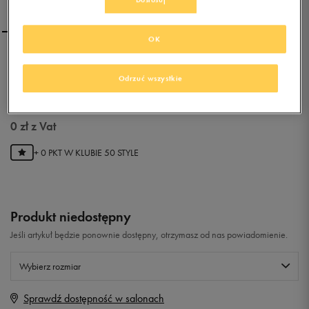
OK
LOTTO T-EFFECT VII
Odrzuć wszystkie
0.0
(
0
)
0
zł
z Vat
+ 0 PKT W
KLUBIE 50 STYLE
Produkt niedostępny
Jeśli artykuł będzie ponownie dostępny, otrzymasz od nas powiadomienie.
Wybierz rozmiar
Sprawdź dostępność w salonach
Rozmiary EU
Rozmiary US