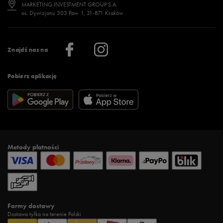
Jak wybrać buty na zimę?
Stylizacje damskie
Sklepy stacjonarne
MARKETING INVESTMENT GROUP S.A.
os. Dywizjonu 303 Paw. 1, 31-871 Kraków
Więcej >
Klub 50 style
Regulamin sklepu 50 style
Praca
Regulamin aplikacji 50 style
Informacje o firmie
Więcej regulaminów >
Znajdź nas na
Pobierz aplikację
Metody płatności
Formy dostawy
Dostawa tylko na terenie Polski