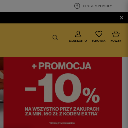
CENTRUM POMOCY
×
MOJE KONTO
SCHOWEK
KOSZYK
BUTY DLA CHŁOPCA
BUTY DLA DZIEWCZYNKI
0-4 lat
0-4 lat
4-8 lat
4-8 lat
9-16 lat
9-16 lat