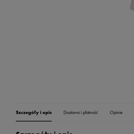
Skechers
Timberland
Umbro
Under Armour
Up8
U.S. Polo ASSN.
Vans
Szczegóły i opis
Dostawa i płatność
Opinie