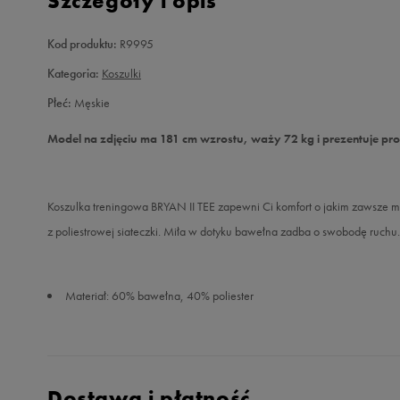
Szczegóły i opis
Kod produktu:
R9995
Kategoria:
Koszulki
Płeć:
Męskie
Model na zdjęciu ma 181 cm wzrostu, waży 72 kg i prezentuje pr
Koszulka treningowa BRYAN II TEE zapewni Ci komfort o jakim zawsze m
z poliestrowej siateczki. Miła w dotyku bawełna zadba o swobodę ruchu. 
Materiał: 60% bawełna, 40% poliester
Dostawa i płatność