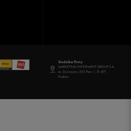
Siedziba firmy
MARKETING INVESTMENT GROUP S.A.
os. Dywizjonu 303 Paw. 1, 31-871
Kraków