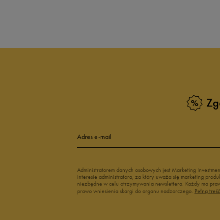
Produkt nie posia
Zg
Adres e-mail
Administratorem danych osobowych jest Marketing Investme
interesie administratora, za który uważa się marketing pro
niezbędne w celu otrzymywania newslettera. Każdy ma prawo
prawo wniesienia skargi do organu nadzorczego.
Pełną treś