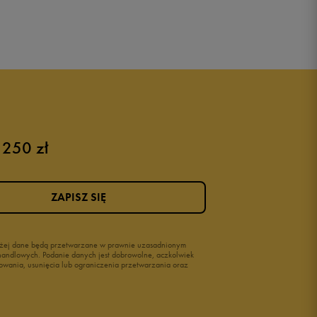
 250 zł
ZAPISZ SIĘ
wyżej dane będą przetwarzane w prawnie uzasadnionym
i handlowych. Podanie danych jest dobrowolne, aczkolwiek
owania, usunięcia lub ograniczenia przetwarzania oraz