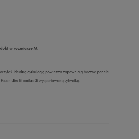
odukt w rozmiarze M.
arzyłeś. Idealną cyrkulację powietrza zapewniają boczne panele
Fason slim fit podkreśli wysportowaną sylwetkę.