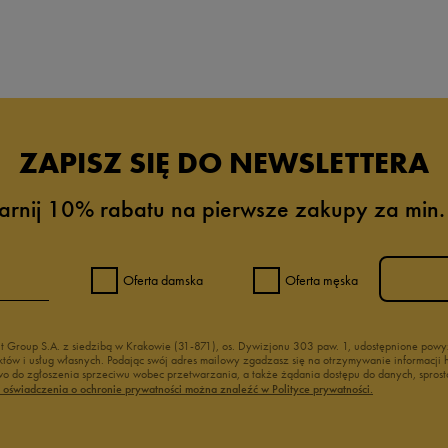
da recenzji
ZAPISZ SIĘ DO NEWSLETTERA
arnij 10% rabatu na pierwsze zakupy za min.
Oferta damska
Oferta męska
nt Group S.A. z siedzibą w Krakowie (31-871), os. Dywizjonu 303 paw. 1, udostępnione po
duktów i usług własnych. Podając swój adres mailowy zgadzasz się na otrzymywanie informacj
 do zgłoszenia sprzeciwu wobec przetwarzania, a także żądania dostępu do danych, sprost
ć oświadczenia o ochronie prywatności można znaleźć w Polityce prywatności.