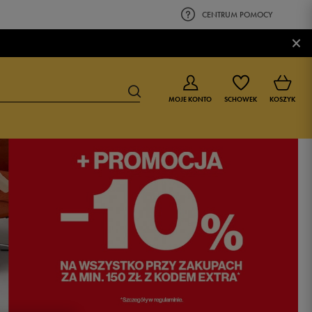
CENTRUM POMOCY
×
MOJE KONTO
SCHOWEK
KOSZYK
BUTY DLA CHŁOPCA
BUTY DLA DZIEWCZYNKI
0-4 lat
0-4 lat
4-8 lat
4-8 lat
9-16 lat
9-16 lat