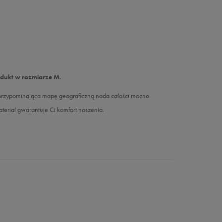
odukt w rozmiarze M.
 przypominająca mapę geograficzną nada całości mocno
eriał gwarantuje Ci komfort noszenia.