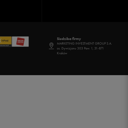
Siedziba firmy
MARKETING INVESTMENT GROUP S.A.
os. Dywizjonu 303 Paw. 1, 31-871
Kraków