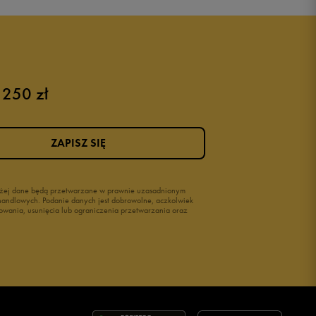
 250 zł
ZAPISZ SIĘ
wyżej dane będą przetwarzane w prawnie uzasadnionym
i handlowych. Podanie danych jest dobrowolne, aczkolwiek
owania, usunięcia lub ograniczenia przetwarzania oraz