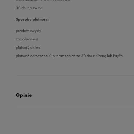
30 dni na zwrot
Sposoby płatności:
przelew zwykły
za pobraniem
płatność online
płatność odroczona Kup teraz zapłać za 30 dni z Klarną lub PayPo
Opinie
Produkt nie posia