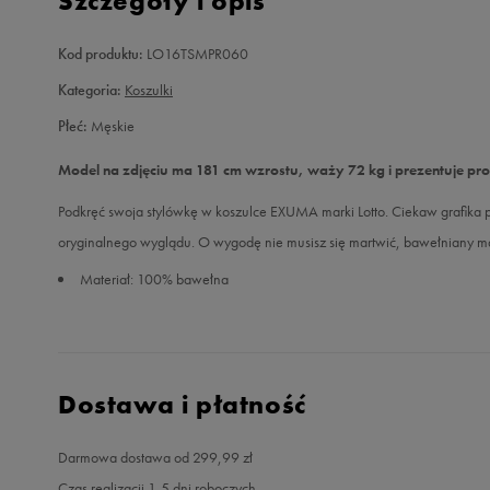
Szczegóły i opis
Kod produktu:
LO16TSMPR060
Kategoria:
Koszulki
Płeć:
Męskie
Model na zdjęciu ma 181 cm wzrostu, waży 72 kg i prezentuje pr
Podkręć swoja stylówkę w koszulce EXUMA marki Lotto. Ciekaw grafika
oryginalnego wyglądu. O wygodę nie musisz się martwić, bawełniany mat
Materiał: 100% bawełna
Dostawa i płatność
Darmowa dostawa od 299,99 zł
Czas realizacji 1-5 dni roboczych