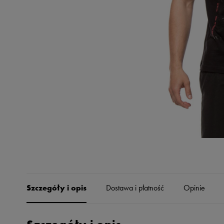
Skechers
Timberland
Umbro
Under Armour
Up8
U.S. Polo ASSN.
Vans
Szczegóły i opis
Dostawa i płatność
Opinie