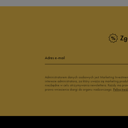
Zg
Adres e-mail
Administratorem danych osobowych jest Marketing Investme
interesie administratora, za który uważa się marketing pro
niezbędne w celu otrzymywania newslettera. Każdy ma prawo
prawo wniesienia skargi do organu nadzorczego.
Pełną treś