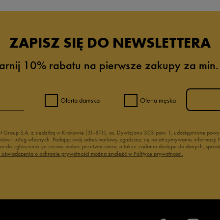
ZAPISZ SIĘ DO NEWSLETTERA
arnij 10% rabatu na pierwsze zakupy za min.
Oferta damska
Oferta męska
nt Group S.A. z siedzibą w Krakowie (31-871), os. Dywizjonu 303 paw. 1, udostępnione po
duktów i usług własnych. Podając swój adres mailowy zgadzasz się na otrzymywanie informacj
 do zgłoszenia sprzeciwu wobec przetwarzania, a także żądania dostępu do danych, sprost
ć oświadczenia o ochronie prywatności można znaleźć w Polityce prywatności.