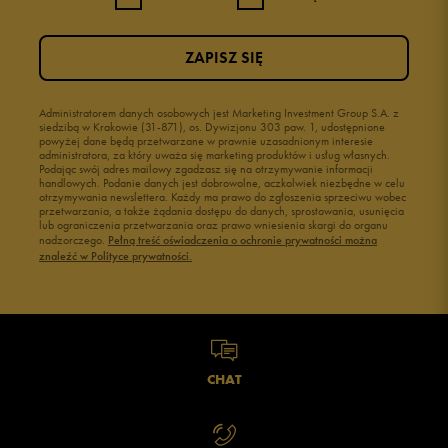
ZAPISZ SIĘ
Administratorem danych osobowych jest Marketing Investment Group S.A. z
siedzibą w Krakowie (31-871), os. Dywizjonu 303 paw. 1, udostępnione
powyżej dane będą przetwarzane w prawnie uzasadnionym interesie
administratora, za który uważa się marketing produktów i usług własnych.
Podając swój adres mailowy zgadzasz się na otrzymywanie informacji
handlowych. Podanie danych jest dobrowolne, aczkolwiek niezbędne w celu
otrzymywania newslettera. Każdy ma prawo do zgłoszenia sprzeciwu wobec
przetwarzania, a także żądania dostępu do danych, sprostowania, usunięcia
lub ograniczenia przetwarzania oraz prawo wniesienia skargi do organu
nadzorczego.
Pełną treść oświadczenia o ochronie prywatności można
znaleźć w Polityce prywatności.
CHAT