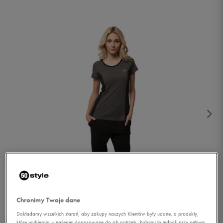
1/2
Chronimy Twoje dane
Dokładamy wszelkich starań, aby zakupy naszych Klientów były udane, a produkty,
które wybierają – najlepiej dopasowane do ich potrzeb. Robimy to jednak przy pełnym