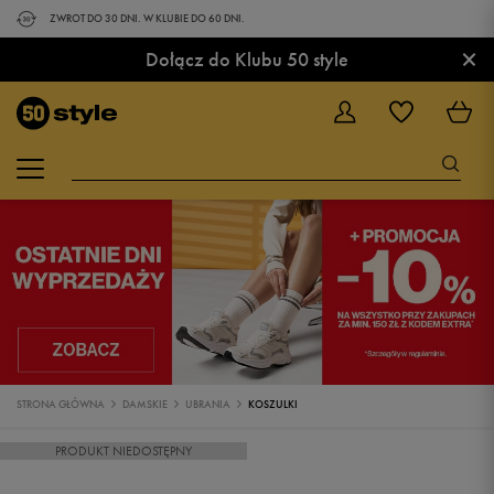
ZWROT DO 30 DNI. W KLUBIE DO 60 DNI.
×
Dołącz do Klubu 50 style
STRONA GŁÓWNA
DAMSKIE
UBRANIA
KOSZULKI
PRODUKT NIEDOSTĘPNY