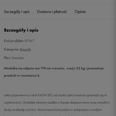
Szczegóły i opis
Dostawa i płatność
Opinie
S
Powiadom o dostępności
M
Powiadom o dostępności
Szczegóły i opis
L
Powiadom o dostępności
Kod produktu:
R7167
Kategoria:
Koszulki
Płeć:
Damskie
Modelka na zdjęciu ma 174 cm wzrostu, waży 52 kg i prezentuje
produkt w rozmiarze S.
Lekki przewiewny t-shirt FAITH STC od marki Lotto świetnie sprawdzi się w
użytkowaniu. Dodatek elastyny zadba o lepsze dopasowanie oraz umożłiwi
dużą swobodę ruchów. Stonowana kolorystyka w połączeniu z małym