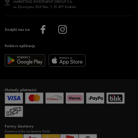
MARKETING INVESTMENT GROUP S.A.
os. Dywizjonu 303 Paw. 1, 31-871 Kraków
Więcej >
Klub 50 style
Regulamin sklepu 50 style
Praca
Regulamin aplikacji 50 style
Informacje o firmie
Więcej regulaminów >
Znajdź nas na
Pobierz aplikację
Metody płatności
Formy dostawy
Dostawa tylko na terenie Polski