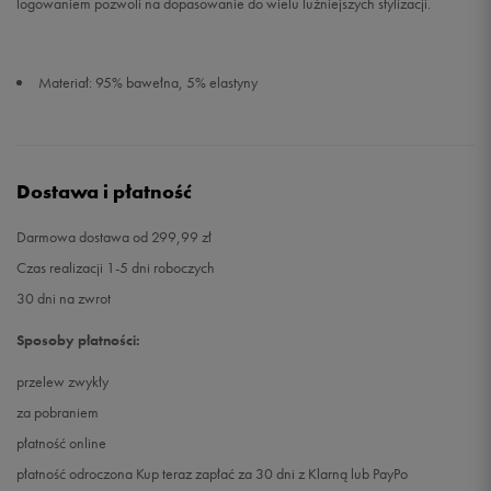
logowaniem pozwoli na dopasowanie do wielu luźniejszych stylizacji.
Materiał: 95% bawełna, 5% elastyny
Dostawa i płatność
Darmowa dostawa od 299,99 zł
Czas realizacji 1-5 dni roboczych
30 dni na zwrot
Sposoby płatności:
przelew zwykły
za pobraniem
płatność online
płatność odroczona Kup teraz zapłać za 30 dni z Klarną lub PayPo