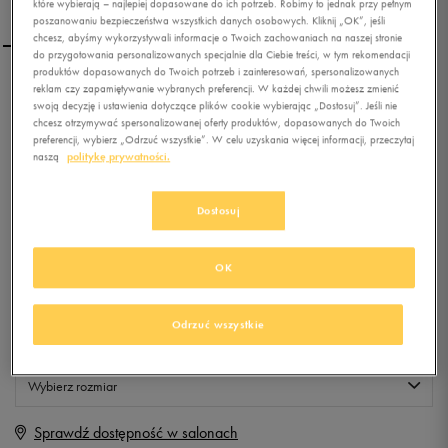
które wybierają – najlepiej dopasowane do ich potrzeb. Robimy to jednak przy pełnym
poszanowaniu bezpieczeństwa wszystkich danych osobowych. Kliknij „OK”, jeśli
chcesz, abyśmy wykorzystywali informacje o Twoich zachowaniach na naszej stronie
do przygotowania personalizowanych specjalnie dla Ciebie treści, w tym rekomendacji
produktów dopasowanych do Twoich potrzeb i zainteresowań, spersonalizowanych
reklam czy zapamiętywanie wybranych preferencji. W każdej chwili możesz zmienić
LOTTO T-SHIRT GLOSS
swoją decyzję i ustawienia dotyczące plików cookie wybierając „Dostosuj”. Jeśli nie
chcesz otrzymywać spersonalizowanej oferty produktów, dopasowanych do Twoich
preferencji, wybierz „Odrzuć wszystkie”. W celu uzyskania więcej informacji, przeczytaj
naszą
politykę prywatności.
0.0
(
0
)
9,99
zł
z Vat
Dostosuj
+ 50 PKT W
KLUBIE 50 STYLE
OK
Produkt niedostępny
Odrzuć wszystkie
Jeśli artykuł będzie ponownie dostępny, otrzymasz od nas powiadomienie.
Wybierz rozmiar
Sprawdź dostępność w salonach
XS
Powiadom o dostępności