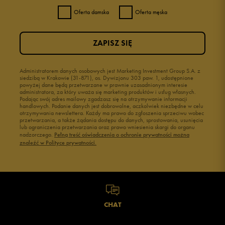
Oferta damska
Oferta męska
ZAPISZ SIĘ
Administratorem danych osobowych jest Marketing Investment Group S.A. z
siedzibą w Krakowie (31-871), os. Dywizjonu 303 paw. 1, udostępnione
powyżej dane będą przetwarzane w prawnie uzasadnionym interesie
administratora, za który uważa się marketing produktów i usług własnych.
Podając swój adres mailowy zgadzasz się na otrzymywanie informacji
handlowych. Podanie danych jest dobrowolne, aczkolwiek niezbędne w celu
otrzymywania newslettera. Każdy ma prawo do zgłoszenia sprzeciwu wobec
przetwarzania, a także żądania dostępu do danych, sprostowania, usunięcia
lub ograniczenia przetwarzania oraz prawo wniesienia skargi do organu
nadzorczego.
Pełną treść oświadczenia o ochronie prywatności można
znaleźć w Polityce prywatności.
CHAT