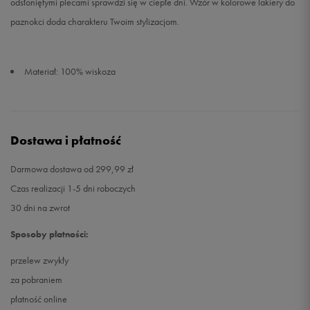
odsłoniętymi plecami sprawdzi się w ciepłe dni. Wzór w kolorowe lakiery do
paznokci doda charakteru Twoim stylizacjom.
Materiał: 100% wiskoza
Dostawa i płatność
Darmowa dostawa od 299,99 zł
Czas realizacji 1-5 dni roboczych
30 dni na zwrot
Sposoby płatności:
przelew zwykły
za pobraniem
płatność online