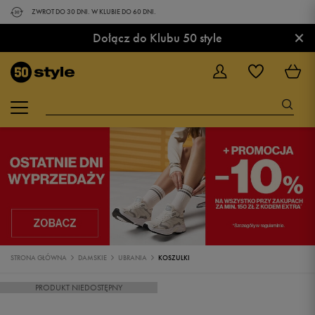
ZWROT DO 30 DNI. W KLUBIE DO 60 DNI.
×
Dołącz do Klubu 50 style
STRONA GŁÓWNA
DAMSKIE
UBRANIA
KOSZULKI
PRODUKT NIEDOSTĘPNY