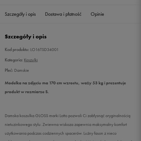
Szczegóły i opis
Dostawa i płatność
Opinie
S
Powiadom o dostępności
M
Powiadom o dostępności
Szczegóły i opis
L
Powiadom o dostępności
Kod produktu:
LO16TSD34001
Kategoria:
Koszulki
XL
Powiadom o dostępności
Płeć:
Damskie
Modelka na zdjęciu ma 170 cm wzrostu, waży 53 kg i prezentuje
produkt w rozmiarze S.
Damska koszulka GLOSS marki Lotto pozwoli Ci zabłysnąć oryginalnością
nietuzinkowego stylu. Zwiewna wiskoza zapewnia maksymalny komfort
użytkowania podczas codziennych spacerów. Luźny fason z nieco