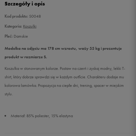
Szczegóły i opis
Kod produktu:
S0048
Kategoria:
Koszulki
Płeć:
Damskie
Modelka na zdjęciu ma 178 cm wzrostu, waży 55 kg i prezentuje
produkt w rozmiarze S.
Koszulka w stonowanym kolorze. Postaw na czerń i zyskaj modny, lekki T-
shirt, który dobrze sprawdzi się w każdym outficie. Charakteru dodaje mu
kolorowa lamówka. Propozycja na ciepłe dni, trening, spacer w miejskim
stylu.
Materiał: 85% poliester, 15% elastyna