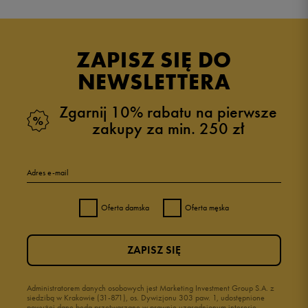
Produkt nie posiada recenzji
ZAPISZ SIĘ DO
NEWSLETTERA
Zgarnij 10% rabatu na pierwsze
zakupy za min. 250 zł
Adres e-mail
Oferta damska
Oferta męska
ZAPISZ SIĘ
Administratorem danych osobowych jest Marketing Investment Group S.A. z
siedzibą w Krakowie (31-871), os. Dywizjonu 303 paw. 1, udostępnione
powyżej dane będą przetwarzane w prawnie uzasadnionym interesie