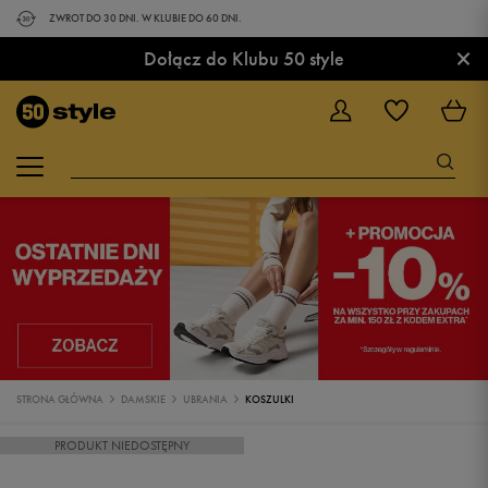
ZWROT DO 30 DNI. W KLUBIE DO 60 DNI.
×
Dołącz do Klubu 50 style
STRONA GŁÓWNA
DAMSKIE
UBRANIA
KOSZULKI
PRODUKT NIEDOSTĘPNY