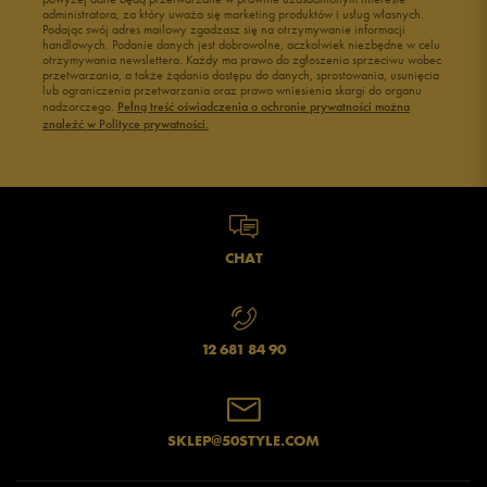
administratora, za który uważa się marketing produktów i usług własnych.
Podając swój adres mailowy zgadzasz się na otrzymywanie informacji
handlowych. Podanie danych jest dobrowolne, aczkolwiek niezbędne w celu
otrzymywania newslettera. Każdy ma prawo do zgłoszenia sprzeciwu wobec
przetwarzania, a także żądania dostępu do danych, sprostowania, usunięcia
lub ograniczenia przetwarzania oraz prawo wniesienia skargi do organu
nadzorczego.
Pełną treść oświadczenia o ochronie prywatności można
znaleźć w Polityce prywatności.
CHAT
12 681 84 90
SKLEP@50STYLE.COM