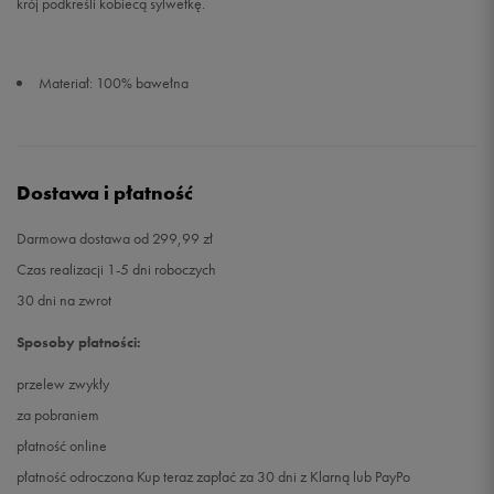
krój podkreśli kobiecą sylwetkę.
Materiał: 100% bawełna
Dostawa i płatność
Darmowa dostawa od 299,99 zł
Czas realizacji 1-5 dni roboczych
30 dni na zwrot
Sposoby płatności:
przelew zwykły
za pobraniem
płatność online
płatność odroczona Kup teraz zapłać za 30 dni z Klarną lub PayPo