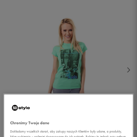
1/4
Chronimy Twoje dane
Dokładamy wszelkich starań, aby zakupy naszych Klientów były udane, a produkty,
które wybierają – najlepiej dopasowane do ich potrzeb. Robimy to jednak przy pełnym