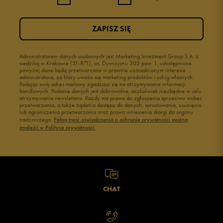
ZAPISZ SIĘ
Administratorem danych osobowych jest Marketing Investment Group S.A. z
siedzibą w Krakowie (31-871), os. Dywizjonu 303 paw. 1, udostępnione
powyżej dane będą przetwarzane w prawnie uzasadnionym interesie
administratora, za który uważa się marketing produktów i usług własnych.
Podając swój adres mailowy zgadzasz się na otrzymywanie informacji
handlowych. Podanie danych jest dobrowolne, aczkolwiek niezbędne w celu
otrzymywania newslettera. Każdy ma prawo do zgłoszenia sprzeciwu wobec
przetwarzania, a także żądania dostępu do danych, sprostowania, usunięcia
lub ograniczenia przetwarzania oraz prawo wniesienia skargi do organu
nadzorczego.
Pełną treść oświadczenia o ochronie prywatności można
znaleźć w Polityce prywatności.
CHAT