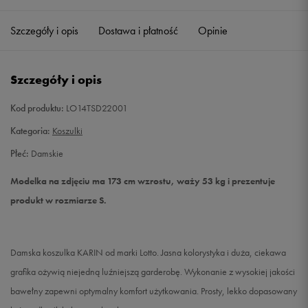
Szczegóły i opis
Dostawa i płatność
Opinie
S
Powiadom o dostępności
M
Powiadom o dostępności
Szczegóły i opis
L
Powiadom o dostępności
Kod produktu:
LO14TSD22001
Kategoria:
Koszulki
Płeć:
Damskie
Modelka na zdjęciu ma 173 cm wzrostu, waży 53 kg i prezentuje
produkt w rozmiarze S.
Damska koszulka KARIN od marki Lotto. Jasna kolorystyka i duża, ciekawa
grafika ożywią niejedną luźniejszą garderobę. Wykonanie z wysokiej jakości
bawełny zapewni optymalny komfort użytkowania. Prosty, lekko dopasowany