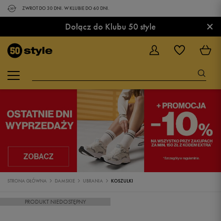
ZWROT DO 30 DNI. W KLUBIE DO 60 DNI.
×
Dołącz do Klubu 50 style
STRONA GŁÓWNA
DAMSKIE
UBRANIA
KOSZULKI
PRODUKT NIEDOSTĘPNY