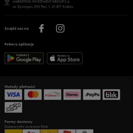
MARKETING INVESTMENT GROUP S.A.
os. Dywizjonu 303 Paw. 1, 31-871 Kraków
Więcej >
Klub 50 style
Regulamin sklepu 50 style
Praca
Regulamin aplikacji 50 style
Informacje o firmie
Więcej regulaminów >
Znajdź nas na
Pobierz aplikację
Metody płatności
Formy dostawy
Dostawa tylko na terenie Polski