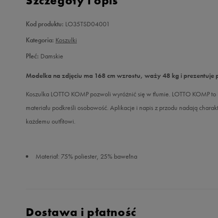
Szczegóły i opis
Kod produktu:
LO35TSD04001
Kategoria:
Koszulki
Płeć:
Damskie
Modelka na zdjęciu ma 168 cm wzrostu, waży 48 kg i prezentuje 
Koszulka LOTTO KOMP pozwoli wyróżnić się w tłumie. LOTTO KOMP to k
materiału podkreśli osobowość. Aplikacje i napis z przodu nadają chara
każdemu outfitowi.
Materiał: 75% poliester, 25% bawełna
Dostawa i płatność