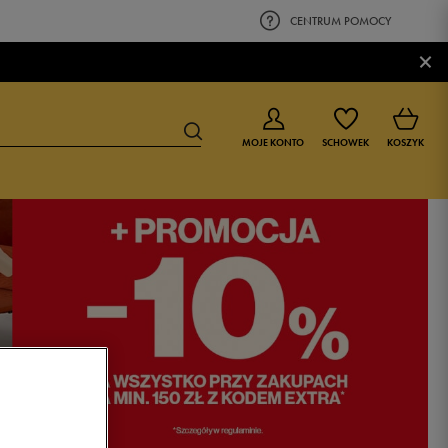
CENTRUM POMOCY
×
MOJE KONTO
SCHOWEK
KOSZYK
BUTY DLA CHŁOPCA
BUTY DLA DZIEWCZYNKI
0-4 lat
0-4 lat
4-8 lat
4-8 lat
9-16 lat
9-16 lat