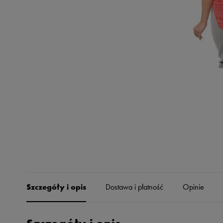
Skechers
Timberland
Umbro
Under Armour
Up8
U.S. Polo ASSN.
Vans
Szczegóły i opis
Dostawa i płatność
Opinie