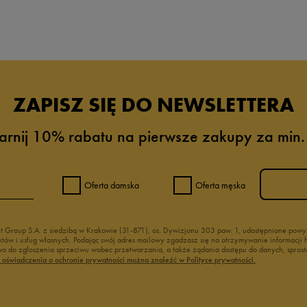
da recenzji
ZAPISZ SIĘ DO NEWSLETTERA
arnij 10% rabatu na pierwsze zakupy za min.
Oferta damska
Oferta męska
nt Group S.A. z siedzibą w Krakowie (31-871), os. Dywizjonu 303 paw. 1, udostępnione po
duktów i usług własnych. Podając swój adres mailowy zgadzasz się na otrzymywanie informacj
 do zgłoszenia sprzeciwu wobec przetwarzania, a także żądania dostępu do danych, sprost
ć oświadczenia o ochronie prywatności można znaleźć w Polityce prywatności.