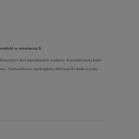
produkt w rozmiarze S.
lasyczny t-shirt zawadiackim wydaniu. Pomarańczowy kolor
kteru. Nietuzinkowy, zaokrąglony dół koszulki doda wyrazu