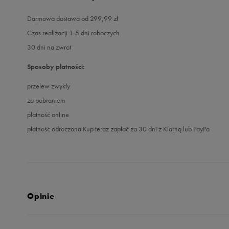
Darmowa dostawa od 299,99 zł
Czas realizacji 1-5 dni roboczych
30 dni na zwrot
Sposoby płatności:
przelew zwykły
za pobraniem
płatność online
płatność odroczona Kup teraz zapłać za 30 dni z Klarną lub PayPo
Opinie