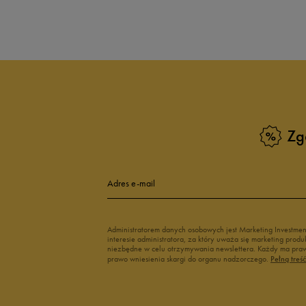
Produkt nie posia
Zg
Adres e-mail
Administratorem danych osobowych jest Marketing Investme
interesie administratora, za który uważa się marketing pro
niezbędne w celu otrzymywania newslettera. Każdy ma prawo
prawo wniesienia skargi do organu nadzorczego.
Pełną treś