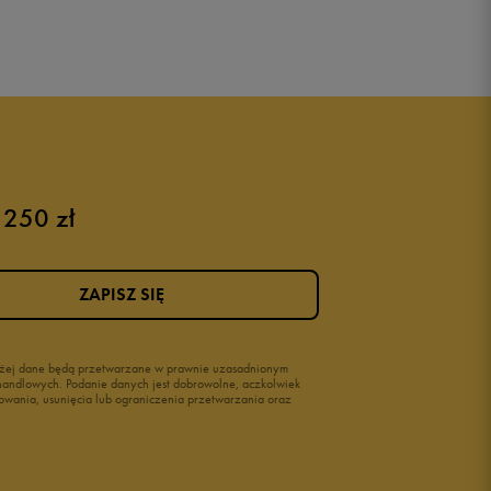
 250 zł
ZAPISZ SIĘ
wyżej dane będą przetwarzane w prawnie uzasadnionym
i handlowych. Podanie danych jest dobrowolne, aczkolwiek
owania, usunięcia lub ograniczenia przetwarzania oraz