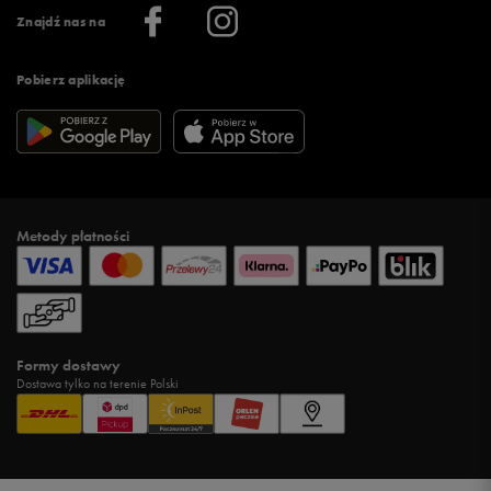
Informacje o firmie
Więcej regulaminów >
Znajdź nas na
Pobierz aplikację
Metody płatności
Formy dostawy
Dostawa tylko na terenie Polski