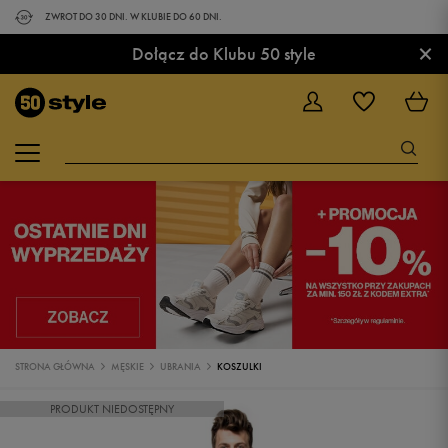
ZWROT DO 30 DNI. W KLUBIE DO 60 DNI.
×
Dołącz do Klubu 50 style
STRONA GŁÓWNA
MĘSKIE
UBRANIA
KOSZULKI
PRODUKT NIEDOSTĘPNY