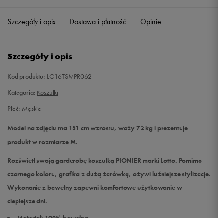
Szczegóły i opis
Dostawa i płatność
Opinie
L
Powiadom o dostępności
XL
Powiadom o dostępności
Szczegóły i opis
XXL
Powiadom o dostępności
Kod produktu:
LO16TSMPR062
Kategoria:
Koszulki
Płeć:
Męskie
Model na zdjęciu ma 181 cm wzrostu, waży 72 kg i prezentuje
produkt w rozmiarze M.
Rozświetl swoją garderobę koszulką PIONIER marki Lotto. Pomimo
czarnego koloru, grafika z dużą żarówką, ożywi luźniejsze stylizacje.
Wykonanie z bawełny zapewni komfortowe użytkowanie w
cieplejsze dni.
Materiał: 100% bawełna