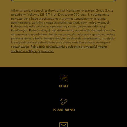
Administratorem danych osobowych jest Marketing Investment Group S.A. z
siedzibą w Krakowie (31-871), os. Dywizjonu 303 paw. 1, udostępnione
powyżej dane będą przetwarzane w prawnie uzasadnionym interesie
administratora, za który uważa się marketing produktów i usług własnych.
Podając swój adres mailowy zgadzasz się na otrzymywanie informacji
handlowych. Podanie danych jest dobrowolne, aczkolwiek niezbędne w celu
otrzymywania newslettera. Każdy ma prawo do zgłoszenia sprzeciwu wobec
przetwarzania, a także żądania dostępu do danych, sprostowania, usunięcia
lub ograniczenia przetwarzania oraz prawo wniesienia skargi do organu
nadzorczego.
Pełną treść oświadczenia o ochronie prywatności można
znaleźć w Polityce prywatności.
CHAT
12 681 84 90