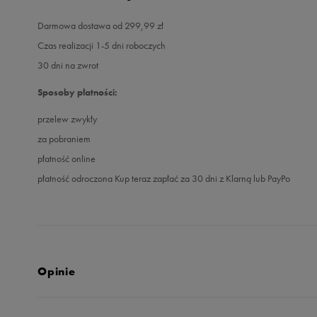
Darmowa dostawa od 299,99 zł
Czas realizacji 1-5 dni roboczych
30 dni na zwrot
Sposoby płatności:
przelew zwykły
za pobraniem
płatność online
płatność odroczona Kup teraz zapłać za 30 dni z Klarną lub PayPo
Opinie