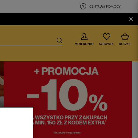
CENTRUM POMOCY
×
MOJE KONTO
SCHOWEK
KOSZYK
BUTY DLA CHŁOPCA
BUTY DLA DZIEWCZYNKI
0-4 lat
0-4 lat
4-8 lat
4-8 lat
9-16 lat
9-16 lat