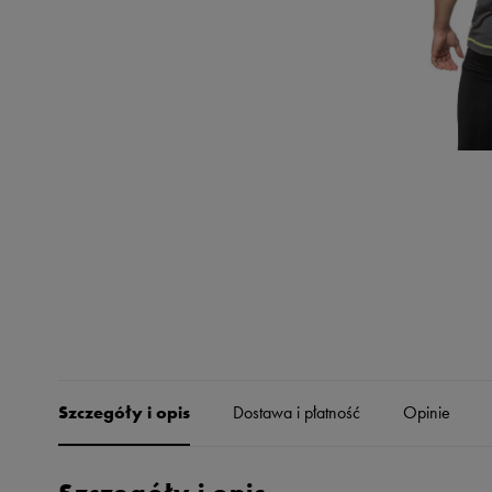
Skechers
Timberland
Umbro
Under Armour
Up8
U.S. Polo ASSN.
Vans
Szczegóły i opis
Dostawa i płatność
Opinie