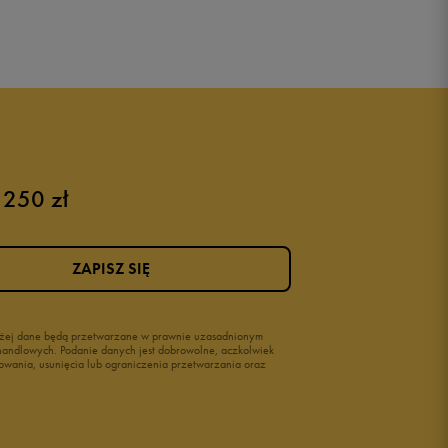
 250 zł
ZAPISZ SIĘ
wyżej dane będą przetwarzane w prawnie uzasadnionym
i handlowych. Podanie danych jest dobrowolne, aczkolwiek
owania, usunięcia lub ograniczenia przetwarzania oraz