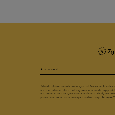
Produkt nie posia
Zg
Adres e-mail
Administratorem danych osobowych jest Marketing Investme
interesie administratora, za który uważa się marketing pro
niezbędne w celu otrzymywania newslettera. Każdy ma prawo
prawo wniesienia skargi do organu nadzorczego.
Pełną treś