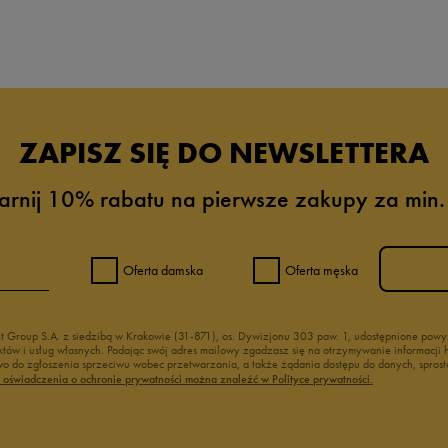
da recenzji
ZAPISZ SIĘ DO NEWSLETTERA
arnij 10% rabatu na pierwsze zakupy za min.
Oferta damska
Oferta męska
nt Group S.A. z siedzibą w Krakowie (31-871), os. Dywizjonu 303 paw. 1, udostępnione po
duktów i usług własnych. Podając swój adres mailowy zgadzasz się na otrzymywanie informacj
 do zgłoszenia sprzeciwu wobec przetwarzania, a także żądania dostępu do danych, sprost
ć oświadczenia o ochronie prywatności można znaleźć w Polityce prywatności.