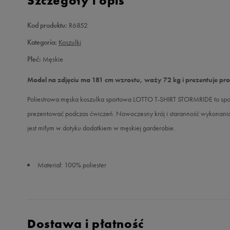
Szczegóły i opis
Kod produktu:
R6852
Kategoria:
Koszulki
Płeć:
Męskie
Model na zdjęciu ma 181 cm wzrostu, waży 72 kg i prezentuje pr
Poliestrowa męska koszulka sportowa LOTTO T-SHIRT STORMRIDE to spor
prezentować podczas ćwiczeń. Nowoczesny krój i staranność wykonani
jest miłym w dotyku dodatkiem w męskiej garderobie.
Materiał: 100% poliester
Dostawa i płatność