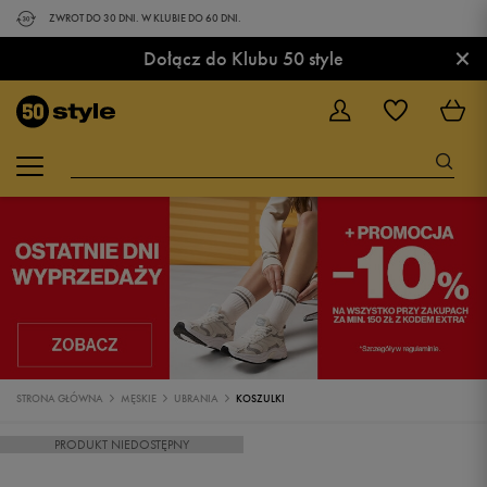
ZWROT DO 30 DNI. W KLUBIE DO 60 DNI.
×
Dołącz do Klubu 50 style
STRONA GŁÓWNA
MĘSKIE
UBRANIA
KOSZULKI
PRODUKT NIEDOSTĘPNY