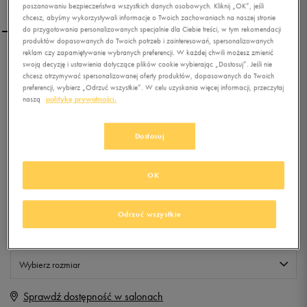
poszanowaniu bezpieczeństwa wszystkich danych osobowych. Kliknij „OK”, jeśli
chcesz, abyśmy wykorzystywali informacje o Twoich zachowaniach na naszej stronie
do przygotowania personalizowanych specjalnie dla Ciebie treści, w tym rekomendacji
produktów dopasowanych do Twoich potrzeb i zainteresowań, spersonalizowanych
reklam czy zapamiętywanie wybranych preferencji. W każdej chwili możesz zmienić
LOTTO T-SHIRT STORMRIDE
swoją decyzję i ustawienia dotyczące plików cookie wybierając „Dostosuj”. Jeśli nie
chcesz otrzymywać spersonalizowanej oferty produktów, dopasowanych do Twoich
preferencji, wybierz „Odrzuć wszystkie”. W celu uzyskania więcej informacji, przeczytaj
naszą
politykę prywatności.
0.0
(
0
)
9,99
zł
z Vat
Dostosuj
+ 50 PKT W
KLUBIE 50 STYLE
OK
Produkt niedostępny
Odrzuć wszystkie
Jeśli artykuł będzie ponownie dostępny, otrzymasz od nas powiadomienie.
Wybierz rozmiar
Sprawdź dostępność w salonach
M
Powiadom o dostępności