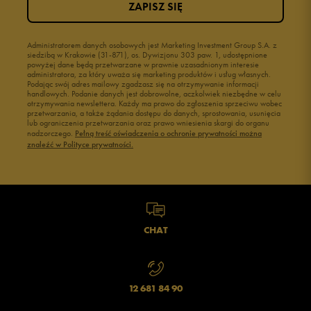
ZAPISZ SIĘ
Administratorem danych osobowych jest Marketing Investment Group S.A. z
siedzibą w Krakowie (31-871), os. Dywizjonu 303 paw. 1, udostępnione
powyżej dane będą przetwarzane w prawnie uzasadnionym interesie
administratora, za który uważa się marketing produktów i usług własnych.
Podając swój adres mailowy zgadzasz się na otrzymywanie informacji
handlowych. Podanie danych jest dobrowolne, aczkolwiek niezbędne w celu
otrzymywania newslettera. Każdy ma prawo do zgłoszenia sprzeciwu wobec
przetwarzania, a także żądania dostępu do danych, sprostowania, usunięcia
lub ograniczenia przetwarzania oraz prawo wniesienia skargi do organu
nadzorczego.
Pełną treść oświadczenia o ochronie prywatności można
znaleźć w Polityce prywatności.
CHAT
12 681 84 90