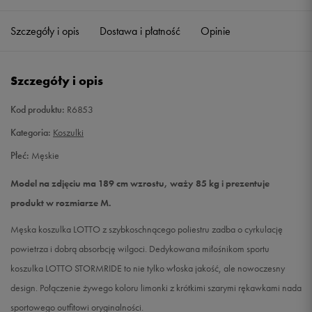
Szczegóły i opis
Dostawa i płatność
Opinie
L
Powiadom o dostępności
XL
Powiadom o dostępności
Szczegóły i opis
XXL
Powiadom o dostępności
Kod produktu:
R6853
Kategoria:
Koszulki
Płeć:
Męskie
Model na zdjęciu ma 189 cm wzrostu, waży 85 kg i prezentuje
produkt w rozmiarze M.
Męska koszulka LOTTO z szybkoschnącego poliestru zadba o cyrkulację
powietrza i dobrą absorbcję wilgoci. Dedykowana miłośnikom sportu
koszulka LOTTO STORMRIDE to nie tylko włoska jakość, ale nowoczesny
design. Połączenie żywego koloru limonki z krótkimi szarymi rękawkami nada
sportowego outfitowi oryginalności.