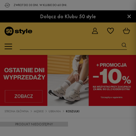
ZWROT DO 30 DNI. W KLUBIE DO 60 DNI.
×
Dołącz do Klubu 50 style
STRONA GŁÓWNA
MĘSKIE
UBRANIA
KOSZULKI
PRODUKT NIEDOSTĘPNY