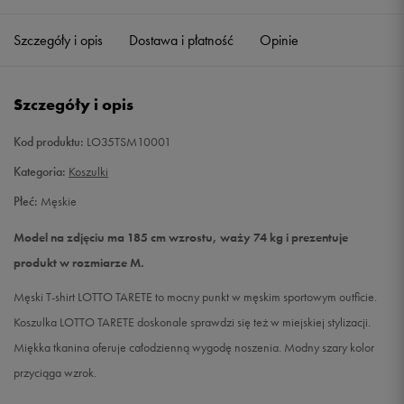
Szczegóły i opis
Dostawa i płatność
Opinie
L
Powiadom o dostępności
XL
Powiadom o dostępności
Szczegóły i opis
XXL
Powiadom o dostępności
Kod produktu:
LO35TSM10001
Kategoria:
Koszulki
Płeć:
Męskie
Model na zdjęciu ma 185 cm wzrostu, waży 74 kg i prezentuje
produkt w rozmiarze M.
Męski T-shirt LOTTO TARETE to mocny punkt w męskim sportowym outficie.
Koszulka LOTTO TARETE doskonale sprawdzi się też w miejskiej stylizacji.
Miękka tkanina oferuje całodzienną wygodę noszenia. Modny szary kolor
przyciąga wzrok.