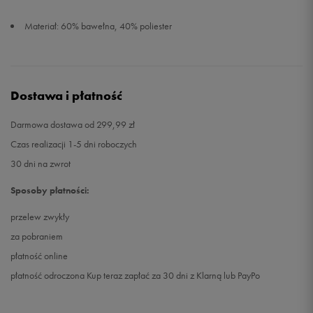
Materiał: 60% bawełna, 40% poliester
Dostawa i płatność
Darmowa dostawa od 299,99 zł
Czas realizacji 1-5 dni roboczych
30 dni na zwrot
Sposoby płatności:
przelew zwykły
za pobraniem
płatność online
płatność odroczona Kup teraz zapłać za 30 dni z Klarną lub PayPo