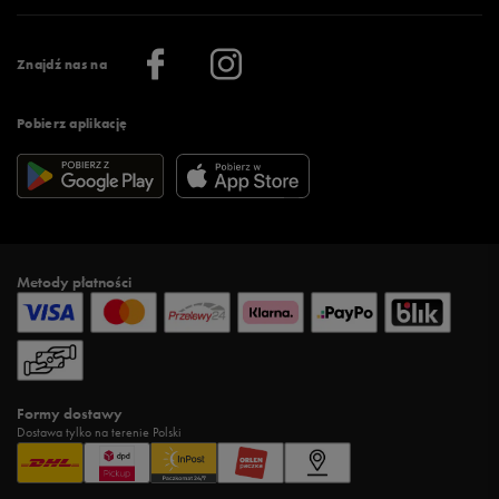
Praca
Regulamin aplikacji 50 style
Informacje o firmie
Więcej regulaminów >
Znajdź nas na
Pobierz aplikację
Metody płatności
Formy dostawy
Dostawa tylko na terenie Polski