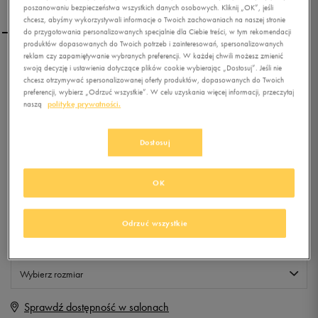
poszanowaniu bezpieczeństwa wszystkich danych osobowych. Kliknij „OK”, jeśli
chcesz, abyśmy wykorzystywali informacje o Twoich zachowaniach na naszej stronie
do przygotowania personalizowanych specjalnie dla Ciebie treści, w tym rekomendacji
produktów dopasowanych do Twoich potrzeb i zainteresowań, spersonalizowanych
reklam czy zapamiętywanie wybranych preferencji. W każdej chwili możesz zmienić
LOTTO T-SHIRT TARETE
swoją decyzję i ustawienia dotyczące plików cookie wybierając „Dostosuj”. Jeśli nie
chcesz otrzymywać spersonalizowanej oferty produktów, dopasowanych do Twoich
preferencji, wybierz „Odrzuć wszystkie”. W celu uzyskania więcej informacji, przeczytaj
naszą
politykę prywatności.
0.0
(
0
)
1,99
zł
z Vat
Dostosuj
+ 10 PKT W
KLUBIE 50 STYLE
OK
Produkt niedostępny
Odrzuć wszystkie
Jeśli artykuł będzie ponownie dostępny, otrzymasz od nas powiadomienie.
Wybierz rozmiar
Sprawdź dostępność w salonach
M
Powiadom o dostępności