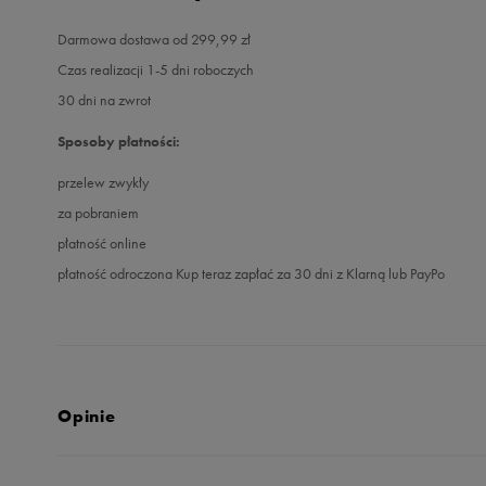
Darmowa dostawa od 299,99 zł
Czas realizacji 1-5 dni roboczych
30 dni na zwrot
Sposoby płatności:
przelew zwykły
za pobraniem
płatność online
płatność odroczona Kup teraz zapłać za 30 dni z Klarną lub PayPo
Opinie