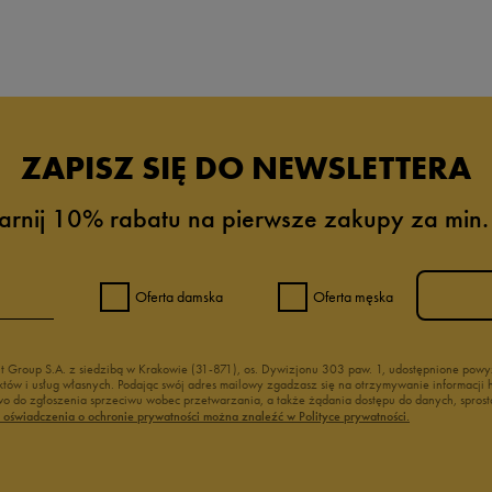
da recenzji
ZAPISZ SIĘ DO NEWSLETTERA
arnij 10% rabatu na pierwsze zakupy za min.
Oferta damska
Oferta męska
nt Group S.A. z siedzibą w Krakowie (31-871), os. Dywizjonu 303 paw. 1, udostępnione po
duktów i usług własnych. Podając swój adres mailowy zgadzasz się na otrzymywanie informacj
 do zgłoszenia sprzeciwu wobec przetwarzania, a także żądania dostępu do danych, sprost
ć oświadczenia o ochronie prywatności można znaleźć w Polityce prywatności.