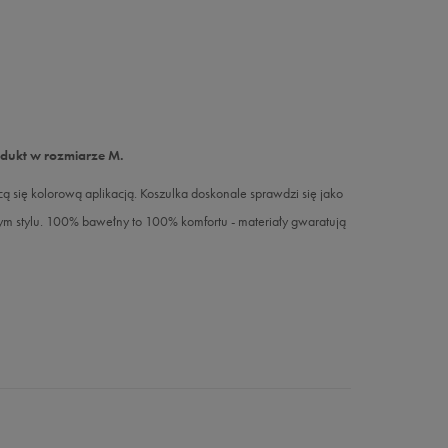
odukt w rozmiarze M.
 się kolorową aplikacją. Koszulka doskonale sprawdzi się jako
ym stylu. 100% bawełny to 100% komfortu - materiały gwaratują