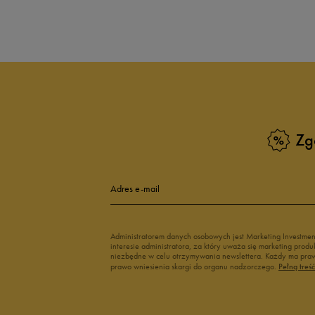
Produkt nie posia
Zg
Adres e-mail
Administratorem danych osobowych jest Marketing Investme
interesie administratora, za który uważa się marketing pro
niezbędne w celu otrzymywania newslettera. Każdy ma prawo
prawo wniesienia skargi do organu nadzorczego.
Pełną treś