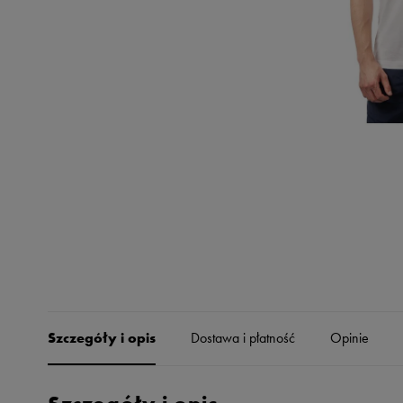
Skechers
Timberland
Umbro
Under Armour
Up8
U.S. Polo ASSN.
Vans
Szczegóły i opis
Dostawa i płatność
Opinie