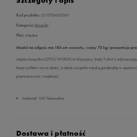
Szczegóły i opis
Kod produktu:
LO15TSM52001
Kategoria:
Koszulki
Płeć:
Męskie
Model na zdjęciu ma 183 cm wzrostu, waży 73 kg i prezentuje pr
Męska koszulka LOTTO WOKOS to klasyczny, biały T-shirt z odznaczającą
baza outfitów na co dzień, a także uzupełni męską garderobę w sportow
przewiewność i miękkość.
Materiał: 100 %bawełna
Dostawa i płatność