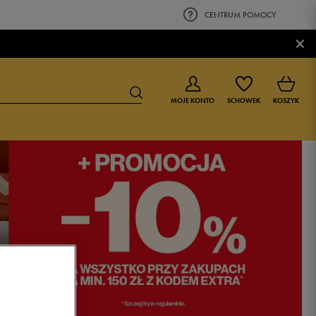
CENTRUM POMOCY
×
MOJE KONTO
SCHOWEK
KOSZYK
BUTY DLA CHŁOPCA
BUTY DLA DZIEWCZYNKI
0-4 lat
0-4 lat
4-8 lat
4-8 lat
9-16 lat
9-16 lat