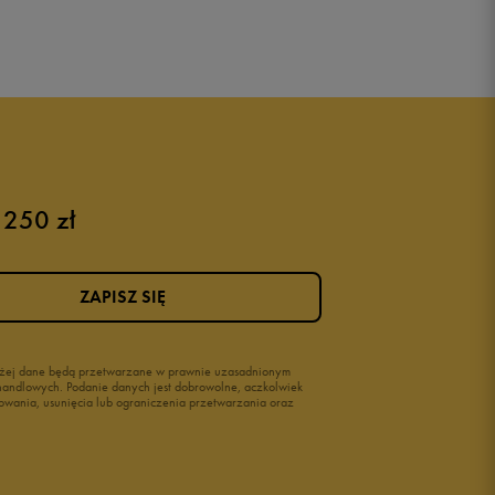
 250 zł
ZAPISZ SIĘ
wyżej dane będą przetwarzane w prawnie uzasadnionym
i handlowych. Podanie danych jest dobrowolne, aczkolwiek
owania, usunięcia lub ograniczenia przetwarzania oraz