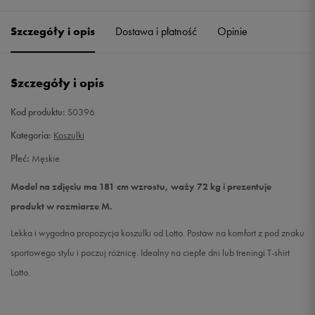
Szczegóły i opis
Dostawa i płatność
Opinie
L
Powiadom o dostępności
XL
Powiadom o dostępności
Szczegóły i opis
XXL
Powiadom o dostępności
Kod produktu:
S0396
Kategoria:
Koszulki
Płeć:
Męskie
Model na zdjęciu ma 181 cm wzrostu, waży 72 kg i prezentuje
produkt w rozmiarze M.
Lekka i wygodna propozycja koszulki od Lotto. Postaw na komfort z pod znaku
sportowego stylu i poczuj różnicę. Idealny na ciepłe dni lub treningi T-shirt
Lotto.