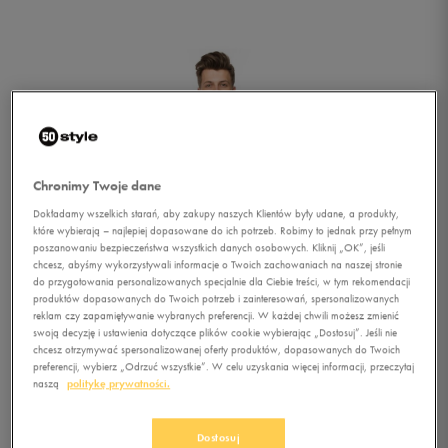
Chronimy Twoje dane
Dokładamy wszelkich starań, aby zakupy naszych Klientów były udane, a produkty,
które wybierają – najlepiej dopasowane do ich potrzeb. Robimy to jednak przy pełnym
poszanowaniu bezpieczeństwa wszystkich danych osobowych. Kliknij „OK”, jeśli
chcesz, abyśmy wykorzystywali informacje o Twoich zachowaniach na naszej stronie
do przygotowania personalizowanych specjalnie dla Ciebie treści, w tym rekomendacji
produktów dopasowanych do Twoich potrzeb i zainteresowań, spersonalizowanych
reklam czy zapamiętywanie wybranych preferencji. W każdej chwili możesz zmienić
swoją decyzję i ustawienia dotyczące plików cookie wybierając „Dostosuj”. Jeśli nie
chcesz otrzymywać spersonalizowanej oferty produktów, dopasowanych do Twoich
preferencji, wybierz „Odrzuć wszystkie”. W celu uzyskania więcej informacji, przeczytaj
1/2
naszą
politykę prywatności.
Dostosuj