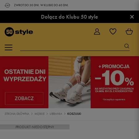
ZWROT DO 30 DNI. W KLUBIE DO 60 DNI.
×
Dołącz do Klubu 50 style
STRONA GŁÓWNA
MĘSKIE
UBRANIA
KOSZULKI
PRODUKT NIEDOSTĘPNY