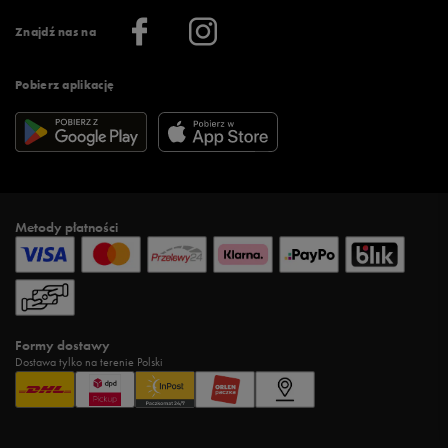
Informacje o firmie
Więcej regulaminów >
Znajdź nas na
Pobierz aplikację
Metody płatności
Formy dostawy
Dostawa tylko na terenie Polski