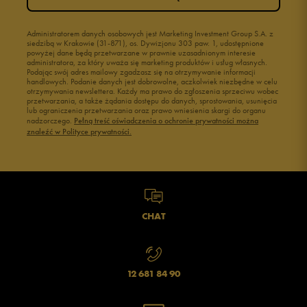
Administratorem danych osobowych jest Marketing Investment Group S.A. z
siedzibą w Krakowie (31-871), os. Dywizjonu 303 paw. 1, udostępnione
powyżej dane będą przetwarzane w prawnie uzasadnionym interesie
administratora, za który uważa się marketing produktów i usług własnych.
Podając swój adres mailowy zgadzasz się na otrzymywanie informacji
handlowych. Podanie danych jest dobrowolne, aczkolwiek niezbędne w celu
otrzymywania newslettera. Każdy ma prawo do zgłoszenia sprzeciwu wobec
przetwarzania, a także żądania dostępu do danych, sprostowania, usunięcia
lub ograniczenia przetwarzania oraz prawo wniesienia skargi do organu
nadzorczego.
Pełną treść oświadczenia o ochronie prywatności można
znaleźć w Polityce prywatności.
CHAT
12 681 84 90