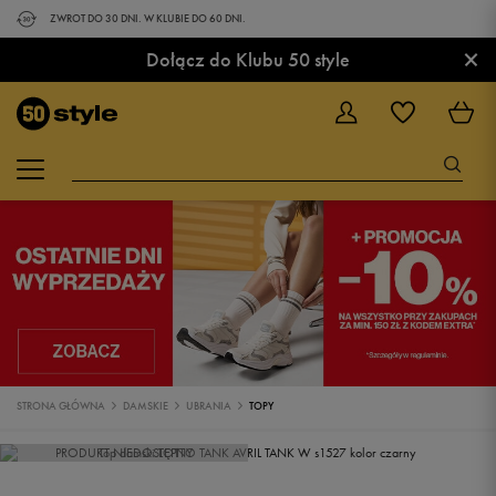
ZWROT DO 30 DNI. W KLUBIE DO 60 DNI.
×
Dołącz do Klubu 50 style
STRONA GŁÓWNA
DAMSKIE
UBRANIA
TOPY
PRODUKT NIEDOSTĘPNY