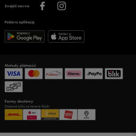
Informacje o firmie
Więcej regulaminów >
Znajdź nas na
Pobierz aplikację
Metody płatności
Formy dostawy
Dostawa tylko na terenie Polski