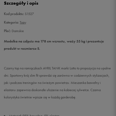
Szczegóły i opis
L
Powiadom o dostępności
Kod produktu:
S1527
Kategoria:
Topy
Płeć:
Damskie
Modelka na zdjęciu ma 178 cm wzrostu, waży 55 kg i prezentuje
produkt w rozmiarze S.
Czarny top na ramiączkach AVRIL TANK marki Lotto to propozycja na upalne
dni. Sportowy krój slim fit sprawdzi się zarówno w codziennych stylizacjach,
jak i podczas treningów na świeżym powietrzu. Mieszanka bawełny i
elastanu zapewnia doskonałe ułożenie na kobiecej sylwetce. Czarna
kolorystyka świetnie wpisze się w każdą garderobę.
Materiał: 95% bawełna, 5% elastan