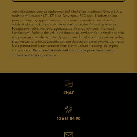
Administratorem danych osobowych jest Marketing Investment Group S.A. z
siedzibą w Krakowie (31-871), os. Dywizjonu 303 paw. 1, udostępnione
powyżej dane będą przetwarzane w prawnie uzasadnionym interesie
administratora, za który uważa się marketing produktów i usług własnych.
Podając swój adres mailowy zgadzasz się na otrzymywanie informacji
handlowych. Podanie danych jest dobrowolne, aczkolwiek niezbędne w celu
otrzymywania newslettera. Każdy ma prawo do zgłoszenia sprzeciwu wobec
przetwarzania, a także żądania dostępu do danych, sprostowania, usunięcia
lub ograniczenia przetwarzania oraz prawo wniesienia skargi do organu
nadzorczego.
Pełną treść oświadczenia o ochronie prywatności można
znaleźć w Polityce prywatności.
CHAT
12 681 84 90