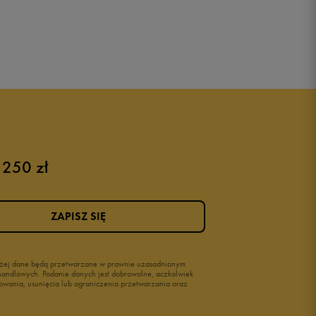
 250 zł
ZAPISZ SIĘ
wyżej dane będą przetwarzane w prawnie uzasadnionym
i handlowych. Podanie danych jest dobrowolne, aczkolwiek
owania, usunięcia lub ograniczenia przetwarzania oraz