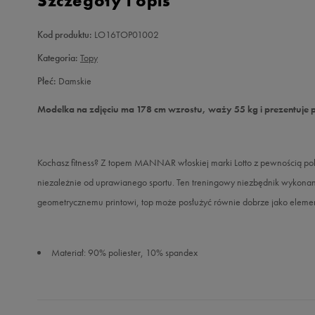
Szczegóły i opis
Kod produktu:
LO16TOP01002
Kategoria:
Topy
Płeć:
Damskie
Modelka na zdjęciu ma 178 cm wzrostu, waży 55 kg i prezentuje 
Kochasz fitness? Z topem MANNAR włoskiej marki Lotto z pewnością pok
niezależnie od uprawianego sportu. Ten treningowy niezbędnik wykonany 
geometrycznemu printowi, top może posłużyć równie dobrze jako element 
Materiał: 90% poliester, 10% spandex