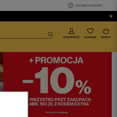
CENTRUM POMOCY
×
MOJE KONTO
SCHOWEK
KOSZYK
BUTY DLA CHŁOPCA
BUTY DLA DZIEWCZYNKI
0-4 lat
0-4 lat
4-8 lat
4-8 lat
9-16 lat
9-16 lat