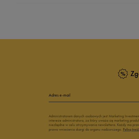
Produkt nie posia
Zg
Adres e-mail
Administratorem danych osobowych jest Marketing Investme
interesie administratora, za który uważa się marketing pro
niezbędne w celu otrzymywania newslettera. Każdy ma prawo
prawo wniesienia skargi do organu nadzorczego.
Pełną treś