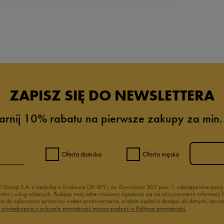
da recenzji
ZAPISZ SIĘ DO NEWSLETTERA
arnij 10% rabatu na pierwsze zakupy za min.
Oferta damska
Oferta męska
nt Group S.A. z siedzibą w Krakowie (31-871), os. Dywizjonu 303 paw. 1, udostępnione po
duktów i usług własnych. Podając swój adres mailowy zgadzasz się na otrzymywanie informacj
 do zgłoszenia sprzeciwu wobec przetwarzania, a także żądania dostępu do danych, sprost
ć oświadczenia o ochronie prywatności można znaleźć w Polityce prywatności.