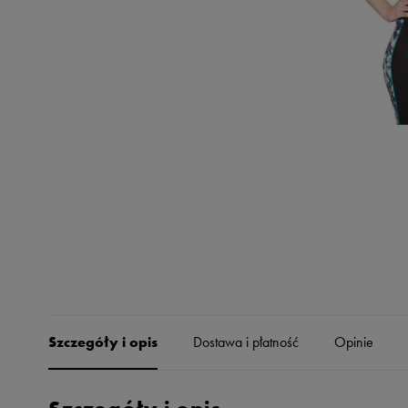
Skechers
Timberland
Umbro
Under Armour
Up8
U.S. Polo ASSN.
Vans
Szczegóły i opis
Dostawa i płatność
Opinie