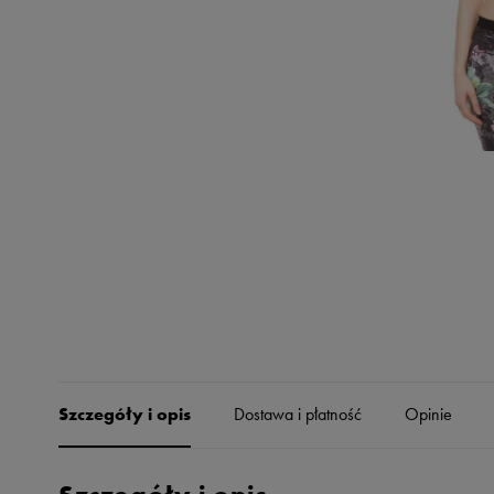
Skechers
Timberland
Umbro
Under Armour
Up8
U.S. Polo ASSN.
Vans
Szczegóły i opis
Dostawa i płatność
Opinie