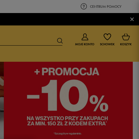
CENTRUM POMOCY
×
MOJE KONTO
SCHOWEK
KOSZYK
BUTY DLA CHŁOPCA
BUTY DLA DZIEWCZYNKI
0-4 lat
0-4 lat
4-8 lat
4-8 lat
9-16 lat
9-16 lat