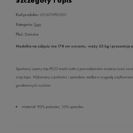
Szczegóły i opis
Kod produktu:
LO16TOP01001
Kategoria:
Topy
Płeć:
Damskie
Modelka na zdjęciu ma 178 cm wzrostu, waży 55 kg i prezentuje 
Sportowy czarny top PICO marki Lotto z powodzeniem możesz nosić na tren
crop topu. Wykonany z poliestru i spandexu zadba o wygodę użytkowani
gwałtownych ruchów.
Materiał: 90% poliester, 10% spandex