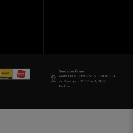
Siedziba firmy
MARKETING INVESTMENT GROUP S.A.
os. Dywizjonu 303 Paw. 1, 31-871
Kraków