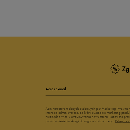
Produkt nie posia
Zg
Adres e-mail
Administratorem danych osobowych jest Marketing Investme
interesie administratora, za który uważa się marketing pro
niezbędne w celu otrzymywania newslettera. Każdy ma prawo
prawo wniesienia skargi do organu nadzorczego.
Pełną treś