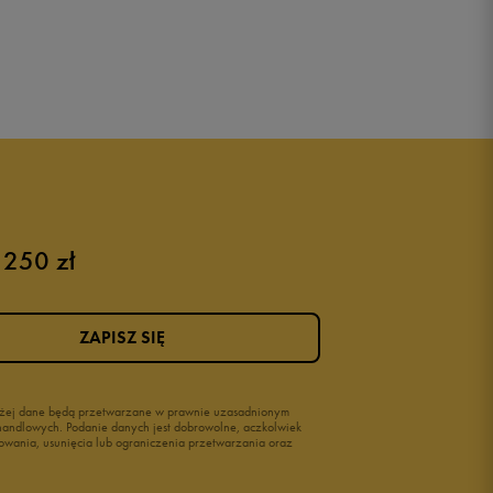
 250 zł
ZAPISZ SIĘ
wyżej dane będą przetwarzane w prawnie uzasadnionym
i handlowych. Podanie danych jest dobrowolne, aczkolwiek
owania, usunięcia lub ograniczenia przetwarzania oraz