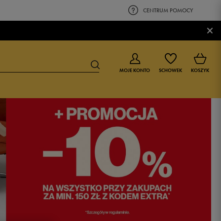
CENTRUM POMOCY
×
MOJE KONTO
SCHOWEK
KOSZYK
BUTY DLA CHŁOPCA
BUTY DLA DZIEWCZYNKI
0-4 lat
0-4 lat
4-8 lat
4-8 lat
9-16 lat
9-16 lat