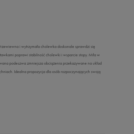
. Przewiewna i wytrzymała cholewka doskonale sprawdzi się
tawkami poprawi stabilność cholewki i wsparcie stopy. Miła w
zowana podeszwa zmniejsza obciążenia przekazywane na układ
chniach. Idealna propozycja dla osób rozpoczynających swoją