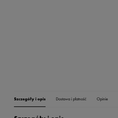
Skechers
Timberland
Umbro
Under Armour
Up8
U.S. Polo ASSN.
Vans
Szczegóły i opis
Dostawa i płatność
Opinie