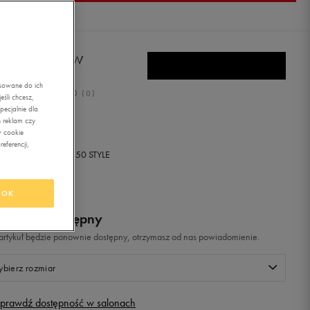
TO ZENITH IV W
asowane do ich
0.0
(
0
)
śli chcesz,
ecjalnie dla
ł
z Vat
 reklam czy
w cookie
eferencji,
+ 0 PKT W
KLUBIE 50 STYLE
OK
odukt niedostępny
i artykuł będzie ponownie dostępny, otrzymasz od nas powiadomienie.
bierz rozmiar
prawdź dostępność w salonach
Rozmiary EU
Rozmiary US