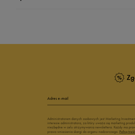
Produkt nie posia
Zg
Adres e-mail
Administratorem danych osobowych jest Marketing Investme
interesie administratora, za który uważa się marketing pro
niezbędne w celu otrzymywania newslettera. Każdy ma prawo
prawo wniesienia skargi do organu nadzorczego.
Pełną treś