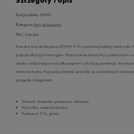
Szczegóły i opis
Kod produktu:
R2990
Kategoria:
Buty do biegania
Płeć:
Damskie
Damskie buty do biegania ZENITH IV W z jesiennej kolekcji marki Lotto
podczas dłuższych treningów. Wzmocnienie konstrukcji syntetycznymi ws
dotyku i oddychająca wyściółka poprawi cyrkulację powietrza. Amorty
stawowo-kostny. Przyczepny bieżnik sprawdzi się na twardszych nawierz
przygodę z bieganiem.
Wierzch: materiały syntetyczne i tekstylne
Wyściółka: materiał tekstylny
Podeszwa: EVA, guma