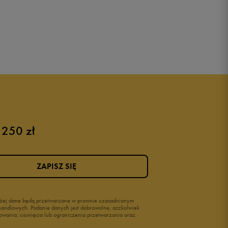
 250 zł
ZAPISZ SIĘ
wyżej dane będą przetwarzane w prawnie uzasadnionym
i handlowych. Podanie danych jest dobrowolne, aczkolwiek
owania, usunięcia lub ograniczenia przetwarzania oraz