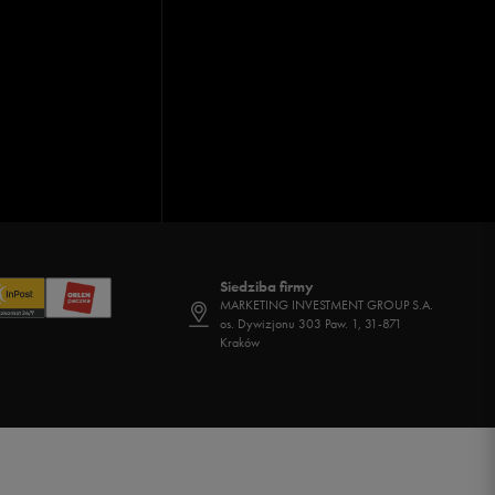
Siedziba firmy
MARKETING INVESTMENT GROUP S.A.
os. Dywizjonu 303 Paw. 1, 31-871
Kraków