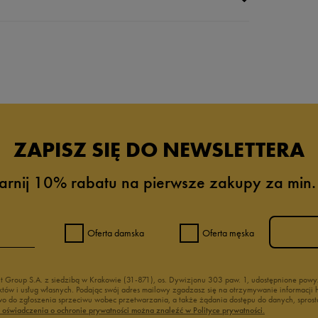
da recenzji
ZAPISZ SIĘ DO NEWSLETTERA
arnij 10% rabatu na pierwsze zakupy za min.
Oferta damska
Oferta męska
nt Group S.A. z siedzibą w Krakowie (31-871), os. Dywizjonu 303 paw. 1, udostępnione po
duktów i usług własnych. Podając swój adres mailowy zgadzasz się na otrzymywanie informacj
 do zgłoszenia sprzeciwu wobec przetwarzania, a także żądania dostępu do danych, sprost
ć oświadczenia o ochronie prywatności można znaleźć w Polityce prywatności.