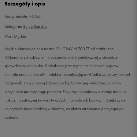
Szczegóły i opis
42
26,7 cm
Powiadom o dostępności
Kod produktu:
R5760
42,5
27 cm
Powiadom o dostępności
Kategoria:
Buty piłkarskie
Płeć:
Męskie
43
27,3 cm
Powiadom o dostępności
Męskie obuwie do piłki nożnej ZH GRAV VI 700 TF od marki Lotto.
44
28 cm
Powiadom o dostępności
Wykonane z elastycznej i wytrzymałej skóry syntetycznej znakomicie
sprawdzą się na boisku. Dodatkowe przeszycie na cholewce poprawi
44,5
29 cm
Powiadom o dostępności
kontrolę nad ruchem piłki. Miękka i amortyzująca wkładka zwiększy komfort
rozgrywek. Dzięki żywej kolorystyce będą bardziej widoczne, co ułatwi
44,5
28,3 cm
Powiadom o dostępności
otrzymanie precyzyjnego podania. Przyczepna podeszwa oferuje idealną
trakcję na sztucznej trawie i twardych, naturalnych boiskach. Dzięki żywej
45
28,7 cm
Powiadom o dostępności
kolorystyce będą bardziej widoczne, co ułatwi otrzymanie precyzyjnego
podania.
46,5
29,7 cm
Powiadom o dostępności