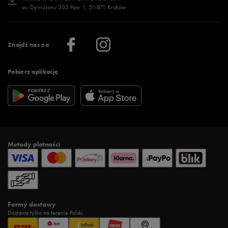
os. Dywizjonu 303 Paw. 1, 31-871 Kraków
Więcej >
Klub 50 style
Regulamin sklepu 50 style
Praca
Regulamin aplikacji 50 style
Informacje o firmie
Więcej regulaminów >
Znajdź nas na
Pobierz aplikację
Metody płatności
Formy dostawy
Dostawa tylko na terenie Polski