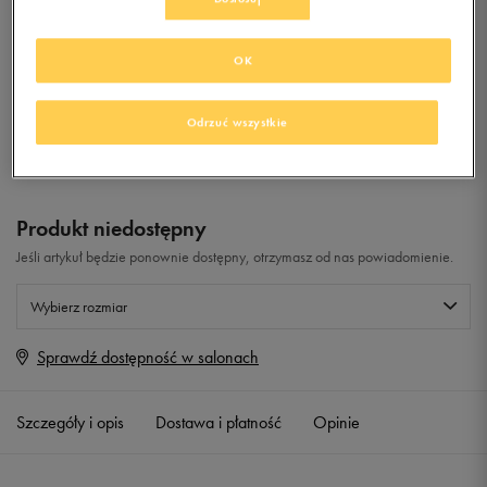
0.0
(
0
)
OK
29,99
zł
z Vat
Odrzuć wszystkie
+ 150 PKT W
KLUBIE 50 STYLE
Produkt niedostępny
Jeśli artykuł będzie ponownie dostępny, otrzymasz od nas powiadomienie.
Wybierz rozmiar
Sprawdź dostępność w salonach
Rozmiary EU
Rozmiary US
40
25,5 cm
Powiadom o dostępności
Szczegóły i opis
Dostawa i płatność
Opinie
41
26 cm
Powiadom o dostępności