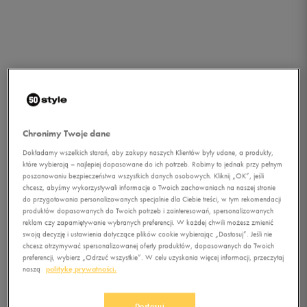
Chronimy Twoje dane
Dokładamy wszelkich starań, aby zakupy naszych Klientów były udane, a produkty,
które wybierają – najlepiej dopasowane do ich potrzeb. Robimy to jednak przy pełnym
poszanowaniu bezpieczeństwa wszystkich danych osobowych. Kliknij „OK”, jeśli
chcesz, abyśmy wykorzystywali informacje o Twoich zachowaniach na naszej stronie
do przygotowania personalizowanych specjalnie dla Ciebie treści, w tym rekomendacji
1/1
produktów dopasowanych do Twoich potrzeb i zainteresowań, spersonalizowanych
reklam czy zapamiętywanie wybranych preferencji. W każdej chwili możesz zmienić
swoją decyzję i ustawienia dotyczące plików cookie wybierając „Dostosuj”. Jeśli nie
chcesz otrzymywać spersonalizowanej oferty produktów, dopasowanych do Twoich
preferencji, wybierz „Odrzuć wszystkie”. W celu uzyskania więcej informacji, przeczytaj
naszą
politykę prywatności.
LOTTO ZH GRAV VI 700 TF
Dostosuj