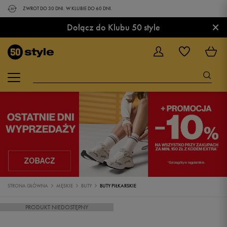
ZWROT DO 30 DNI. W KLUBIE DO 60 DNI.
×
Dołącz do Klubu 50 style
STRONA GŁÓWNA
MĘSKIE
BUTY
BUTY PIŁKARSKIE
PRODUKT NIEDOSTĘPNY