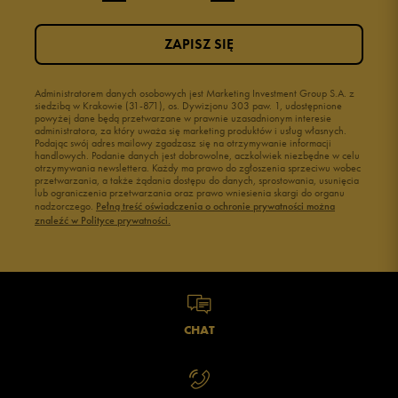
ZAPISZ SIĘ
Administratorem danych osobowych jest Marketing Investment Group S.A. z
siedzibą w Krakowie (31-871), os. Dywizjonu 303 paw. 1, udostępnione
powyżej dane będą przetwarzane w prawnie uzasadnionym interesie
administratora, za który uważa się marketing produktów i usług własnych.
Podając swój adres mailowy zgadzasz się na otrzymywanie informacji
handlowych. Podanie danych jest dobrowolne, aczkolwiek niezbędne w celu
otrzymywania newslettera. Każdy ma prawo do zgłoszenia sprzeciwu wobec
przetwarzania, a także żądania dostępu do danych, sprostowania, usunięcia
lub ograniczenia przetwarzania oraz prawo wniesienia skargi do organu
nadzorczego.
Pełną treść oświadczenia o ochronie prywatności można
znaleźć w Polityce prywatności.
CHAT