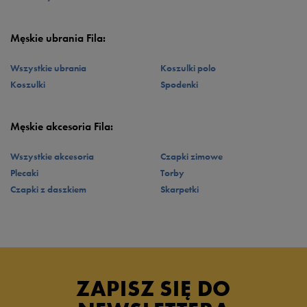
letnie stylizacje z
szortami
i koszulką.
Sprawdź produkty Fila, które znajdziesz w 50 style – męskie buty, T-shirty
oraz szoty i wybierz modele, które podkreślą Twój styl!
Męskie ubrania Fila:
Wszystkie ubrania
Koszulki polo
Koszulki
Spodenki
Męskie akcesoria Fila:
Wszystkie akcesoria
Czapki zimowe
Plecaki
Torby
Czapki z daszkiem
Skarpetki
ZAPISZ SIĘ DO