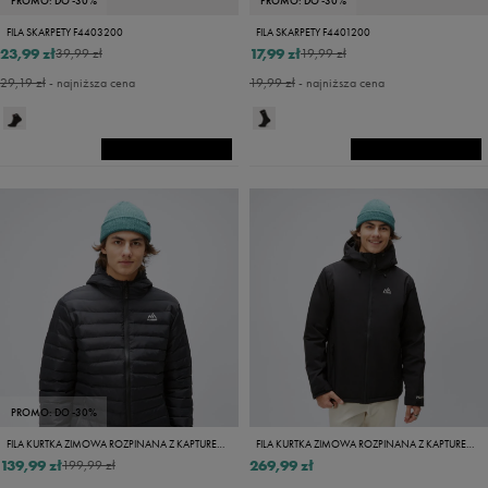
PROMO: DO -30%
PROMO: DO -30%
FILA SKARPETY F4403200
FILA SKARPETY F4401200
23,99 zł
17,99 zł
39,99 zł
19,99 zł
29,19 zł
- najniższa cena
19,99 zł
- najniższa cena
PROMO: DO -30%
FILA KURTKA ZIMOWA ROZPINANA Z KAPTUREM FILIP
FILA KURTKA ZIMOWA ROZPINANA Z KAPTUREM LAMBROS
139,99 zł
269,99 zł
199,99 zł