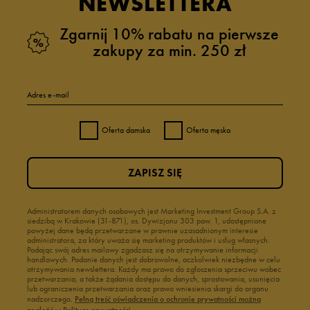
NEWSLETTERA
Zgarnij 10% rabatu na pierwsze
zakupy za min. 250 zł
Adres e-mail
Oferta damska
Oferta męska
ZAPISZ SIĘ
Administratorem danych osobowych jest Marketing Investment Group S.A. z
siedzibą w Krakowie (31-871), os. Dywizjonu 303 paw. 1, udostępnione
powyżej dane będą przetwarzane w prawnie uzasadnionym interesie
administratora, za który uważa się marketing produktów i usług własnych.
Podając swój adres mailowy zgadzasz się na otrzymywanie informacji
handlowych. Podanie danych jest dobrowolne, aczkolwiek niezbędne w celu
otrzymywania newslettera. Każdy ma prawo do zgłoszenia sprzeciwu wobec
przetwarzania, a także żądania dostępu do danych, sprostowania, usunięcia
lub ograniczenia przetwarzania oraz prawo wniesienia skargi do organu
nadzorczego.
Pełną treść oświadczenia o ochronie prywatności można