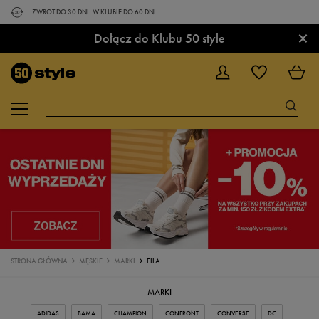
ZWROT DO 30 DNI. W KLUBIE DO 60 DNI.
×
Dołącz do Klubu 50 style
STRONA GŁÓWNA
MĘSKIE
MARKI
FILA
MARKI
ADIDAS
BAMA
CHAMPION
CONFRONT
CONVERSE
DC