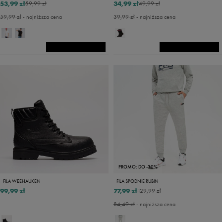
53,99 zł
34,99 zł
59,99 zł
49,99 zł
59,99 zł
- najniższa cena
39,99 zł
- najniższa cena
PROMO: DO -30%
FILA WEEHAUKEN
FILA SPODNIE RUBIN
99,99 zł
77,99 zł
129,99 zł
84,49 zł
- najniższa cena