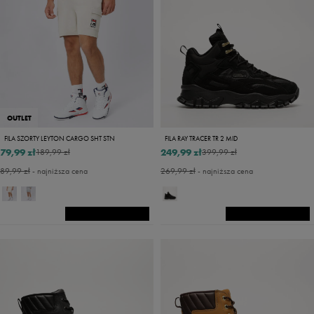
OUTLET
FILA SZORTY LEYTON CARGO SHT STN
FILA RAY TRACER TR 2 MID
79,99 zł
249,99 zł
189,99 zł
399,99 zł
89,99 zł
- najniższa cena
269,99 zł
- najniższa cena