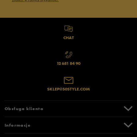
znaleźć w Polityce prywatności.
CHAT
12 681 84 90
SKLEP@50STYLE.COM
Obsługa klienta
Centrum Pomocy
Informacje
Zwroty i reklamacje