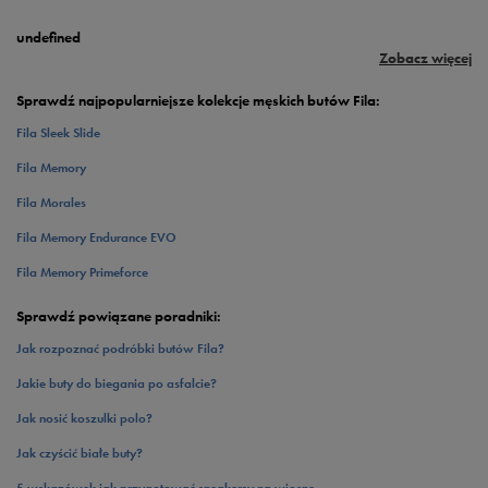
undefined
Zobacz więcej
Zobacz więcej
Sprawdź najpopularniejsze kolekcje męskich butów Fila:
Fila Sleek Slide
Fila Memory
Fila Morales
Fila Memory Endurance EVO
Fila Memory Primeforce
Sprawdź powiązane poradniki:
Jak rozpoznać podróbki butów Fila?
Jakie buty do biegania po asfalcie?
Jak nosić koszulki polo?
Jak czyścić białe buty?