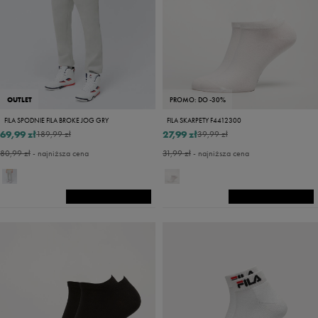
OUTLET
PROMO: DO -30%
FILA SPODNIE FILA BROKE JOG GRY
FILA SKARPETY F4412300
69,99 zł
27,99 zł
189,99 zł
39,99 zł
80,99 zł
- najniższa cena
31,99 zł
- najniższa cena