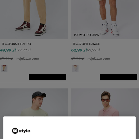
PROMO: DO -30%
FILA SPODNIE HANDO
FILA SZORTY HAMISH
49,99 zł
62,99 zł
179,99 zł
69,99 zł
59,49 zł
- najniższa cena
69,99 zł
- najniższa cena