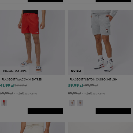
PROMO: DO -30%
OUTLET
FILA SZORTY MAC SWM SHT RED
FILA SZORTY LEYTON CARGO SHT LGH
41,99 zł
59,99 zł
59,99 zł
189,99 zł
59,99 zł
- najniższa cena
89,99 zł
- najniższa cena