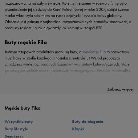
rozpoznawalna na całym świecie. Kolejnym etapem w rozwoju firmy było
przeniesienie jej siedziby do Korei Południowej w roku 2007, dzięki czemu
marka wkroczyła szturmem na rynek azjatycki i zyskała status globalny.
Obecnie jest jednym z najbardziej rozpoznawalnych brandów streetwear, a
produkty reklamują takie gwiazdy jak koreański zespól BTS.
Buty męskie Fila
Jednym z topowch produktów marki są buty, a
sneakersy Fila
to prawdziwy
must have w szafie każdego miłośnika streetstyle’u! Wśród propozycji
znajdziesz wiele różnorodnych fasonów i wariantów kolorystycznych, które
sprostają potrzebom nawet najbardziej wymagających klientów. Minimaliści
z pewnością docenią monochromatyczne
buty Fila Morales w kolorze
Produkty Fila męskie – idealne na co dzień!
czarnym
. Będą stanowić uniwersalny dodatek do codziennych, casualowych
Wybrałeś już buty? Teraz czas uzupełnić set o inne propozycje marki! Do
setów. Zwolennicy bardziej energicznych rozwiązań mogą sięgnąć po ten
casualowych zestawów doskonale pasują
koszulki polo
. Niewielkie logo
Zobacz więcej
model w kolorze czerwonym lub granatowym. Marka nie zapomniała o
znajdujące się na piersi przełamuje jednolity projekt. Dzięki uniwersalnej,
swoich sportowych korzeniach! Możesz sięgnąć po
buty do biegania Fila
czarnej lub białej kolorystyce, idealnie pasują do większości ubrań –
Memory Primeforce 7, osadzone na elastycznej podeszwie z
pianki EVA
. A
doskonale zaprezentują się ze spodniami chino, jak i jeansami czy szortami.
Męskie buty Fila:
może pływanie to Twój ulubiony sport lub forma rekreacji? W takim razie
Wolisz klimaty sporty? Sięgnij po prosty
T-shirt
w wyrazistym napisem. W
męskie klapki basenowe
, obok ręcznika i
kąpielówek
, są dla Ciebie
połączeniu z joggerami,
bluzą z kapturem
i sneakersami stworzą
Wszystkie buty
Buty do biegania
niezbędnym elementem wyposażenia
torby sportowej
! Te z wyraźnym
streetwearowy zestaw. Fila wychodzi również z propozycjami letnich
Buty lifestyle
Klapki
logowaniem Fila nie tylko sprawdzą się na basenie, ale dopełnią również
szortów, które idealnie dopełnią wakacyjne sety w klimacie beach boy.
Sneakersy