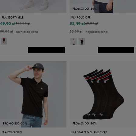
PROMO: DO -30%
FILA SZORTY YELE
FILA POLO OPPI
49,90 zł
52,49 zł
149,99 zł
69,99 zł
99,99 zł
- najniższa cena
55,99 zł
- najniższa cena
PROMO: DO -30%
PROMO: DO -30%
FILA POLO OPPI
FILA SKARPETY SHANE 3 PAK