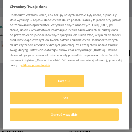
Chronimy Twoje dane
PROMO: DO -30%
PROMO: DO -30%
Dokładamy wszelkich starań, aby zakupy naszych Klientów były udane, a produkty,
które wybierają – najlepiej dopasowane do ich potrzeb. Robimy to jednak przy pełnym
FILA T-SHIRT HYATT
FILA POLO OPPI
poszanowaniu bezpieczeństwa wszystkich danych osobowych. Kliknij „OK”, jeśli
38,49 zł
52,49 zł
69,99 zł
69,99 zł
chcesz, abyśmy wykorzystywali informacje o Twoich zachowaniach na naszej stronie
45,49 zł
- najniższa cena
55,99 zł
- najniższa cena
do przygotowania personalizowanych specjalnie dla Ciebie treści, w tym rekomendacji
produktów dopasowanych do Twoich potrzeb i zainteresowań, spersonalizowanych
reklam czy zapamiętywanie wybranych preferencji. W każdej chwili możesz zmienić
swoją decyzję i ustawienia dotyczące plików cookie wybierając „Dostosuj”. Jeśli nie
chcesz otrzymywać spersonalizowanej oferty produktów, dopasowanych do Twoich
preferencji, wybierz „Odrzuć wszystkie”. W celu uzyskania więcej informacji, przeczytaj
naszą
politykę prywatności.
Dostosuj
OK
Odrzuć wszystkie
PROMO: DO -30%
PROMO: DO -30%