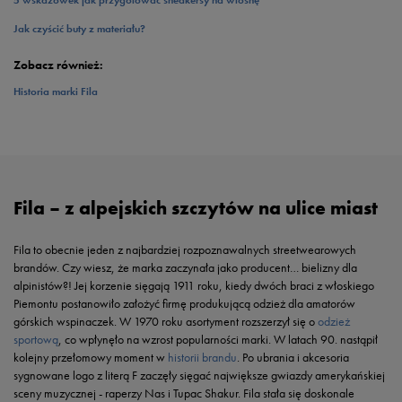
5 wskazówek jak przygotować sneakersy na wiosnę
Jak czyścić buty z materiału?
Zobacz również:
Historia marki Fila
Fila – z alpejskich szczytów na ulice miast
Fila to obecnie jeden z najbardziej rozpoznawalnych streetwearowych
brandów. Czy wiesz, że marka zaczynała jako producent… bielizny dla
alpinistów?! Jej korzenie sięgają 1911 roku, kiedy dwóch braci z włoskiego
Piemontu postanowiło założyć firmę produkującą odzież dla amatorów
górskich wspinaczek. W 1970 roku asortyment rozszerzył się o
odzież
sportową
, co wpłynęło na wzrost popularności marki. W latach 90. nastąpił
kolejny przełomowy moment w
historii brandu
. Po ubrania i akcesoria
sygnowane logo z literą F zaczęły sięgać największe gwiazdy amerykańskiej
sceny muzycznej - raperzy Nas i Tupac Shakur. Fila stała się doskonale