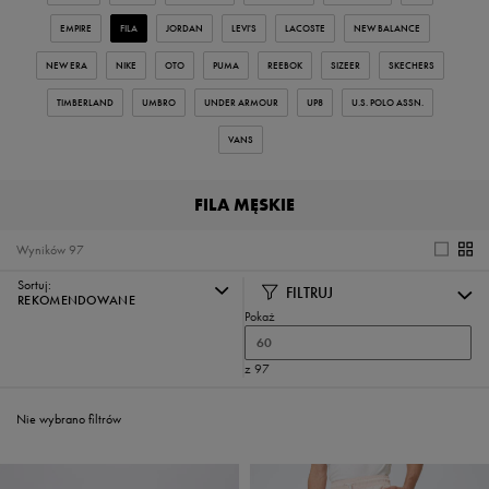
EMPIRE
FILA
JORDAN
LEVI'S
LACOSTE
NEW BALANCE
NEW ERA
NIKE
OTO
PUMA
REEBOK
SIZEER
SKECHERS
TIMBERLAND
UMBRO
UNDER ARMOUR
UP8
U.S. POLO ASSN.
VANS
FILA MĘSKIE
Wyników
97
Sortuj:
FILTRUJ
REKOMENDOWANE
Pokaż
60
z 97
Nie wybrano filtrów