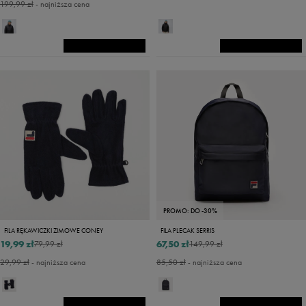
199,99 zł
- najniższa cena
PROMO: DO -30%
FILA RĘKAWICZKI ZIMOWE CONEY
FILA PLECAK SERRIS
19,99 zł
67,50 zł
79,99 zł
149,99 zł
29,99 zł
- najniższa cena
85,50 zł
- najniższa cena