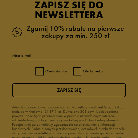
ZAPISZ SIĘ DO
NEWSLETTERA
Zgarnij 10% rabatu na pierwsze
zakupy za min. 250 zł
Adres e-mail
Oferta damska
Oferta męska
ZAPISZ SIĘ
Administratorem danych osobowych jest Marketing Investment Group S.A. z
siedzibą w Krakowie (31-871), os. Dywizjonu 303 paw. 1, udostępnione
powyżej dane będą przetwarzane w prawnie uzasadnionym interesie
administratora, za który uważa się marketing produktów i usług własnych.
Podając swój adres mailowy zgadzasz się na otrzymywanie informacji
handlowych. Podanie danych jest dobrowolne, aczkolwiek niezbędne w celu
otrzymywania newslettera. Każdy ma prawo do zgłoszenia sprzeciwu wobec
przetwarzania, a także żądania dostępu do danych, sprostowania, usunięcia