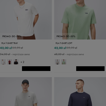
PROMO: DO -30%
PROMO: DO -30%
FILA T-SHIRT TRAY
FILA T-SHIRT LOFT
42,00 zł
42,00 zł
119,99 zł
119,99 zł
54,00 zł
- najniższa cena
48,00 zł
- najniższa cena
+ 2