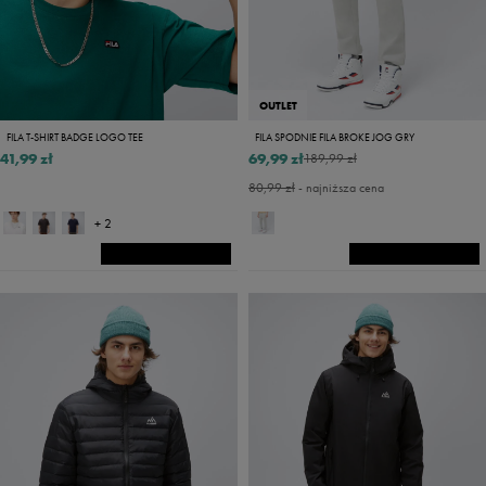
OUTLET
FILA T-SHIRT BADGE LOGO TEE
FILA SPODNIE FILA BROKE JOG GRY
41,99 zł
69,99 zł
189,99 zł
80,99 zł
- najniższa cena
+ 2