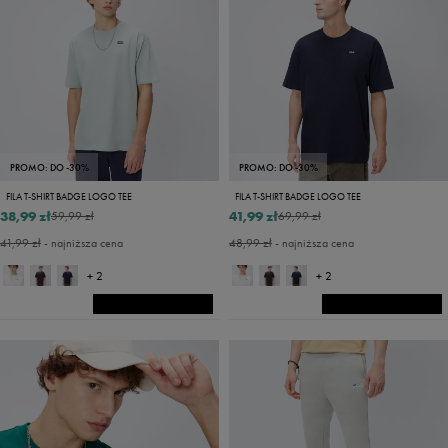
PROMO: DO -30%
PROMO: DO -30%
FILA T-SHIRT BADGE LOGO TEE
FILA T-SHIRT BADGE LOGO TEE
38,99 zł
41,99 zł
59,99 zł
69,99 zł
41,99 zł
- najniższa cena
48,99 zł
- najniższa cena
+ 2
+ 2