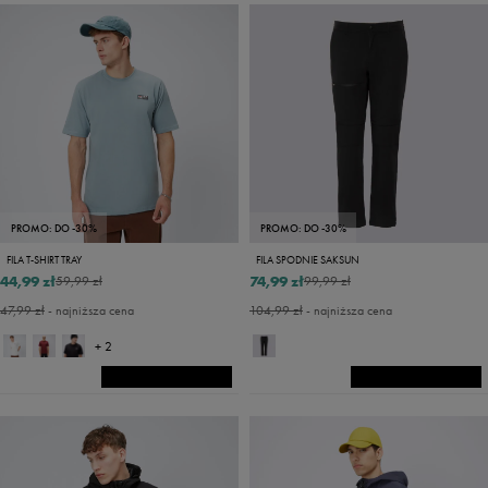
PROMO: DO -30%
PROMO: DO -30%
FILA T-SHIRT TRAY
FILA SPODNIE SAKSUN
44,99 zł
74,99 zł
59,99 zł
99,99 zł
47,99 zł
- najniższa cena
104,99 zł
- najniższa cena
+ 2