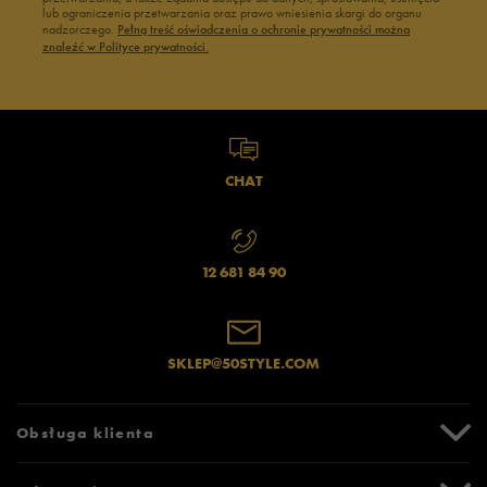
lub ograniczenia przetwarzania oraz prawo wniesienia skargi do organu
nadzorczego.
Pełną treść oświadczenia o ochronie prywatności można
znaleźć w Polityce prywatności.
CHAT
12 681 84 90
SKLEP@50STYLE.COM
Obsługa klienta
Centrum Pomocy