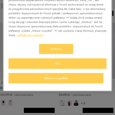
poszanowaniu bezpieczeństwa wszystkich danych osobowych. Kliknij „OK”, jeśli
chcesz, abyśmy wykorzystywali informacje o Twoich zachowaniach na naszej stronie
do przygotowania personalizowanych specjalnie dla Ciebie treści, w tym rekomendacji
produktów dopasowanych do Twoich potrzeb i zainteresowań, spersonalizowanych
reklam czy zapamiętywanie wybranych preferencji. W każdej chwili możesz zmienić
swoją decyzję i ustawienia dotyczące plików cookie wybierając „Dostosuj”. Jeśli nie
chcesz otrzymywać spersonalizowanej oferty produktów, dopasowanych do Twoich
preferencji, wybierz „Odrzuć wszystkie”. W celu uzyskania więcej informacji, przeczytaj
naszą
politykę prywatności.
Dostosuj
OK
PROMO: DO -30%
PROMO: DO -30%
Odrzuć wszystkie
FILA SZORTY BRUNO
FILA T-SHIRT TRAY
54,00 zł
42,00 zł
119,99 zł
119,99 zł
101,99 zł
- najniższa cena
54,00 zł
- najniższa cena
+ 2