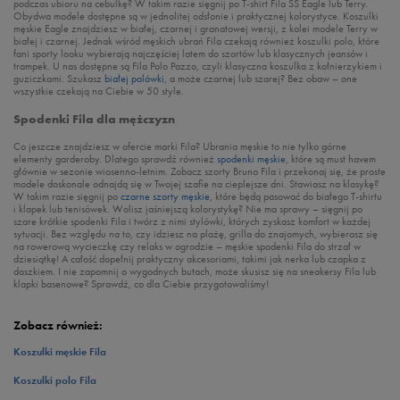
podczas ubioru na cebulkę? W takim razie sięgnij po T-shirt Fila SS Eagle lub Terry.
Obydwa modele dostępne są w jednolitej odsłonie i praktycznej kolorystyce. Koszulki
męskie Eagle znajdziesz w białej, czarnej i granatowej wersji, z kolei modele Terry w
białej i czarnej. Jednak wśród męskich ubrań Fila czekają również koszulki polo, które
fani sporty looku wybierają najczęściej latem do szortów lub klasycznych jeansów i
trampek. U nas dostępne są Fila Polo Pazzo, czyli klasyczna koszulka z kołnierzykiem i
guziczkami. Szukasz
białej polówki
, a może czarnej lub szarej? Bez obaw – one
wszystkie czekają na Ciebie w 50 style.
Spodenki Fila dla mężczyzn
Co jeszcze znajdziesz w ofercie marki Fila? Ubrania męskie to nie tylko górne
elementy garderoby. Dlatego sprawdź również
spodenki męskie
, które są must havem
głównie w sezonie wiosenno-letnim. Zobacz szorty Bruno Fila i przekonaj się, że proste
modele doskonale odnajdą się w Twojej szafie na cieplejsze dni. Stawiasz na klasykę?
W takim razie sięgnij po
czarne szorty męskie
, które będą pasować do białego T-shirtu
i klapek lub tenisówek. Wolisz jaśniejszą kolorystykę? Nie ma sprawy – sięgnij po
szare krótkie spodenki Fila i twórz z nimi stylówki, których zyskasz komfort w każdej
sytuacji. Bez względu na to, czy idziesz na plażę, grilla do znajomych, wybierasz się
na rowerową wycieczkę czy relaks w ogrodzie – męskie spodenki Fila do strzał w
dziesiątkę! A całość dopełnij praktyczny akcesoriami, takimi jak nerka lub czapka z
daszkiem. I nie zapomnij o wygodnych butach, może skusisz się na sneakersy Fila lub
klapki basenowe? Sprawdź, co dla Ciebie przygotowaliśmy!
Zobacz również:
Koszulki męskie Fila
Koszulki polo Fila