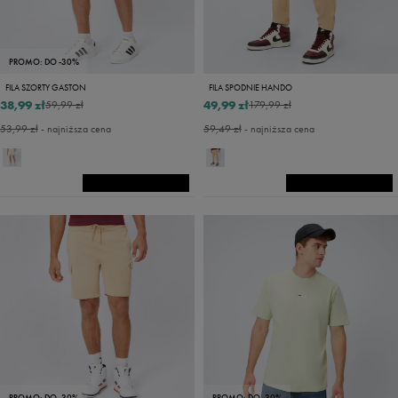
PROMO: DO -30%
FILA SZORTY GASTON
FILA SPODNIE HANDO
38,99 zł
49,99 zł
59,99 zł
179,99 zł
53,99 zł
- najniższa cena
59,49 zł
- najniższa cena
PROMO: DO -30%
PROMO: DO -30%