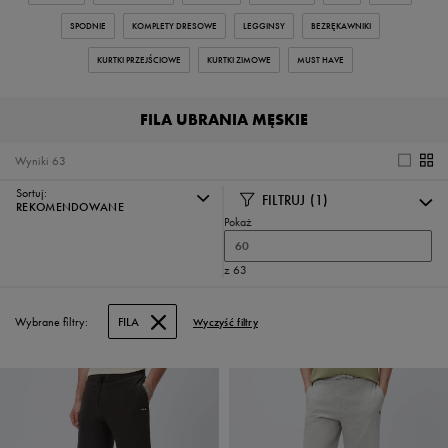
SPODNIE
KOMPLETY DRESOWE
LEGGINSY
BEZRĘKAWNIKI
KURTKI PRZEJŚCIOWE
KURTKI ZIMOWE
MUST HAVE
FILA UBRANIA MĘSKIE
Wyniki
63
Sortuj:
FILTRUJ
(1)
REKOMENDOWANE
Pokaż
60
z 63
Wybrane filtry:
FILA
Wyczyść filtry