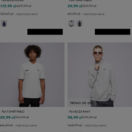
FILA BLUZA RUPERT
FILA T-SHIRT PABLO
119,99 zł
59,99 zł
439,99 zł
219,99 zł
127,49 zł
- najniższa cena
69,99 zł
- najniższa cena
PROMO: DO -30%
FILA T-SHIRT PABLO
FILA BLUZA RAMY
59,99 zł
98,99 zł
219,99 zł
179,99 zł
66,49 zł
- najniższa cena
143,99 zł
- najniższa cena