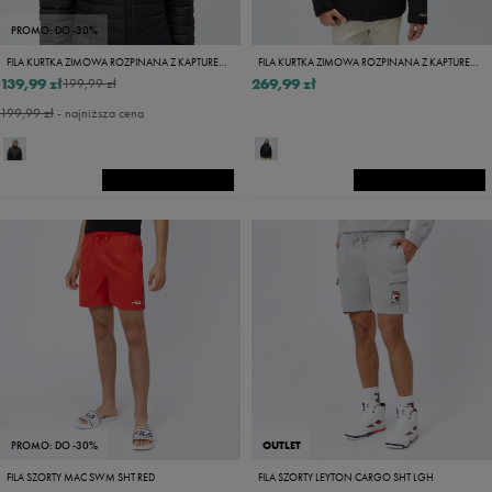
PROMO: DO -30%
FILA KURTKA ZIMOWA ROZPINANA Z KAPTUREM FILIP
FILA KURTKA ZIMOWA ROZPINANA Z KAPTUREM LAMBROS
139,99 zł
269,99 zł
199,99 zł
199,99 zł
- najniższa cena
PROMO: DO -30%
OUTLET
FILA SZORTY MAC SWM SHT RED
FILA SZORTY LEYTON CARGO SHT LGH