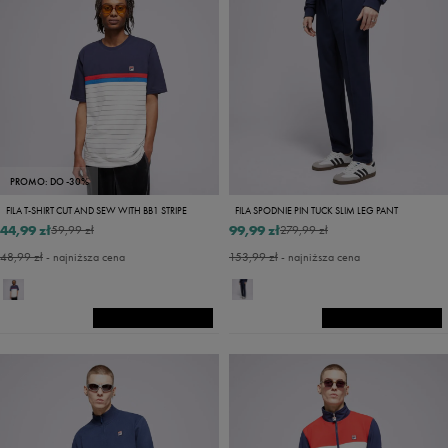
PROMO: DO -30%
FILA T-SHIRT CUT AND SEW WITH BB1 STRIPE
FILA SPODNIE PIN TUCK SLIM LEG PANT
44,99 zł
99,99 zł
59,99 zł
279,99 zł
48,99 zł
- najniższa cena
153,99 zł
- najniższa cena