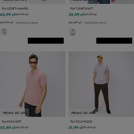
FILA SZORTY HAMISH
FILA T-SHIRT HYATT
62,99 zł
38,49 zł
69,99 zł
69,99 zł
69,99 zł
- najniższa cena
45,49 zł
- najniższa cena
PROMO: DO -30%
PROMO: DO -30%
FILA POLO OPPI
FILA POLO PAZZO
52,49 zł
51,99 zł
69,99 zł
79,99 zł