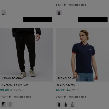
66,49 zł
- najniższa cena
PROMO: DO -30%
PROMO: DO -30%
FILA SPODNIE TUBER 2.0 FT
FILA POLO PAZZO
93,49 zł
48,99 zł
169,99 zł
69,99 zł
110,49 zł
- najniższa cena
55,99 zł
- najniższa cena