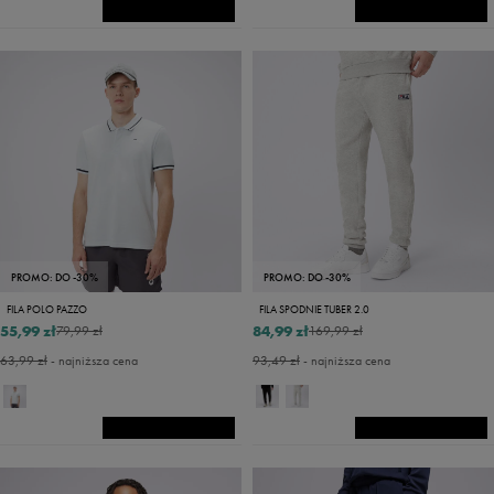
PROMO: DO -30%
PROMO: DO -30%
FILA POLO PAZZO
FILA SPODNIE TUBER 2.0
55,99 zł
84,99 zł
79,99 zł
169,99 zł
63,99 zł
- najniższa cena
93,49 zł
- najniższa cena