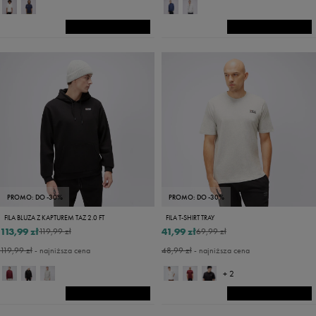
PROMO: DO -30%
PROMO: DO -30%
FILA BLUZA Z KAPTUREM TAZ 2.0 FT
FILA T-SHIRT TRAY
113,99 zł
41,99 zł
119,99 zł
69,99 zł
119,99 zł
- najniższa cena
48,99 zł
- najniższa cena
+ 2