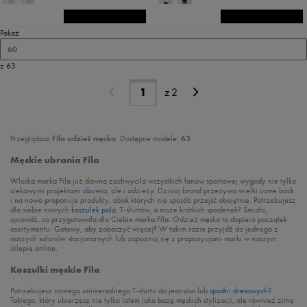
Pokaż
60
z 63
z
2
Przeglądasz
Fila odzież męska
. Dostępne modele:
63
Męskie ubrania Fila
Włoska marka Fila już dawno zachwyciła wszystkich fanów sportowej wygody nie tylko
ciekawymi projektami
obuwia
, ale i odzieży. Dzisiaj brand przeżywa wielki come back
i na nowo proponuje produkty, obok których nie sposób przejść obojętnie. Potrzebujesz
dla siebie nowych
koszulek polo
, T-shirtów, a może krótkich spodenek? Śmiało,
sprawdź, co przygotowała dla Ciebie marka
Fila
. Odzież męska to dopiero początek
asortymentu. Gotowy, aby zobaczyć więcej? W takim razie przyjdź do jednego z
naszych salonów stacjonarnych lub zapoznaj się z propozycjami marki w naszym
sklepie online.
Koszulki męskie Fila
Potrzebujesz nowego uniwersalnego T-shirtu do jeansów lub
spodni dresowych
?
Takiego, który ubierzesz nie tylko latem jako bazę męskich stylizacji, ale również zimą