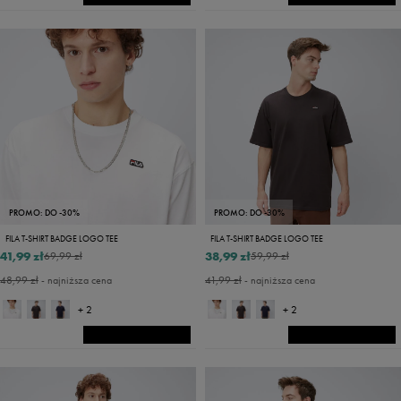
PROMO: DO -30%
PROMO: DO -30%
FILA T-SHIRT BADGE LOGO TEE
FILA T-SHIRT BADGE LOGO TEE
41,99 zł
38,99 zł
69,99 zł
59,99 zł
48,99 zł
- najniższa cena
41,99 zł
- najniższa cena
+ 2
+ 2