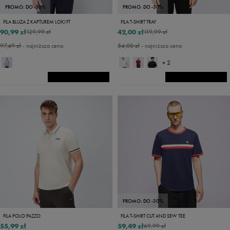
PROMO: DO -30%
PROMO: DO -30%
FILA BLUZA Z KAPTUREM LOKI FT
FILA T-SHIRT TRAY
90,99 zł
42,00 zł
129,99 zł
119,99 zł
97,49 zł
- najniższa cena
54,00 zł
- najniższa cena
+ 2
PROMO: DO -30%
FILA POLO PAZZO
FILA T-SHIRT CUT AND SEW TEE
55,99 zł
59,49 zł
69,99 zł