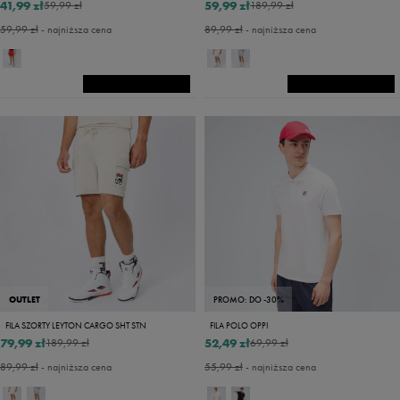
41,99 zł
59,99 zł
59,99 zł
189,99 zł
59,99 zł
- najniższa cena
89,99 zł
- najniższa cena
OUTLET
PROMO: DO -30%
FILA SZORTY LEYTON CARGO SHT STN
FILA POLO OPPI
79,99 zł
52,49 zł
189,99 zł
69,99 zł
89,99 zł
- najniższa cena
55,99 zł
- najniższa cena