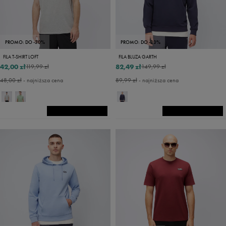
PROMO: DO -30%
PROMO: DO -30%
FILA T-SHIRT LOFT
FILA BLUZA GARTH
42,00 zł
82,49 zł
119,99 zł
149,99 zł
48,00 zł
- najniższa cena
89,99 zł
- najniższa cena