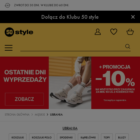
ZWROT DO 30 DNI. W KLUBIE DO 60 DNI.
×
Dołącz do Klubu 50 style
STRONA GŁÓWNA
MĘSKIE
UBRANIA
UBRANIA
KOSZULKI
KOSZULKI POLO
SPODENKI
KĄPIELÓWKI
TOPY
BLUZY