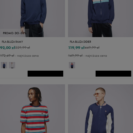
PROMO: DO -30%
FILA BLUZA RAMY
FILA BLUZA DIDIER
92,00 zł
119,99 zł
229,99 zł
449,99 zł
172,49 zł
- najniższa cena
149,99 zł
- najniższa cena